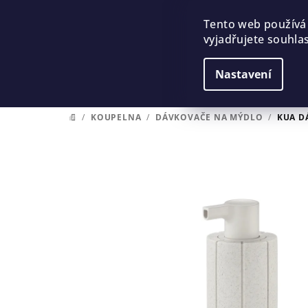
Přejít
na
Tento web používá
vyjadřujete souhlas
obsah
Nastavení
/
KOUPELNA
/
DÁVKOVAČE NA MÝDLO
/
KUA D
DOMŮ