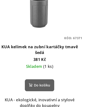
KÓD:
67371
KUA kelímek na zubní kartáčky tmavě
šedá
381 Kč
Skladem
(1 ks)
Do košíku
KUA - ekologické, inovativní a stylové
doplňky do koupelny