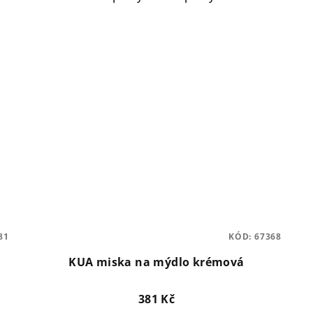
81
KÓD:
67368
KUA miska na mýdlo krémová
381 Kč