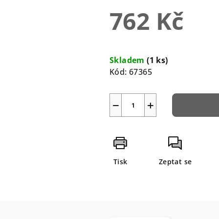
0,0
762 Kč
z
5
hvězdiček.
Měrná
cena:
Skladem
(1 ks)
Kód:
67365
−
+
Tisk
Zeptat se