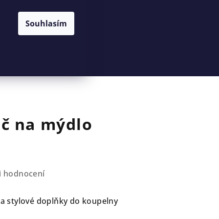
Souhlasím
Hledat
Přihlášení
Nákupní
košík
č na mýdlo
i hodnocení
í a stylové doplňky do koupelny