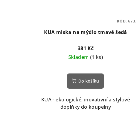
KÓD:
673
KUA miska na mýdlo tmavě šedá
381 Kč
Skladem
(1 ks)
Do košíku
KUA - ekologické, inovativní a stylové
doplňky do koupelny