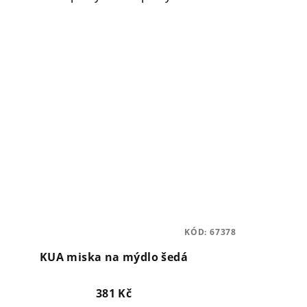
KÓD:
67378
KUA miska na mýdlo šedá
381 Kč