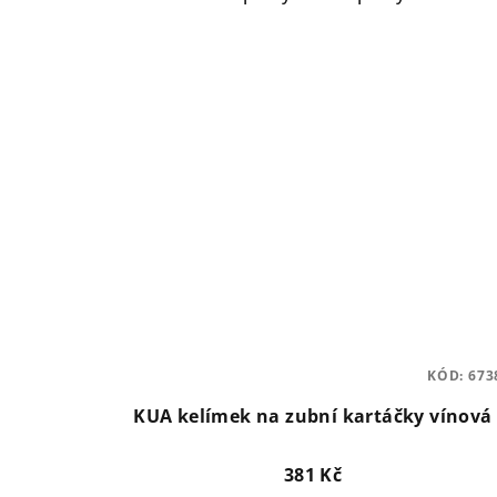
KÓD:
673
KUA kelímek na zubní kartáčky vínová
381 Kč