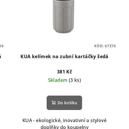
66
KÓD:
67376
á
KUA kelímek na zubní kartáčky šedá
381 Kč
Skladem
(3 ks)
Do košíku
KUA - ekologické, inovativní a stylové
doplňky do koupelny