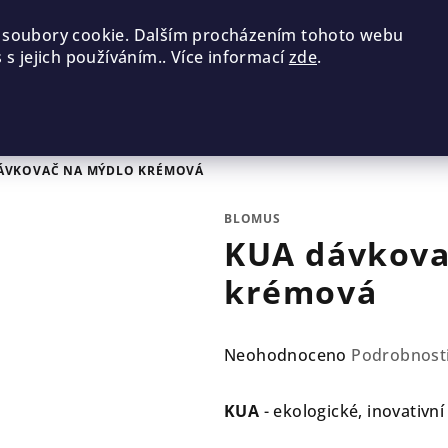
 soubory cookie. Dalším procházením tohoto webu
 s jejich používáním.. Více informací
zde
.
ÁVKOVAČ NA MÝDLO KRÉMOVÁ
BLOMUS
KUA dávkova
krémová
Průměrné
Neohodnoceno
Podrobnost
hodnocení
produktu
KUA
-
ekologické, inovativn
je