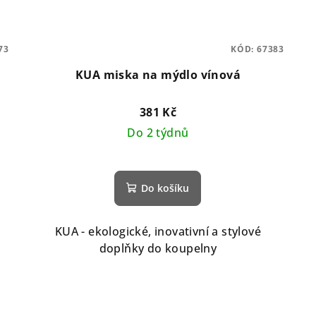
73
KÓD:
67383
KUA miska na mýdlo vínová
381 Kč
Do 2 týdnů
Do košíku
KUA - ekologické, inovativní a stylové
doplňky do koupelny