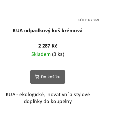
KÓD:
67369
KUA odpadkový koš krémová
2 287 Kč
Skladem
(3 ks)
Do košíku
KUA - ekologické, inovativní a stylové
doplňky do koupelny