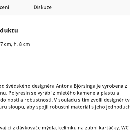
cení
Diskuze
oduktu
 7 cm, h. 8 cm
od švédského designéra Antona Björsinga je vyrobena z
nu. Polyresin se vyrábí z mletého kamene a plastu a
olností a robustností. V souladu s tím zvolil designér tv
uru sloupu, aby spojil robustní materiál s jeho jednoduc
vající z dávkovače mýdla, kelímku na zubní kartáčky, WC