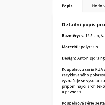
Popis
Hodno
Detailní popis pr
Rozměry:
v. 16,ř cm, š.
Materiál:
polyresin
Design:
Anton Björsing
Koupelnová série KUA 
recyklovaného polyresi
vyznačuje se vysokou od
připomínající architekt
a pevností.
Koupelnová série sestá