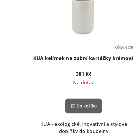
KÓD:
673
KUA kelímek na zubní kartáčky krémov
381 Kč
Na dotaz
Do košíku
KUA - ekologické, inovativní a stylové
doplňky do koupelny