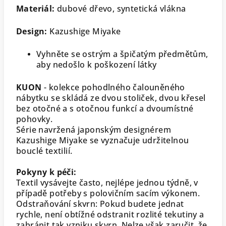
Materiál:
dubové dřevo, syntetická vlákna
Design:
Kazushige Miyake
Vyhněte se ostrým a špičatým předmětům,
aby nedošlo k poškození látky
KUON
- kolekce pohodlného čalouněného
nábytku se skládá ze dvou stoliček, dvou křesel
bez otočné a s otočnou funkcí a dvoumístné
pohovky.
Série navržená japonským designérem
Kazushige Miyake se vyznačuje udržitelnou
bouclé textilií.
Pokyny k péči:
Textil vysávejte často, nejlépe jednou týdně, v
případě potřeby s polovičním sacím výkonem.
Odstraňování skvrn: Pokud budete jednat
rychle, není obtížné odstranit rozlité tekutiny a
zabránit tak vzniku skvrn. Nelze však zaručit, že