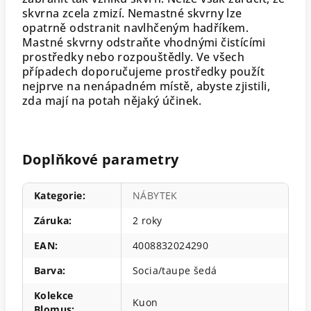
skvrna zcela zmizí. Nemastné skvrny lze
opatrně odstranit navlhčeným hadříkem.
Mastné skvrny odstraňte vhodnými čistícími
prostředky nebo rozpouštědly. Ve všech
případech doporučujeme prostředky použít
nejprve na nenápadném místě, abyste zjistili,
zda mají na potah nějaký účinek.
Doplňkové parametry
Kategorie
:
NÁBYTEK
Záruka
:
2 roky
EAN
:
4008832024290
Barva
:
Socia/taupe šedá
Kolekce
Kuon
Blomus
: