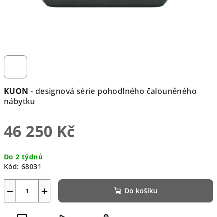
KUON
- designová série pohodlného čalouněného
nábytku
46 250 Kč
Měrná
Do 2 týdnů
cena:
Kód:
68031
−
+
Do košíku