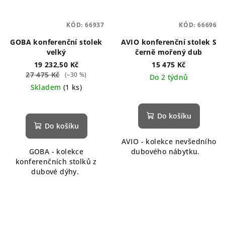
KÓD:
66937
KÓD:
66696
GOBA konferenční stolek
AVIO konferenční stolek S
velký
černě mořený dub
19 232,50 Kč
15 475 Kč
27 475 Kč
(–30 %)
Do 2 týdnů
Skladem
(1 ks)
Do košíku
Do košíku
AVIO - kolekce nevšedního
GOBA - kolekce
dubového nábytku.
konferenčních stolků z
dubové dýhy.