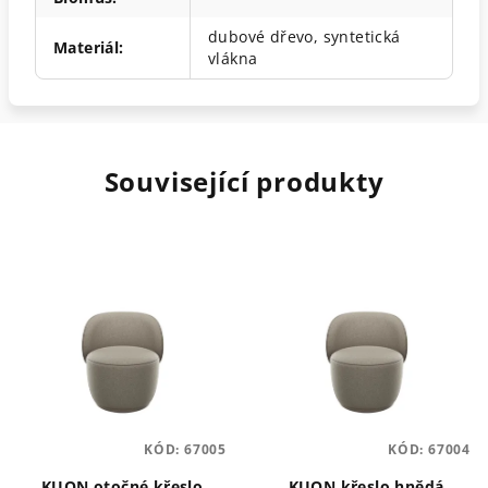
dubové dřevo, syntetická
Materiál
:
vlákna
Související produkty
KÓD:
67005
KÓD:
67004
KUON otočné křeslo
KUON křeslo hnědá