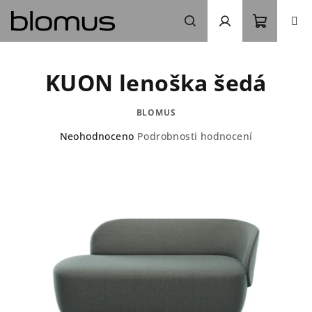
Přejít
na
obsah
Nákupn
Hledat
Přihlášení
KUON lenoška šedá
košík
BLOMUS
Průměrné
Neohodnoceno
Podrobnosti hodnocení
hodnocení
produktu
je
0,0
z
5
hvězdiček.