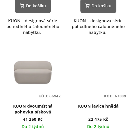
Do košíku
Do košíku
KUON - designová série
KUON - designová série
pohodlného čalouněného
pohodlného čalouněného
nábytku.
nábytku.
KÓD:
66942
KÓD:
67009
KUON dvoumístná
KUON lavice hnědá
pohovka písková
41 250 Kč
22 475 Kč
Do 2 týdnů
Do 2 týdnů