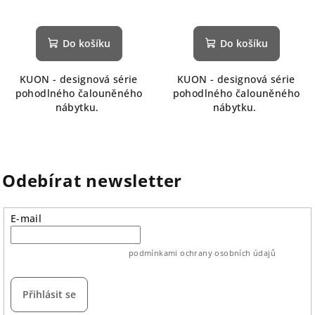
Do košíku
Do košíku
KUON - designová série
KUON - designová série
pohodlného čalouněného
pohodlného čalouněného
nábytku.
nábytku.
Odebírat newsletter
E-mail
vložením e-mailu souhlasíte s
podmínkami ochrany osobních údajů
Přihlásit se