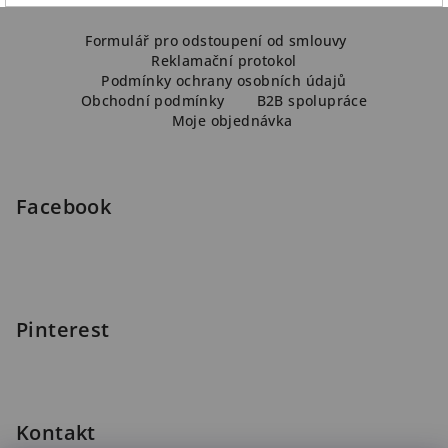
Z
á
Formulář pro odstoupení od smlouvy
Reklamační protokol
p
Podmínky ochrany osobních údajů
a
Obchodní podmínky
B2B spolupráce
Moje objednávka
t
í
Facebook
Pinterest
Kontakt