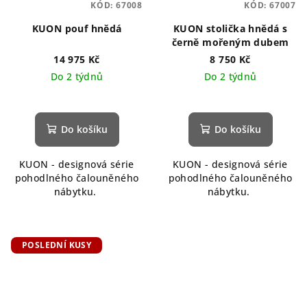
KÓD:
67008
KÓD:
67007
KUON pouf hnědá
KUON stolička hnědá s
černě mořeným dubem
14 975 Kč
8 750 Kč
Do 2 týdnů
Do 2 týdnů
Do košíku
Do košíku
KUON - designová série
KUON - designová série
pohodlného čalouněného
pohodlného čalouněného
nábytku.
nábytku.
POSLEDNÍ KUSY