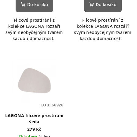
produktu
Do košíku
Do košíku
je
5,0
Filcové prostírání z
Filcové prostírání z
z
kolekce LAGONA rozzáří
kolekce LAGONA rozzáří
5
svým neobyčejným tvarem
svým neobyčejným tvarem
hvězdiček.
každou domácnost.
každou domácnost.
KÓD:
66926
LAGONA filcové prostírání
šedá
279 Kč
Skladem
(1 ks)