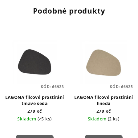
Podobné produkty
KÓD:
66923
KÓD:
66925
LAGONA filcové prostírání
LAGONA filcové prostírání
tmavě šedá
hnědá
279 Kč
279 Kč
Skladem
(>5 ks)
Skladem
(2 ks)
Průměrné
hodnocení