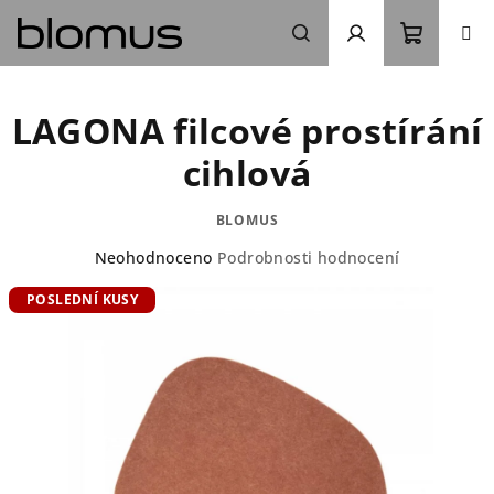
Přejít
na
obsah
Nákupn
Hledat
Přihlášení
LAGONA filcové prostírání
košík
cihlová
BLOMUS
Průměrné
Neohodnoceno
Podrobnosti hodnocení
hodnocení
POSLEDNÍ KUSY
produktu
je
0,0
z
5
hvězdiček.