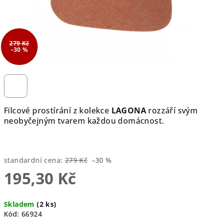
279 Kč
–30 %
Filcové prostírání z kolekce
LAGONA
rozzáří svým
neobyčejným tvarem každou domácnost.
standardní cena:
279 Kč
–30 %
195,30 Kč
Měrná
Skladem
(2 ks)
cena:
Kód:
66924