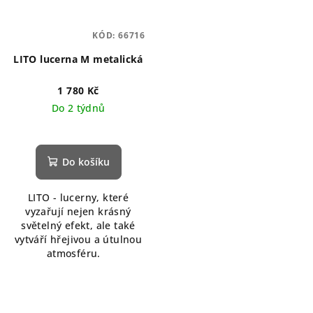
KÓD:
66716
LITO lucerna M metalická
1 780 Kč
Do 2 týdnů
Do košíku
LITO - lucerny, které
vyzařují nejen krásný
světelný efekt, ale také
vytváří hřejivou a útulnou
atmosféru.