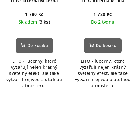
LITO lucerna M černá
LITO lucerna M bílá
1 780 Kč
1 780 Kč
Skladem
(3 ks)
Do 2 týdnů
Do košíku
Do košíku
LITO - lucerny, které
LITO - lucerny, které
vyzařují nejen krásný
vyzařují nejen krásný
světelný efekt, ale také
světelný efekt, ale také
vytváří hřejivou a útulnou
vytváří hřejivou a útulnou
atmosféru.
atmosféru.