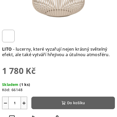
LITO
- lucerny, které vyzařují nejen krásný světelný
efekt, ale také vytváří hřejivou a útulnou atmosféru.
1 780 Kč
Měrná
Skladem
(1 ks)
cena:
Kód:
66148
−
+
Do košíku