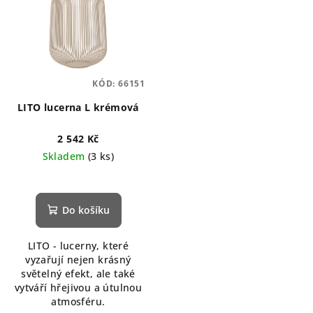
KÓD:
66151
LITO lucerna L krémová
2 542 Kč
Skladem
(3 ks)
Průměrné
hodnocení
produktu
Do košíku
je
5,0
LITO - lucerny, které
z
vyzařují nejen krásný
5
světelný efekt, ale také
hvězdiček.
vytváří hřejivou a útulnou
atmosféru.