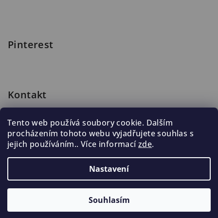
Pinterest
Kontakt
shop
@
blomus.cz
Tento web používá soubory cookie. Dalším
222 316 990
procházením tohoto webu vyjadřujete souhlas s
776 019 998, 602 537 625
jejich používáním.. Více informací
zde
.
Nastavení
Copyright 2026
Blomus.cz
. Všechna práva vyhrazena.
Souhlasím
Vytvořil Shoptet