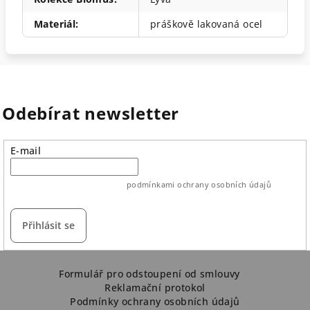
Materiál
:
práškově lakovaná ocel
Odebírat newsletter
E-mail
vložením e-mailu souhlasíte s
podmínkami ochrany osobních údajů
Přihlásit se
Z
á
Formulář pro odstoupení od smlouvy
Reklamační protokol
p
Podmínky ochrany osobních údajů