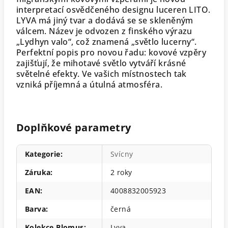
interpretací osvědčeného designu luceren LITO.
LYVA má jiný tvar a dodává se se skleněným
válcem. Název je odvozen z finského výrazu
„Lydhyn valo“, což znamená „světlo lucerny“.
Perfektní popis pro novou řadu: kovové vzpěry
zajišťují, že mihotavé světlo vytváří krásné
světelné efekty. Ve vašich místnostech tak
vzniká příjemná a útulná atmosféra.
Doplňkové parametry
Kategorie
:
Svícny
Záruka
:
2 roky
EAN
:
4008832005923
Barva
:
černá
Kolekce Blomus
:
Lyva