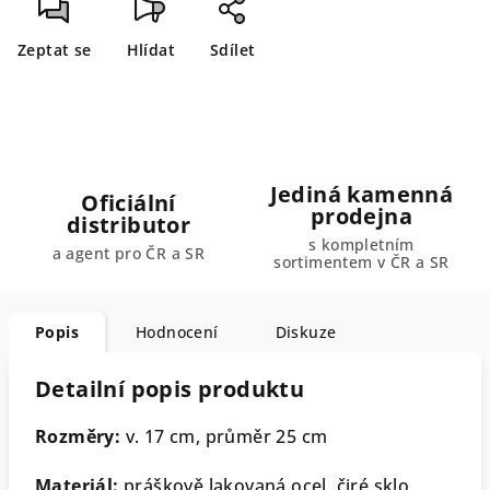
Zeptat se
Hlídat
Sdílet
Jediná kamenná
Oficiální
prodejna
distributor
s kompletním
a agent pro ČR a SR
sortimentem v ČR a SR
Popis
Hodnocení
Diskuze
Detailní popis produktu
Rozměry:
v. 17 cm, průměr 25 cm
Materiál:
práškově lakovaná ocel, čiré sklo