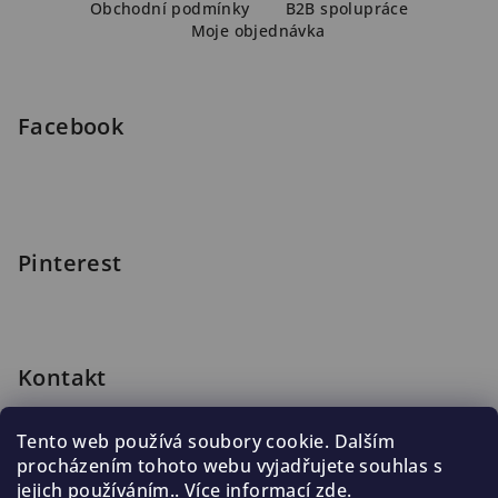
a
Obchodní podmínky
B2B spolupráce
Moje objednávka
t
í
Facebook
Pinterest
Kontakt
shop
@
blomus.cz
Tento web používá soubory cookie. Dalším
222 316 990
procházením tohoto webu vyjadřujete souhlas s
776 019 998, 602 537 625
jejich používáním.. Více informací
zde
.