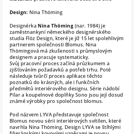
Design:
Nina Thöming
Designérka
Nina Thöming
(nar. 1984) je
zaměstnankyní německého designérského
studia Flöz Design, které je již 15 let spolehlivým
partnerem společnosti Blomus. Nina
Thömingová má zkušenosti s průmyslovým
designem a pracuje systematicky.
Svůj pracovní proces začíná průzkumem a
zjišťováním požadavků a potřeb trhu. Poté
následuje tvůrčí proces aplikace těchto
poznatků do krásných, ale i funkčních
předmětů interiérového designu. Série nádobí
Pilar a koupelnové doplňky Sono jsou její dosud
známé výrobky pro společnost blomus.
Pod názvem LYVA představuje společnost
Blomus novou sérii interiérových svítilen, které
navrhla Nina Thöming. Design LYVA se štíhlými
filigránskými kovovými vzpěrami je novou