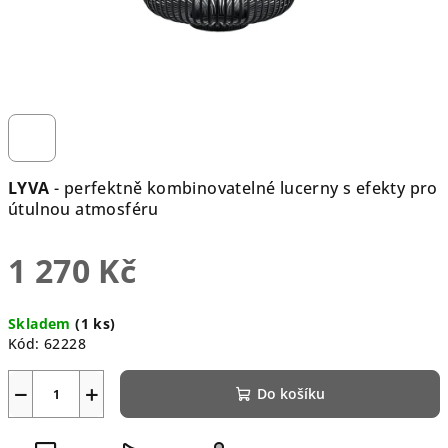
LYVA
- perfektně kombinovatelné lucerny s efekty pro
útulnou atmosféru
1 270 Kč
Měrná
Skladem
(1 ks)
cena:
Kód:
62228
−
+
Do košíku