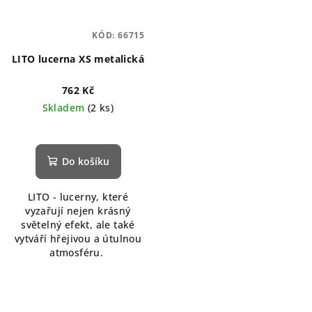
KÓD:
66715
LITO lucerna XS metalická
762 Kč
Skladem
(2 ks)
Do košíku
LITO - lucerny, které
vyzařují nejen krásný
světelný efekt, ale také
vytváří hřejivou a útulnou
atmosféru.