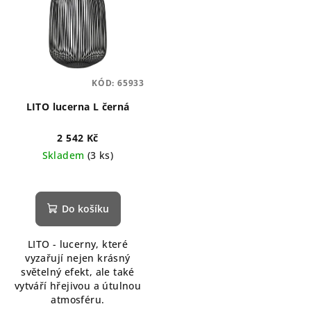
KÓD:
65933
LITO lucerna L černá
2 542 Kč
Skladem
(3 ks)
Do košíku
LITO - lucerny, které
vyzařují nejen krásný
světelný efekt, ale také
vytváří hřejivou a útulnou
atmosféru.