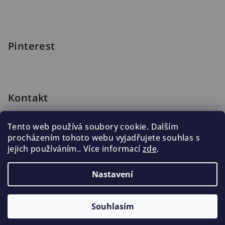
Pinterest
Kontakt
shop
@
blomus.cz
Tento web používá soubory cookie. Dalším
222 316 990
procházením tohoto webu vyjadřujete souhlas s
776 019 998, 602 537 625
jejich používáním.. Více informací
zde
.
Nastavení
Copyright 2026
Blomus.cz
. Všechna práva vyhrazena.
Souhlasím
Vytvořil Shoptet