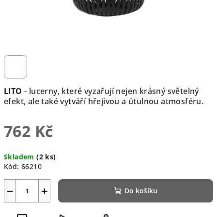
LITO
- lucerny, které vyzařují nejen krásný světelný
efekt, ale také vytváří hřejivou a útulnou atmosféru.
762 Kč
Měrná
Skladem
(2 ks)
cena:
Kód:
66210
−
+
Do košíku