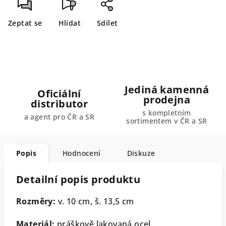
Zeptat se
Hlídat
Sdílet
Jediná kamenná
Oficiální
prodejna
distributor
s kompletním
a agent pro ČR a SR
sortimentem v ČR a SR
Popis
Hodnocení
Diskuze
Detailní popis produktu
Rozměry:
v. 10 cm, š. 13,5 cm
Materiál:
práškově lakovaná ocel