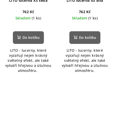
LITO lucerna XS šedá
LITO lucerna XS bílá
762 Kč
762 Kč
Skladem
(1 ks)
Skladem
(1 ks)
Do košíku
Do košíku
LITO - lucerny, které
LITO - lucerny, které
vyzařují nejen krásný
vyzařují nejen krásný
světelný efekt, ale také
světelný efekt, ale také
vytváří hřejivou a útulnou
vytváří hřejivou a útulnou
atmosféru.
atmosféru.