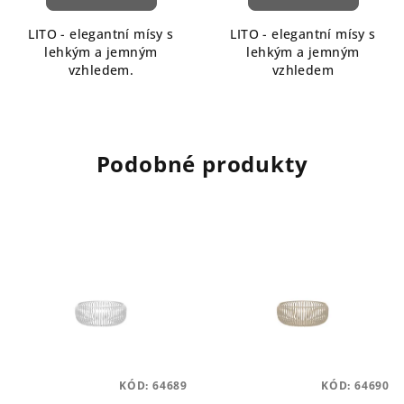
je
5,0
LITO - elegantní mísy s
LITO - elegantní mísy s
z
lehkým a jemným
lehkým a jemným
5
vzhledem.
vzhledem
hvězdiček.
Podobné produkty
KÓD:
64689
KÓD:
64690