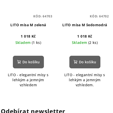
KÓD:
64703
KÓD:
64702
LITO mísa M zelená
LITO mísa M šedomodrá
1 018 Kč
1 018 Kč
Skladem
(1 ks)
Skladem
(2 ks)
Do košíku
Do košíku
LITO - elegantní mísy s
LITO - elegantní mísy s
lehkým a jemným
lehkým a jemným
vzhledem
vzhledem.
Odebírat newsletter