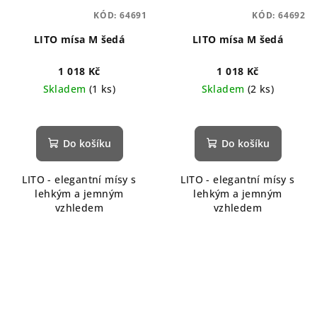
KÓD:
64691
KÓD:
64692
LITO mísa M šedá
LITO mísa M šedá
1 018 Kč
1 018 Kč
Skladem
(1 ks)
Skladem
(2 ks)
Do košíku
Do košíku
LITO - elegantní mísy s
LITO - elegantní mísy s
lehkým a jemným
lehkým a jemným
vzhledem
vzhledem