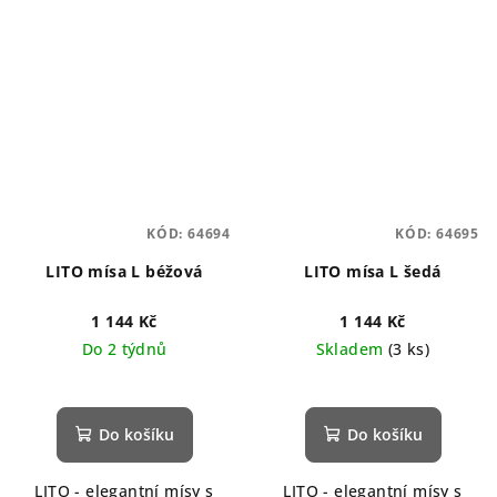
KÓD:
64694
KÓD:
64695
LITO mísa L béžová
LITO mísa L šedá
1 144 Kč
1 144 Kč
Do 2 týdnů
Skladem
(3 ks)
Do košíku
Do košíku
LITO - elegantní mísy s
LITO - elegantní mísy s