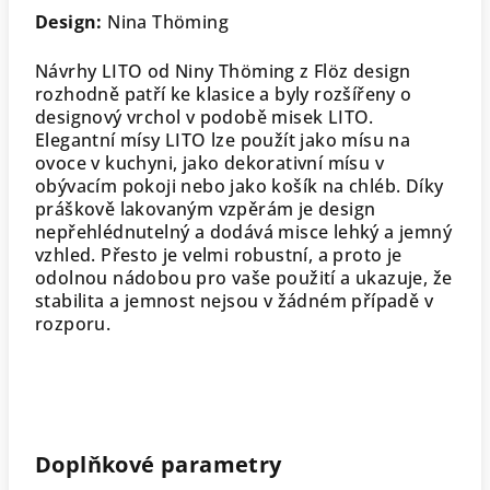
Design:
Nina Thöming
Návrhy LITO od Niny Thöming z Flöz design
rozhodně patří ke klasice a byly rozšířeny o
designový vrchol v podobě misek LITO.
Elegantní mísy LITO lze použít jako mísu na
ovoce v kuchyni, jako dekorativní mísu v
obývacím pokoji nebo jako košík na chléb. Díky
práškově lakovaným vzpěrám je design
nepřehlédnutelný a dodává misce lehký a jemný
vzhled. Přesto je velmi robustní, a proto je
odolnou nádobou pro vaše použití a ukazuje, že
stabilita a jemnost nejsou v žádném případě v
rozporu.
Doplňkové parametry