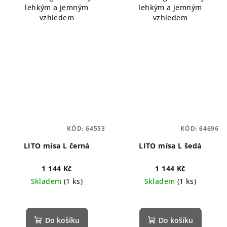
lehkým a jemným
lehkým a jemným
vzhledem
vzhledem
KÓD:
64553
KÓD:
64696
LITO mísa L černá
LITO mísa L šedá
1 144 Kč
1 144 Kč
Skladem
(1 ks)
Skladem
(1 ks)
Průměrné
hodnocení
produktu
Do košíku
Do košíku