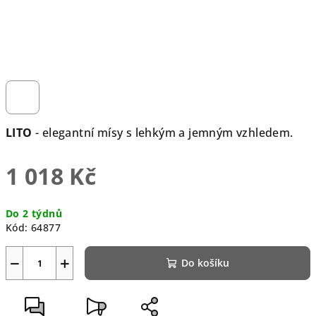
LITO
- elegantní mísy s lehkým a jemným vzhledem.
1 018 Kč
Měrná
Do 2 týdnů
cena:
Kód:
64877
−
+
Do košíku