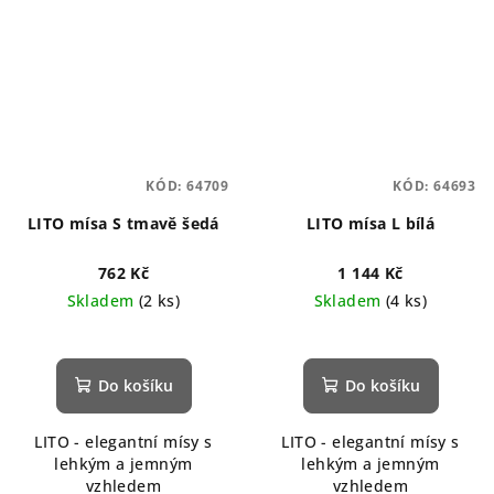
KÓD:
64709
KÓD:
64693
LITO mísa S tmavě šedá
LITO mísa L bílá
762 Kč
1 144 Kč
Skladem
(2 ks)
Skladem
(4 ks)
Do košíku
Do košíku
LITO - elegantní mísy s
LITO - elegantní mísy s
lehkým a jemným
lehkým a jemným
vzhledem
vzhledem