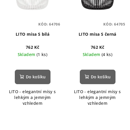
KÓD:
64706
KÓD:
64705
LITO mísa S bílá
LITO mísa S černá
762 Kč
762 Kč
Skladem
(1 ks)
Skladem
(4 ks)
Do košíku
Do košíku
LITO - elegantní mísy s
LITO - elegantní mísy s
lehkým a jemným
lehkým a jemným
vzhledem
vzhledem