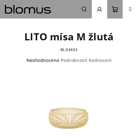
Přejít
na
obsah
Nákupn
Hledat
Přihlášení
LITO mísa M žlutá
košík
BLOMUS
Průměrné
Neohodnoceno
Podrobnosti hodnocení
hodnocení
produktu
je
0,0
z
5
hvězdiček.