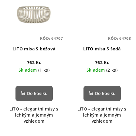
KÓD:
64707
KÓD:
64708
LITO mísa S béžová
LITO mísa S šedá
762 Kč
762 Kč
Skladem
(1 ks)
Skladem
(2 ks)
Do košíku
Do košíku
LITO - elegantní mísy s
LITO - elegantní mísy s
lehkým a jemným
lehkým a jemným
vzhledem
vzhledem