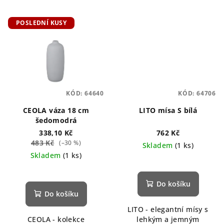
POSLEDNÍ KUSY
KÓD:
64640
KÓD:
64706
CEOLA váza 18 cm
LITO mísa S bílá
šedomodrá
338,10 Kč
762 Kč
483 Kč
(–30 %)
Skladem
(1 ks)
Skladem
(1 ks)
Do košíku
Do košíku
LITO - elegantní mísy s
CEOLA - kolekce
lehkým a jemným