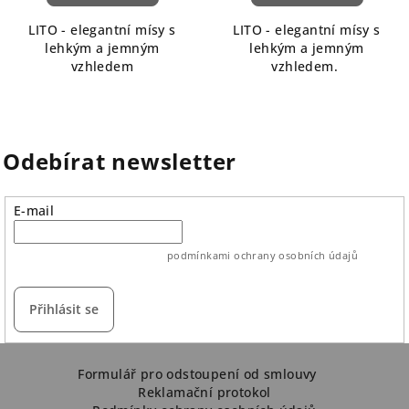
5,0
LITO - elegantní mísy s
LITO - elegantní mísy s
z
lehkým a jemným
lehkým a jemným
5
vzhledem
vzhledem.
hvězdiček.
Odebírat newsletter
E-mail
vložením e-mailu souhlasíte s
podmínkami ochrany osobních údajů
Přihlásit se
Z
á
Formulář pro odstoupení od smlouvy
Reklamační protokol
p