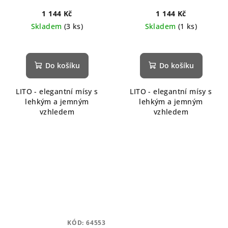
1 144 Kč
1 144 Kč
Skladem
(3 ks)
Skladem
(1 ks)
Do košíku
Do košíku
LITO - elegantní mísy s
LITO - elegantní mísy s
lehkým a jemným
lehkým a jemným
vzhledem
vzhledem
KÓD:
64553