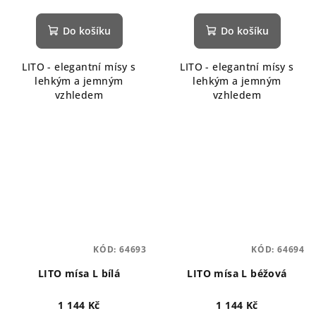
Do košíku
Do košíku
LITO - elegantní mísy s
LITO - elegantní mísy s
lehkým a jemným
lehkým a jemným
vzhledem
vzhledem
KÓD:
64693
KÓD:
64694
LITO mísa L bílá
LITO mísa L béžová
1 144 Kč
1 144 Kč