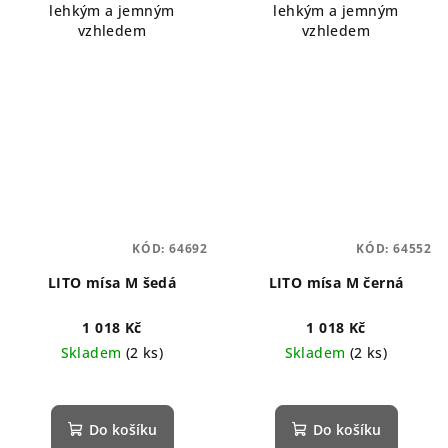
lehkým a jemným
lehkým a jemným
vzhledem
vzhledem
KÓD:
64692
KÓD:
64552
LITO mísa M šedá
LITO mísa M černá
1 018 Kč
1 018 Kč
Skladem
(2 ks)
Skladem
(2 ks)
Průměrné
hodnocení
produktu
Do košíku
Do košíku
je