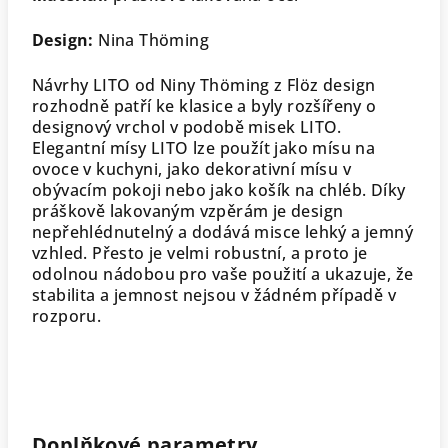
Design:
Nina Thöming
Návrhy LITO od Niny Thöming z Flöz design
rozhodně patří ke klasice a byly rozšířeny o
designový vrchol v podobě misek LITO.
Elegantní mísy LITO lze použít jako mísu na
ovoce v kuchyni, jako dekorativní mísu v
obývacím pokoji nebo jako košík na chléb. Díky
práškově lakovaným vzpěrám je design
nepřehlédnutelný a dodává misce lehký a jemný
vzhled. Přesto je velmi robustní, a proto je
odolnou nádobou pro vaše použití a ukazuje, že
stabilita a jemnost nejsou v žádném případě v
rozporu.
Doplňkové parametry