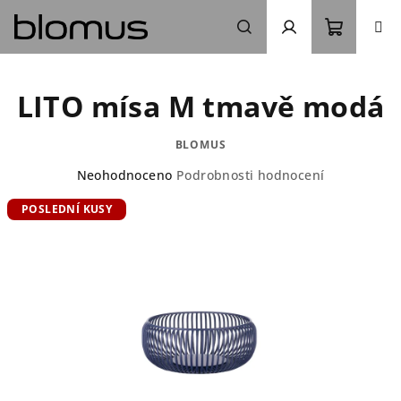
Přejít
na
obsah
Nákupn
Hledat
Přihlášení
LITO mísa M tmavě modá
košík
BLOMUS
Průměrné
Neohodnoceno
Podrobnosti hodnocení
hodnocení
POSLEDNÍ KUSY
produktu
je
0,0
z
5
hvězdiček.