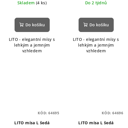
Skladem
(4 ks)
Do 2 týdnů
Do košíku
Do košíku
LITO - elegantní mísy s
LITO - elegantní mísy s
lehkým a jemným
lehkým a jemným
vzhledem
vzhledem
KÓD:
64695
KÓD:
64696
LITO mísa L šedá
LITO mísa L šedá