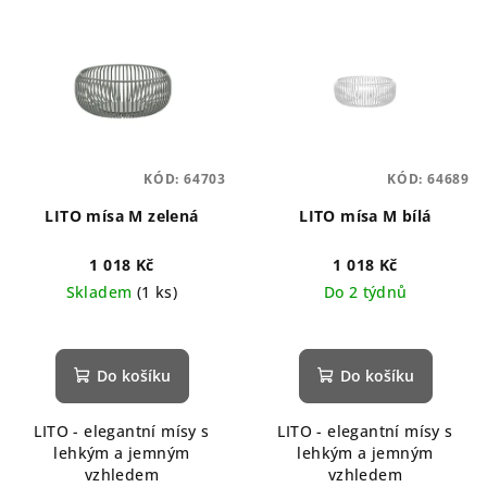
KÓD:
64703
KÓD:
64689
LITO mísa M zelená
LITO mísa M bílá
1 018 Kč
1 018 Kč
Skladem
(1 ks)
Do 2 týdnů
Do košíku
Do košíku
LITO - elegantní mísy s
LITO - elegantní mísy s
lehkým a jemným
lehkým a jemným
vzhledem
vzhledem