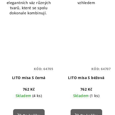
elegantních váz různých
vzhledem
tvarů, které se spolu
dokonale kombinují.
KÓD:
64705
KÓD:
64707
LITO mísa S černá
LITO mísa S béžová
762 Kč
762 Kč
Skladem
(4 ks)
Skladem
(1 ks)