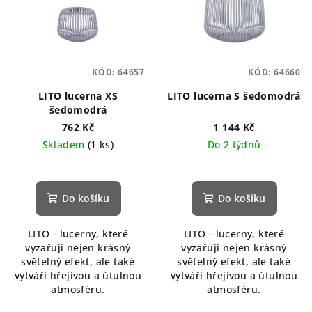
KÓD:
64657
KÓD:
64660
LITO lucerna XS
LITO lucerna S šedomodrá
šedomodrá
762 Kč
1 144 Kč
Skladem
(1 ks)
Do 2 týdnů
Do košíku
Do košíku
LITO - lucerny, které
LITO - lucerny, které
vyzařují nejen krásný
vyzařují nejen krásný
světelný efekt, ale také
světelný efekt, ale také
vytváří hřejivou a útulnou
vytváří hřejivou a útulnou
atmosféru.
atmosféru.