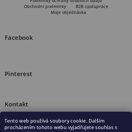
Podmínky ochrany osobních údajů
a
Obchodní podmínky
B2B spolupráce
Moje objednávka
t
í
Facebook
Pinterest
Kontakt
shop
@
blomus.cz
Tento web používá soubory cookie. Dalším
222 316 990
procházením tohoto webu vyjadřujete souhlas s
776 019 998, 602 537 625