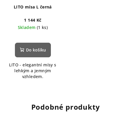
LITO mísa L černá
1 144 Kč
Skladem
(1 ks)
Průměrné
hodnocení
produktu
Do košíku
je
5,0
LITO - elegantní mísy s
z
lehkým a jemným
5
vzhledem.
hvězdiček.
Podobné produkty