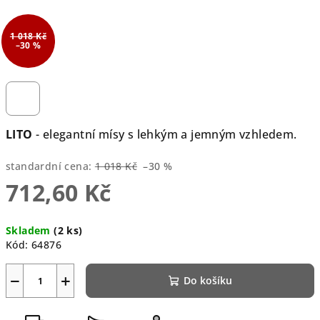
1 018 Kč
–30 %
LITO
- elegantní mísy s lehkým a jemným vzhledem.
standardní cena:
1 018 Kč
–30 %
712,60 Kč
Měrná
Skladem
(2 ks)
cena:
Kód:
64876
−
+
Do košíku