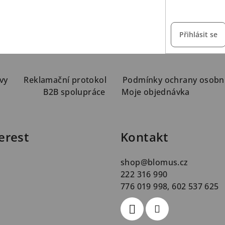
vložením e-mailu s
Přihlásit se
vy
Reklamační protokol
Podmínky ochrany osobn
B2B spolupráce
Moje objednávka
erest
Kontakt
shop
@
blomus.cz
222 316 990
776 019 998, 602 537 625