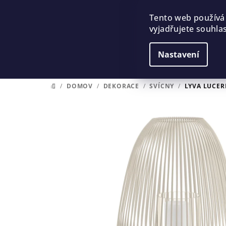
Přejít
na
Tento web používá
vyjadřujete souhlas
obsah
Nastavení
/
DOMOV
/
DEKORACE
/
SVÍCNY
/
LYVA LUCER
DOMŮ