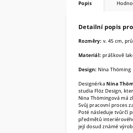
Popis
Hodno
Detailní popis pr
Rozměry:
v. 45 cm, pr
Materiál:
práškově lako
Design:
Nina Thöming
Designérka
Nina Thöm
studia Flöz Design, kte
Nina Thömingová má zk
Svůj pracovní proces 
Poté následuje tvůrčí 
předmětů interiérového
její dosud známé výro