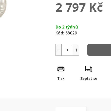
2 797 Kč
5
hvězdiček.
Měrná
cena:
Do 2 týdnů
Kód:
68029
−
+
Tisk
Zeptat se