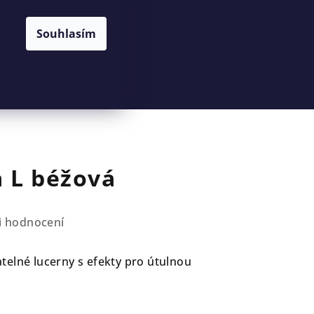
Souhlasím
Hledat
Přihlášení
Nákupní
košík
 L béžová
i hodnocení
elné lucerny s efekty pro útulnou