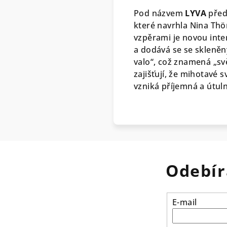
Pod názvem
LYVA
předs
které navrhla Nina Thö
vzpěrami je novou inte
a dodává se se skleněn
valo“, což znamená „sv
zajišťují, že mihotavé 
vzniká příjemná a útul
Odebír
E-mail