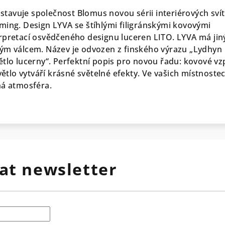
tavuje společnost Blomus novou sérii interiérových svít
ming. Design LYVA se štíhlými filigránskými kovovými
rpretací osvědčeného designu luceren LITO. LYVA má jiný
ým válcem. Název je odvozen z finského výrazu „Lydhyn
ětlo lucerny“. Perfektní popis pro novou řadu: kovové vz
světlo vytváří krásné světelné efekty. Ve vašich místnoste
ná atmosféra.
at newsletter