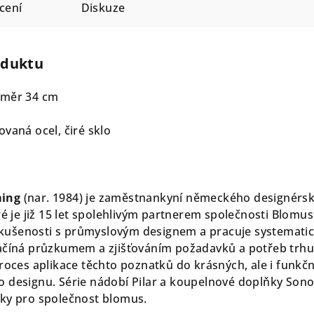
cení
Diskuze
oduktu
ůměr 34 cm
vaná ocel, čiré sklo
ing
(nar. 1984) je zaměstnankyní německého designérs
ré je již 15 let spolehlivým partnerem společnosti Blomus
ušenosti s průmyslovým designem a pracuje systematic
začíná průzkumem a zjišťováním požadavků a potřeb trhu
proces aplikace těchto poznatků do krásných, ale i funkč
 designu. Série nádobí Pilar a koupelnové doplňky Sono
bky pro společnost blomus.