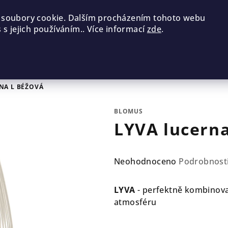
 soubory cookie. Dalším procházením tohoto webu
 s jejich používáním.. Více informací
zde
.
NA L BÉŽOVÁ
BLOMUS
LYVA lucerna
Průměrné
Neohodnoceno
Podrobnost
hodnocení
produktu
LYVA
- perfektně kombinovat
je
atmosféru
0,0
z