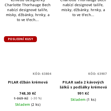
Charlotte Thorhauge Bech
nabízí designové talíře,
nabízí designové talíře,
misky, džbánky, hrnky, a
misky, džbánky, hrnky, a
to ve třech...
to ve třech...
POSLEDNÍ KUSY
KÓD:
63804
KÓD:
63907
PILAR džbán krémová
PILAR sada 2 kávových
šálků s podšálky krémová
748,30 Kč
991 Kč
1 069 Kč
(–30 %)
Skladem
(1 ks)
Skladem
(2 ks)