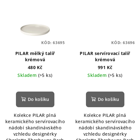
KÓD:
63695
KÓD:
63696
PILAR mělký talíř
PILAR servírovací talíř
krémová
krémová
480 Kč
991 Kč
Skladem
(>5 ks)
Skladem
(>5 ks)
Do košíku
Do košíku
Kolekce PILAR plná
Kolekce PILAR plná
keramického servírovacího
keramického servírovacího
nádobí skandinávského
nádobí skandinávského
vzhledu designérky
vzhledu designérky