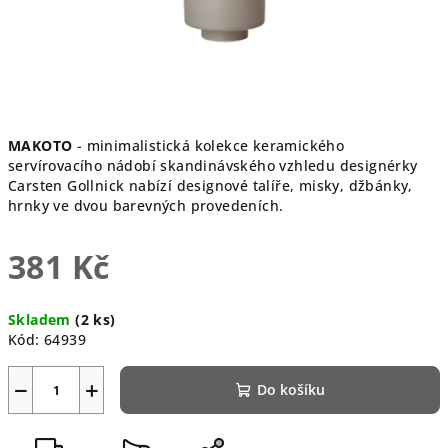
MAKOTO
- minimalistická kolekce keramického
servírovacího nádobí skandinávského vzhledu designérky
Carsten Gollnick nabízí designové talíře, misky, džbánky,
hrnky ve dvou barevných provedeních.
381 Kč
Měrná
Skladem
(2 ks)
cena:
Kód:
64939
−
+
Do košíku