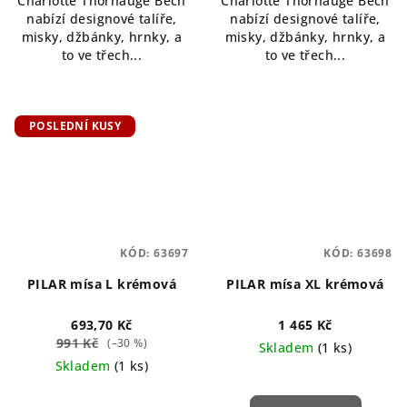
Charlotte Thorhauge Bech
Charlotte Thorhauge Bech
nabízí designové talíře,
nabízí designové talíře,
misky, džbánky, hrnky, a
misky, džbánky, hrnky, a
to ve třech...
to ve třech...
POSLEDNÍ KUSY
KÓD:
63697
KÓD:
63698
PILAR mísa L krémová
PILAR mísa XL krémová
693,70 Kč
1 465 Kč
991 Kč
(–30 %)
Skladem
(1 ks)
Skladem
(1 ks)