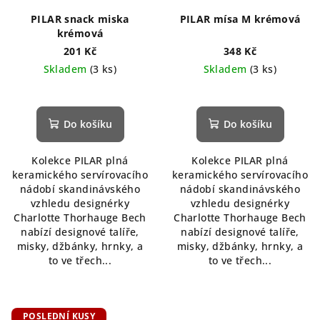
PILAR snack miska
PILAR mísa M krémová
krémová
201 Kč
348 Kč
Skladem
(3 ks)
Skladem
(3 ks)
Do košíku
Do košíku
Kolekce PILAR plná
Kolekce PILAR plná
keramického servírovacího
keramického servírovacího
nádobí skandinávského
nádobí skandinávského
vzhledu designérky
vzhledu designérky
Charlotte Thorhauge Bech
Charlotte Thorhauge Bech
nabízí designové talíře,
nabízí designové talíře,
misky, džbánky, hrnky, a
misky, džbánky, hrnky, a
to ve třech...
to ve třech...
POSLEDNÍ KUSY