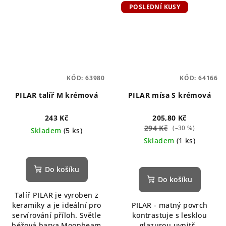
POSLEDNÍ KUSY
KÓD:
63980
KÓD:
64166
PILAR talíř M krémová
PILAR mísa S krémová
243 Kč
205,80 Kč
294 Kč
(–30 %)
Skladem
(5 ks)
Skladem
(1 ks)
Do košíku
Do košíku
Talíř PILAR je vyroben z
keramiky a je ideální pro
PILAR - matný povrch
servírování příloh. Světle
kontrastuje s lesklou
béžová barva Moonbeam
glazurou uvnitř.