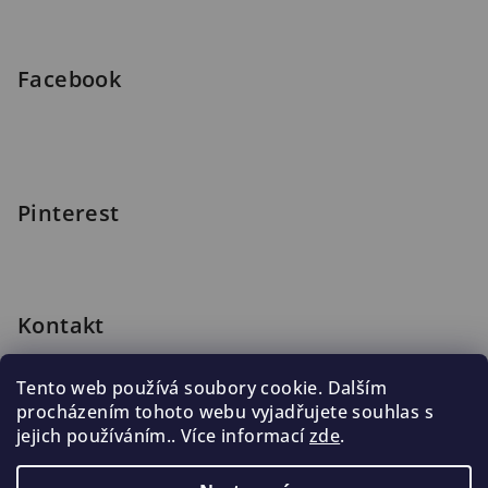
í
Facebook
Pinterest
Kontakt
shop
@
blomus.cz
Tento web používá soubory cookie. Dalším
222 316 990
procházením tohoto webu vyjadřujete souhlas s
776 019 998, 602 537 625
jejich používáním.. Více informací
zde
.