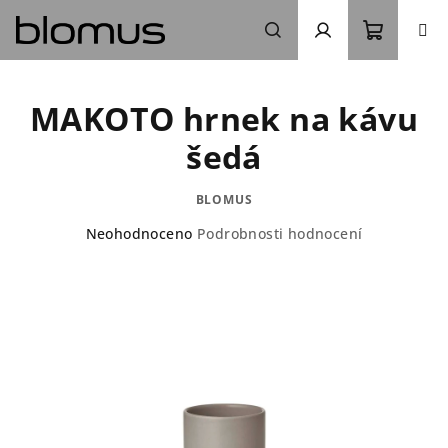
Přejít
na
obsah
Nákupn
Hledat
Přihlášení
MAKOTO hrnek na kávu
košík
šedá
BLOMUS
Průměrné
Neohodnoceno
Podrobnosti hodnocení
hodnocení
produktu
je
0,0
z
5
hvězdiček.