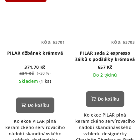
KÓD:
63701
KÓD:
63703
PILAR džbánek krémová
PILAR sada 2 espresso
šálků s podšálky krémová
371,70 Kč
657 Kč
531 Kč
(–30 %)
Do 2 týdnů
Skladem
(1 ks)
Do košíku
Do košíku
Kolekce PILAR plná
Kolekce PILAR plná
keramického servírovacího
keramického servírovacího
nádobí skandinávského
nádobí skandinávského
vzhledu designérky
vzhledu designérky
Charlotte Thorhauge Bech