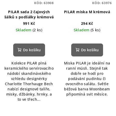
KÓD:
63908
KÓD:
63976
PILAR sada 2 čajových
PILAR miska M krémová
šálků s podšálky krémová
991 Kč
294 Kč
Skladem
(2 ks)
Skladem
(5 ks)
Do košíku
Do košíku
Kolekce PILAR plná
Miska PILAR je ideální na
keramického servírovacího
ranní müsli. Stejně tak
nádobí skandinávského
dobře se hodí pro
vzhledu designérky
podávání pudinku či
Charlotte Thorhauge Bech
ovocného salátu. Světle
nabízí designové talíře,
béžová barva Moonbeam
misky, džbánky, hrnky, a
připomíná svit měsíce.
to ve třech...