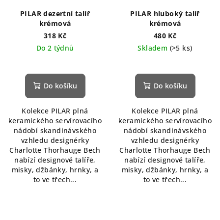
PILAR dezertní talíř
PILAR hluboký talíř
krémová
krémová
318 Kč
480 Kč
Do 2 týdnů
Skladem
(>5 ks)
Do košíku
Do košíku
Kolekce PILAR plná
Kolekce PILAR plná
keramického servírovacího
keramického servírovacího
nádobí skandinávského
nádobí skandinávského
vzhledu designérky
vzhledu designérky
Charlotte Thorhauge Bech
Charlotte Thorhauge Bech
nabízí designové talíře,
nabízí designové talíře,
misky, džbánky, hrnky, a
misky, džbánky, hrnky, a
to ve třech...
to ve třech...