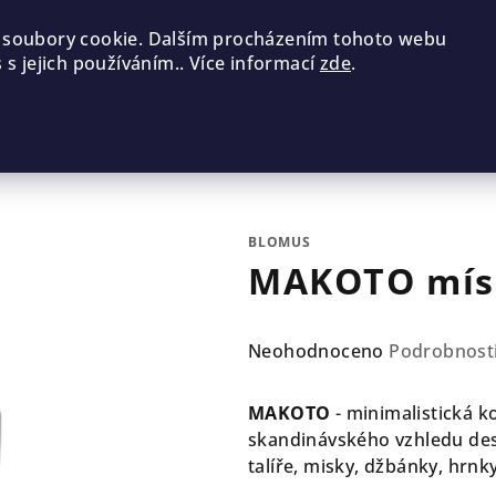
 soubory cookie. Dalším procházením tohoto webu
 s jejich používáním.. Více informací
zde
.
BLOMUS
MAKOTO mís
Průměrné
Neohodnoceno
Podrobnost
hodnocení
produktu
MAKOTO
- minimalistická k
je
skandinávského vzhledu des
0,0
talíře, misky, džbánky, hrn
z