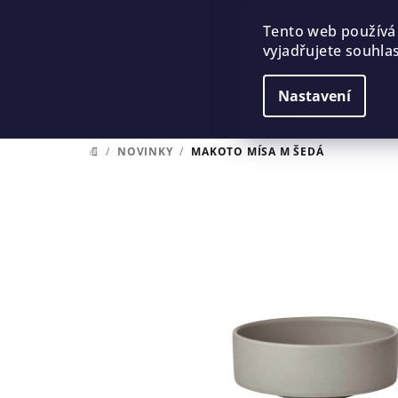
Přejít
na
Tento web používá
vyjadřujete souhlas
obsah
Nastavení
/
NOVINKY
/
MAKOTO MÍSA M ŠEDÁ
DOMŮ