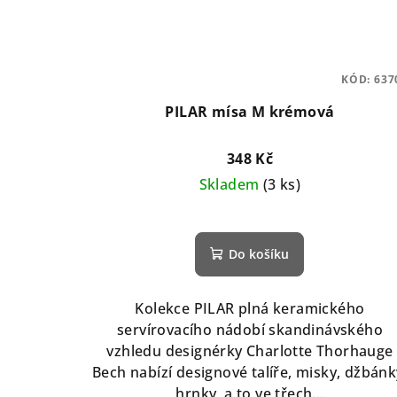
KÓD:
637
PILAR mísa M krémová
348 Kč
Skladem
(3 ks)
Do košíku
Kolekce PILAR plná keramického
servírovacího nádobí skandinávského
vzhledu designérky Charlotte Thorhauge
Bech nabízí designové talíře, misky, džbánk
hrnky, a to ve třech...