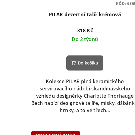
KÓD:
636
PILAR dezertní talíř krémová
318 Kč
Do 2 týdnů
Do košíku
Kolekce PILAR plná keramického
servírovacího nádobí skandinávského
vzhledu designérky Charlotte Thorhauge
Bech nabízí designové talíře, misky, džbánk
hrnky, a to ve třech...