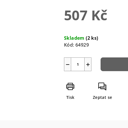
5
507 Kč
hvězdiček.
Měrná
cena:
Skladem
(2 ks)
Kód:
64929
−
+
Tisk
Zeptat se