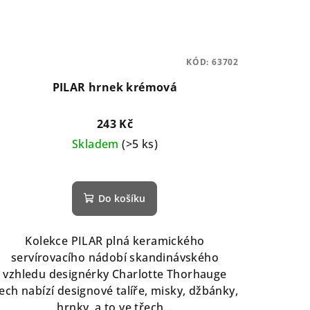
KÓD:
63702
PILAR hrnek krémová
243 Kč
Skladem
(>5 ks)
Do košíku
Kolekce PILAR plná keramického
servírovacího nádobí skandinávského
vzhledu designérky Charlotte Thorhauge
ech nabízí designové talíře, misky, džbánky,
hrnky, a to ve třech...