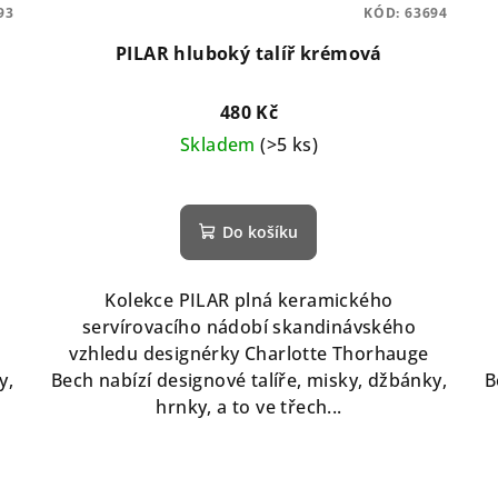
93
KÓD:
63694
PILAR hluboký talíř krémová
480 Kč
Skladem
(>5 ks)
Do košíku
Kolekce PILAR plná keramického
servírovacího nádobí skandinávského
vzhledu designérky Charlotte Thorhauge
y,
Bech nabízí designové talíře, misky, džbánky,
B
hrnky, a to ve třech...