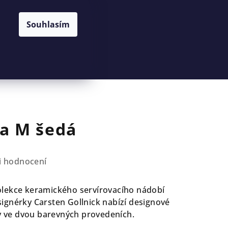
Souhlasím
Hledat
Přihlášení
Nákupní
košík
a M šedá
i hodnocení
olekce keramického servírovacího nádobí
ignérky Carsten Gollnick nabízí designové
ky ve dvou barevných provedeních.