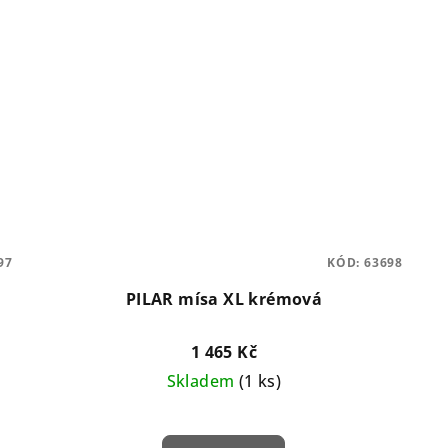
97
KÓD:
63698
PILAR mísa XL krémová
1 465 Kč
Skladem
(1 ks)