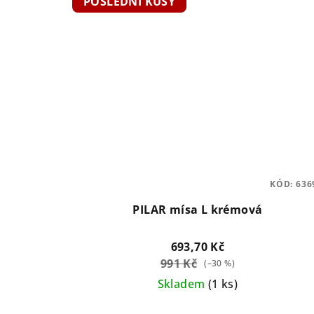
POSLEDNÍ KUSY
KÓD:
636
PILAR mísa L krémová
693,70 Kč
991 Kč
(–30 %)
Skladem
(1 ks)