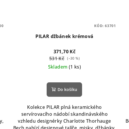
00
KÓD:
63701
PILAR džbánek krémová
371,70 Kč
531 Kč
(–30 %)
Skladem
(1 ks)
Do košíku
Kolekce PILAR plná keramického
servírovacího nádobí skandinávského
y,
vzhledu designérky Charlotte Thorhauge
B
Bech nabízí designové talíře, misky, džbánky,