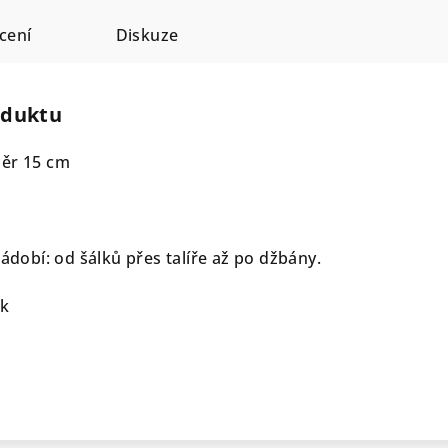
cení
Diskuze
oduktu
měr 15 cm
nádobí: od šálků přes talíře až po džbány.
ck