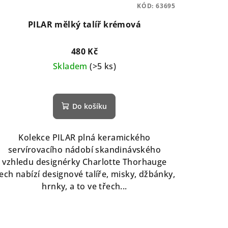
KÓD:
63695
PILAR mělký talíř krémová
480 Kč
Skladem
(>5 ks)
Do košíku
Kolekce PILAR plná keramického
servírovacího nádobí skandinávského
vzhledu designérky Charlotte Thorhauge
ech nabízí designové talíře, misky, džbánky,
hrnky, a to ve třech...