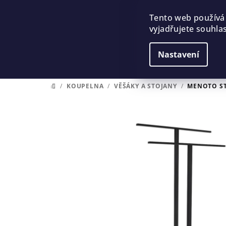
Přejít
na
Tento web používá
vyjadřujete souhlas
obsah
Nastavení
/
KOUPELNA
/
VĚŠÁKY A STOJANY
/
MENOTO ST
DOMŮ