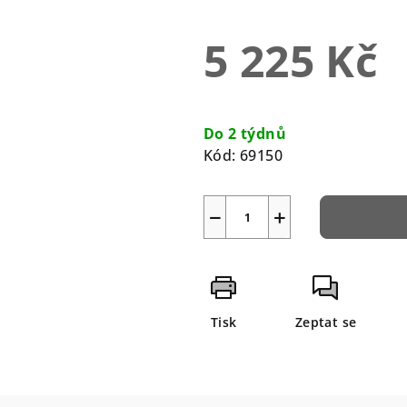
0,0
z
5 225 Kč
5
hvězdiček.
Měrná
cena:
Do 2 týdnů
Kód:
69150
−
+
Tisk
Zeptat se