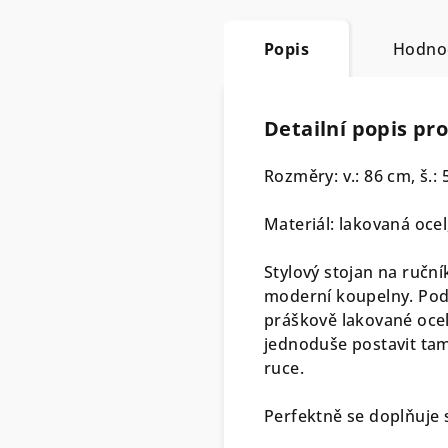
Popis
Hodno
Detailní popis pr
Rozměry: v.: 86 cm, š.: 
Materiál: lakovaná ocel
Stylový stojan na ruč
moderní koupelny. Pod
práškově lakované ocel
jednoduše postavit tam
ruce.
Perfektně se doplňuje