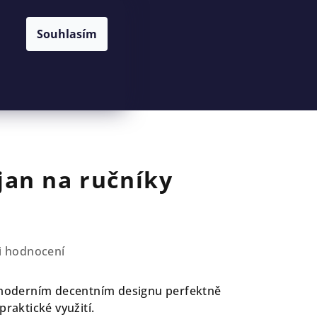
Souhlasím
Hledat
Přihlášení
Nákupní
košík
an na ručníky
i hodnocení
v moderním decentním designu perfektně
praktické využití.