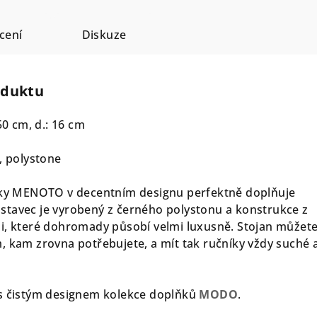
cení
Diskuze
oduktu
50 cm, d.: 16 cm
, polystone
níky MENOTO v decentním designu perfektně doplňuje
stavec je vyrobený z černého polystonu a konstrukce z
i, které dohromady působí velmi luxusně. Stojan můžet
, kam zrovna potřebujete, a mít tak ručníky vždy suché 
 s čistým designem kolekce doplňků
MODO
.