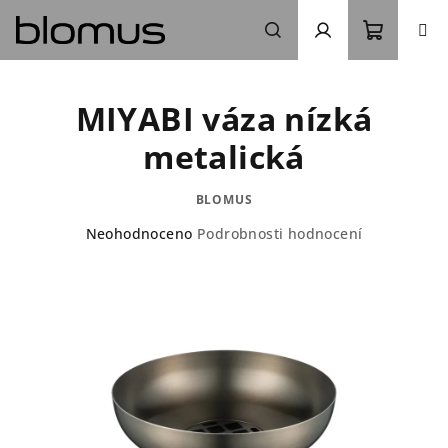
Přejít
na
obsah
Nákupn
Hledat
Přihlášení
MIYABI váza nízká
košík
metalická
BLOMUS
Průměrné
Neohodnoceno
Podrobnosti hodnocení
hodnocení
produktu
je
0,0
z
5
hvězdiček.