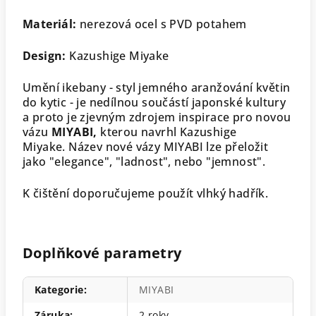
Materiál:
nerezová ocel s PVD potahem
Design:
Kazushige Miyake
Umění ikebany - styl jemného aranžování květin
do kytic - je nedílnou součástí japonské kultury
a proto je zjevným zdrojem inspirace pro novou
vázu
MIYABI,
kterou navrhl Kazushige
Miyake. Název nové vázy MIYABI lze přeložit
jako "elegance", "ladnost", nebo "jemnost".
K čištění doporučujeme použít vlhký hadřík.
Doplňkové parametry
Kategorie
:
MIYABI
Záruka
:
2 roky