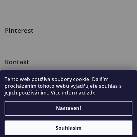
Pinterest
Kontakt
shop
@
blomus.cz
Tento web používá soubory cookie. Dalším
222 316 990
procházením tohoto webu vyjadřujete souhlas s
776 019 998, 602 537 625
jejich používáním.. Více informací
zde
.
Nastavení
Copyright 2026
Blomus.cz
. Všechna práva vyhrazena.
Souhlasím
Vytvořil Shoptet