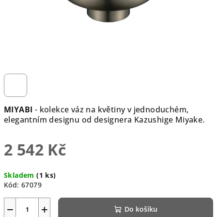
MIYABI
- kolekce váz na květiny v jednoduchém,
elegantním designu od designera Kazushige Miyake.
2 542 Kč
Měrná
Skladem
(1 ks)
cena:
Kód:
67079
−
+
Do košíku