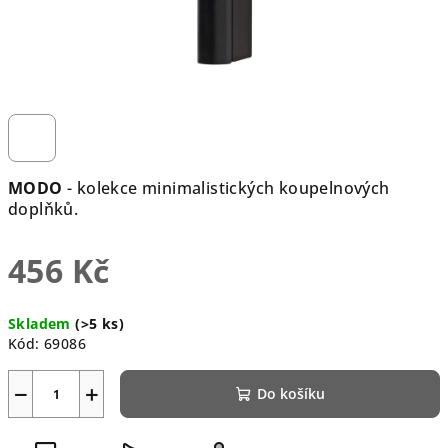
MODO
- kolekce minimalistických koupelnových
doplňků.
456 Kč
Měrná
Skladem
(>5 ks)
cena:
Kód:
69086
−
+
Do košíku