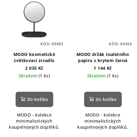
KÓD:
69085
KÓD:
66456
MODO kosmetické
MODO držák toaletního
zvětšovací zrcadlo
papíru s krytem černá
2 035 Kč
1 144 Kč
Skladem
(1 ks)
Skladem
(1 ks)
Do košíku
Do košíku
MODO - kolekce
MODO - kolekce
minimalistických
minimalistických
koupelnových doplňků.
koupelnových doplňků.