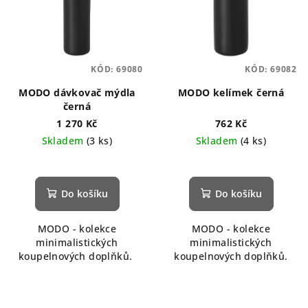
KÓD:
69080
KÓD:
69082
MODO dávkovač mýdla
MODO kelímek černá
černá
1 270 Kč
762 Kč
Skladem
(3 ks)
Skladem
(4 ks)
Do košíku
Do košíku
MODO - kolekce
MODO - kolekce
minimalistických
minimalistických
koupelnových doplňků.
koupelnových doplňků.