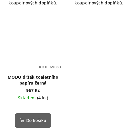
koupelnových doplňků.
koupelnových doplňků.
KÓD:
69083
MODO držák toaletního
papíru černá
967 Kč
Skladem
(4 ks)
Do košíku