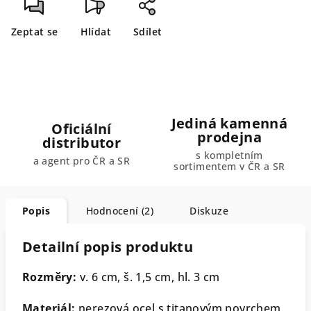
Zeptat se
Hlídat
Sdílet
Jediná kamenná
Oficiální
prodejna
distributor
s kompletním
a agent pro ČR a SR
sortimentem v ČR a SR
Popis
Hodnocení (2)
Diskuze
Detailní popis produktu
Rozměry:
v. 6 cm, š. 1,5 cm, hl. 3 cm
Materiál:
nerezová ocel s titanovým povrchem