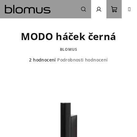
Přejít
na
obsah
Nákupn
Hledat
Přihlášení
MODO háček černá
košík
BLOMUS
Průměrné
2 hodnocení
Podrobnosti hodnocení
hodnocení
produktu
je
5,0
z
5
hvězdiček.