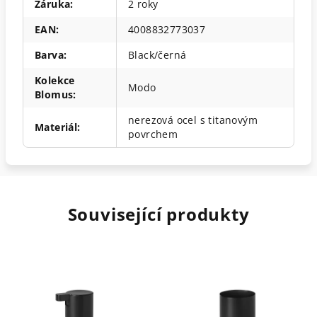
Záruka
:
2 roky
EAN
:
4008832773037
Barva
:
Black/černá
Kolekce
Modo
Blomus
:
nerezová ocel s titanovým
Materiál
:
povrchem
Související produkty