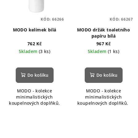
KÓD:
66266
KÓD:
66267
MODO kelímek bílá
MODO držák toaletního
papíru bílá
762 Kč
967 Kč
Skladem
(3 ks)
Skladem
(1 ks)
Do košíku
Do košíku
MODO - kolekce
MODO - kolekce
minimalistických
minimalistických
koupelnových doplňků.
koupelnových doplňků.