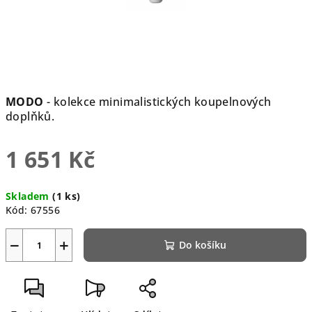
MODO
- kolekce minimalistických koupelnových
doplňků.
1 651 Kč
Měrná
Skladem
(1 ks)
cena:
Kód:
67556
−
+
Do košíku