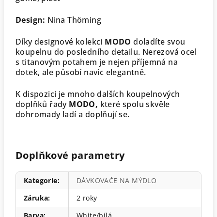
Design:
Nina Thöming
Díky designové kolekci
MODO
doladíte svou
koupelnu do posledního detailu. Nerezová ocel
s titanovým potahem je nejen příjemná na
dotek, ale působí navíc elegantně.
K dispozici je mnoho dalších koupelnových
doplňků řady
MODO,
které spolu skvěle
dohromady ladí a doplňují se.
Doplňkové parametry
Kategorie
:
DÁVKOVAČE NA MÝDLO
Záruka
:
2 roky
Barva
:
White/bílá