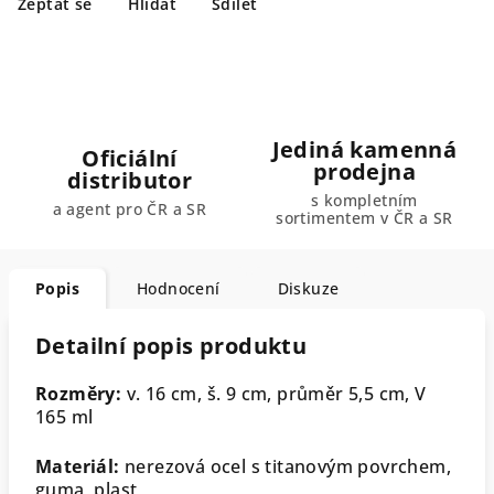
Zeptat se
Hlídat
Sdílet
Jediná kamenná
Oficiální
prodejna
distributor
s kompletním
a agent pro ČR a SR
sortimentem v ČR a SR
Popis
Hodnocení
Diskuze
Detailní popis produktu
Rozměry:
v. 16 cm, š. 9 cm, průměr 5,5 cm, V
165 ml
Materiál:
nerezová ocel s titanovým povrchem,
guma, plast