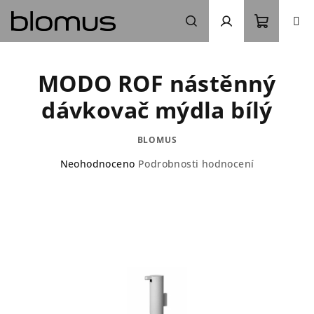
Přejít
na
obsah
Nákupn
Hledat
Přihlášení
MODO ROF nástěnný
košík
dávkovač mýdla bílý
BLOMUS
Průměrné
Neohodnoceno
Podrobnosti hodnocení
hodnocení
produktu
je
0,0
z
5
hvězdiček.