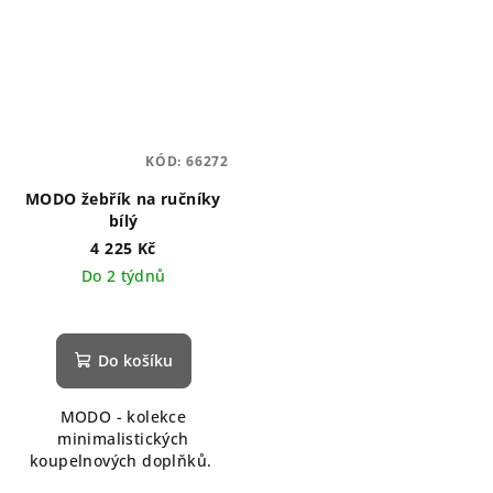
KÓD:
66272
MODO žebřík na ručníky
bílý
4 225 Kč
Do 2 týdnů
Průměrné
hodnocení
produktu
Do košíku
je
5,0
MODO - kolekce
z
minimalistických
5
koupelnových doplňků.
hvězdiček.