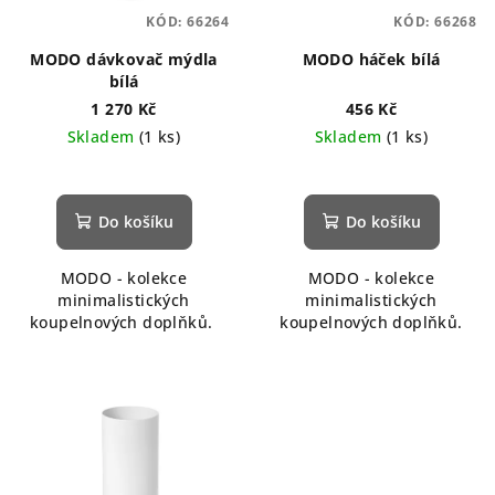
KÓD:
66264
KÓD:
66268
MODO dávkovač mýdla
MODO háček bílá
bílá
1 270 Kč
456 Kč
Skladem
(1 ks)
Skladem
(1 ks)
Do košíku
Do košíku
MODO - kolekce
MODO - kolekce
minimalistických
minimalistických
koupelnových doplňků.
koupelnových doplňků.