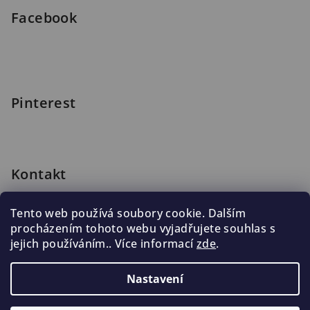
Facebook
Pinterest
Kontakt
shop
@
blomus.cz
Tento web používá soubory cookie. Dalším
222 316 990
procházením tohoto webu vyjadřujete souhlas s
776 019 998, 602 537 625
jejich používáním.. Více informací
zde
.
Nastavení