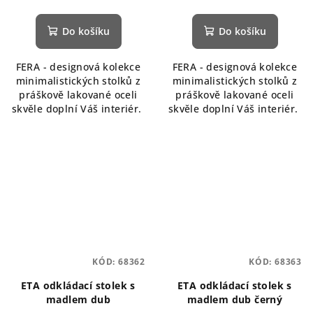
Do košíku
Do košíku
FERA - designová kolekce
FERA - designová kolekce
minimalistických stolků z
minimalistických stolků z
práškově lakované oceli
práškově lakované oceli
skvěle doplní Váš interiér.
skvěle doplní Váš interiér.
KÓD:
68362
KÓD:
68363
ETA odkládací stolek s
ETA odkládací stolek s
madlem dub
madlem dub černý