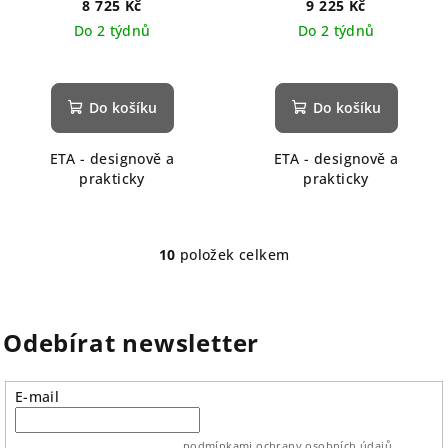
8 725 Kč
9 225 Kč
Do 2 týdnů
Do 2 týdnů
Do košíku
Do košíku
ETA - designově a
ETA - designově a
prakticky
prakticky
10
položek celkem
O
v
l
á
Odebírat newsletter
d
a
E-mail
c
í
vložením e-mailu souhlasíte s
podmínkami ochrany osobních údajů