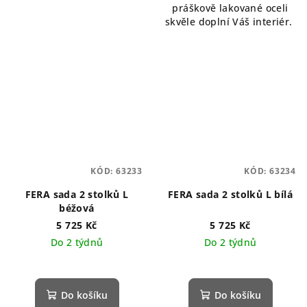
práškově lakované oceli
skvěle doplní Váš interiér.
KÓD:
63233
KÓD:
63234
FERA sada 2 stolků L
FERA sada 2 stolků L bílá
béžová
5 725 Kč
5 725 Kč
Do 2 týdnů
Do 2 týdnů
Do košíku
Do košíku