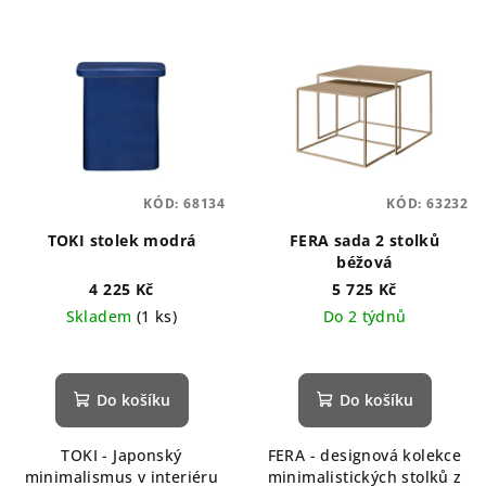
KÓD:
68134
KÓD:
63232
TOKI stolek modrá
FERA sada 2 stolků
béžová
4 225 Kč
5 725 Kč
Skladem
(1 ks)
Do 2 týdnů
Do košíku
Do košíku
TOKI - Japonský
FERA - designová kolekce
minimalismus v interiéru
minimalistických stolků z