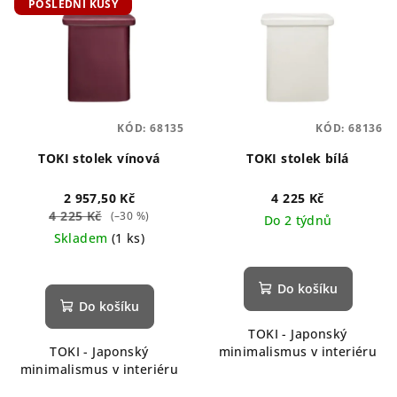
POSLEDNÍ KUSY
ý
d
p
u
i
k
s
t
p
ů
KÓD:
68135
KÓD:
68136
r
o
TOKI stolek vínová
TOKI stolek bílá
d
2 957,50 Kč
4 225 Kč
u
4 225 Kč
(–30 %)
Do 2 týdnů
k
Skladem
(1 ks)
t
ů
Do košíku
Do košíku
TOKI - Japonský
TOKI - Japonský
minimalismus v interiéru
minimalismus v interiéru