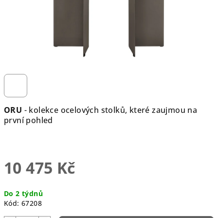
ORU
- kolekce ocelových stolků, které zaujmou na
první pohled
10 475 Kč
Měrná
Do 2 týdnů
cena:
Kód:
67208