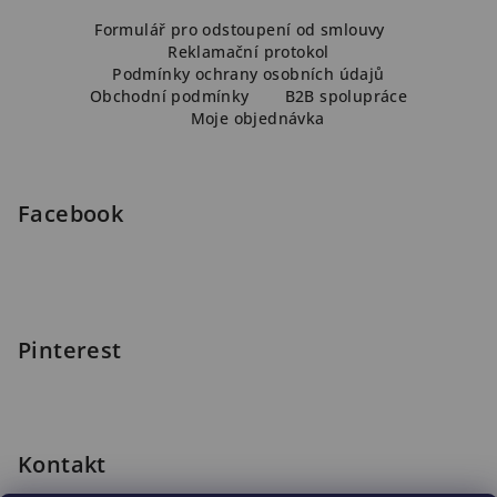
Z
á
Formulář pro odstoupení od smlouvy
Reklamační protokol
p
Podmínky ochrany osobních údajů
a
Obchodní podmínky
B2B spolupráce
Moje objednávka
t
í
Facebook
Pinterest
Kontakt