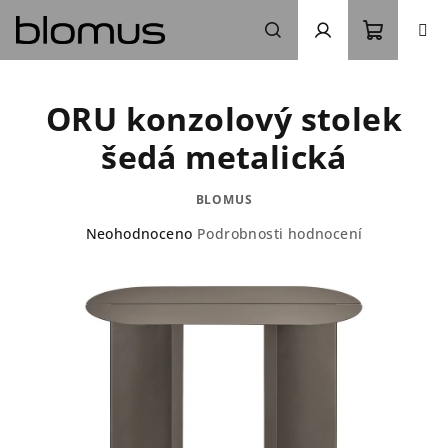
Přejít
na
obsah
Nákupn
Hledat
Přihlášení
ORU konzolový stolek
košík
šedá metalická
BLOMUS
Průměrné
Neohodnoceno
Podrobnosti hodnocení
hodnocení
produktu
je
0,0
z
5
hvězdiček.