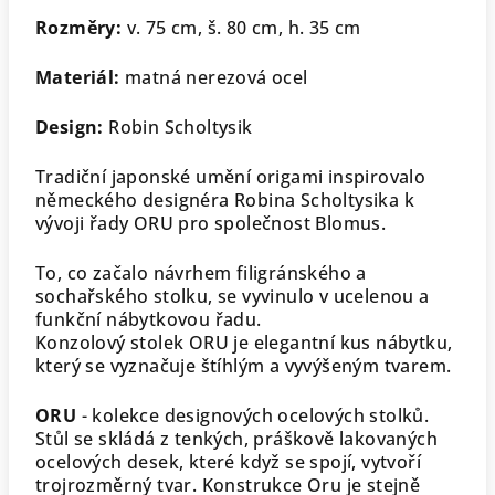
Rozměry:
v. 75 cm, š. 80 cm, h. 35 cm
Materiál:
matná nerezová ocel
Design:
Robin Scholtysik
Tradiční japonské umění origami inspirovalo
německého designéra Robina Scholtysika k
vývoji řady ORU pro společnost Blomus.
To, co začalo návrhem filigránského a
sochařského stolku, se vyvinulo v ucelenou a
funkční nábytkovou řadu.
Konzolový stolek ORU je elegantní kus nábytku,
který se vyznačuje štíhlým a vyvýšeným tvarem.
ORU
- kolekce designových ocelových stolků.
Stůl se skládá z tenkých, práškově lakovaných
ocelových desek, které když se spojí, vytvoří
trojrozměrný tvar.
Konstrukce Oru je stejně