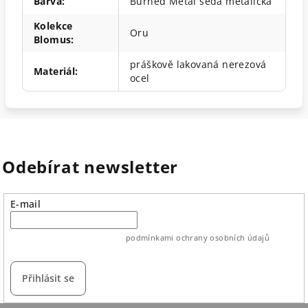
Barva
:
Burned Metal šedá metalická
Kolekce
Oru
Blomus
:
práškově lakovaná nerezová
Materiál
:
ocel
Odebírat newsletter
E-mail
vložením e-mailu souhlasíte s
podmínkami ochrany osobních údajů
Přihlásit se