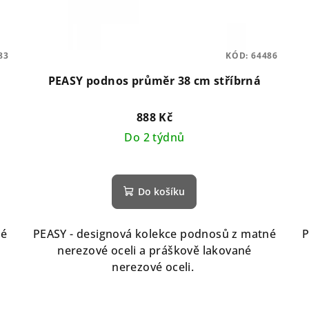
83
KÓD:
64486
PEASY podnos průměr 38 cm stříbrná
888 Kč
Do 2 týdnů
Do košíku
né
PEASY - designová kolekce podnosů z matné
P
nerezové oceli a práškově lakované
nerezové oceli.