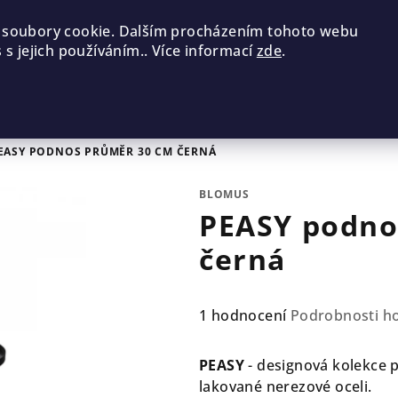
 soubory cookie. Dalším procházením tohoto webu
 s jejich používáním.. Více informací
zde
.
EASY PODNOS PRŮMĚR 30 CM ČERNÁ
BLOMUS
PEASY podno
černá
Průměrné
1 hodnocení
Podrobnosti h
hodnocení
produktu
PEASY
- designová kolekce 
je
lakované nerezové oceli.