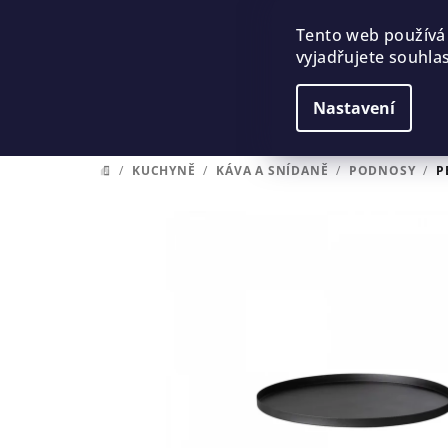
Přejít
na
Tento web používá
vyjadřujete souhlas
obsah
Nastavení
/
KUCHYNĚ
/
KÁVA A SNÍDANĚ
/
PODNOSY
/
P
DOMŮ