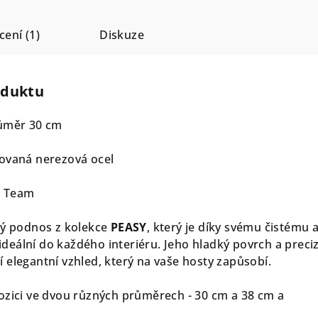
ení (1)
Diskuze
oduktu
růměr 30 cm
ovaná nerezová ocel
n Team
tý podnos z kolekce
PEASY
, který je díky svému čistému 
eální do každého interiéru. Jeho hladký povrch a preci
 elegantní vzhled, který na vaše hosty zapůsobí.
ozici ve dvou různých průměrech - 30 cm a 38 cm a