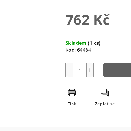
5,0
z
762 Kč
5
hvězdiček.
Měrná
cena:
Skladem
(1 ks)
Kód:
64484
−
+
Tisk
Zeptat se