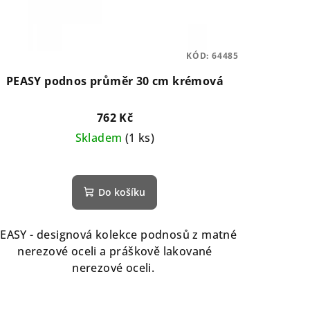
KÓD:
64485
PEASY podnos průměr 30 cm krémová
762 Kč
Skladem
(1 ks)
Do košíku
EASY - designová kolekce podnosů z matné
nerezové oceli a práškově lakované
nerezové oceli.