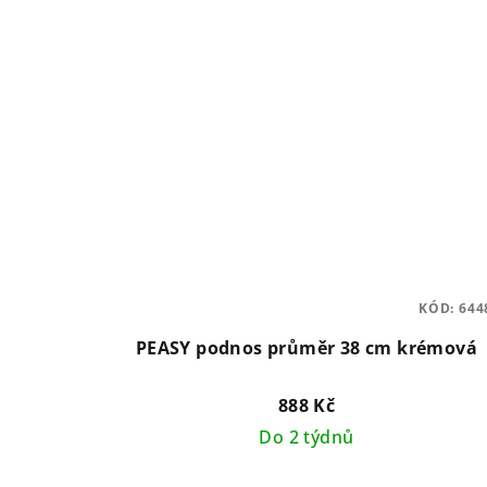
KÓD:
644
PEASY podnos průměr 38 cm krémová
888 Kč
Do 2 týdnů