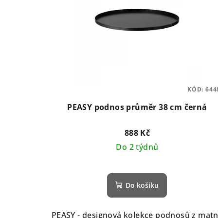
KÓD:
644
PEASY podnos průměr 38 cm černá
888 Kč
Do 2 týdnů
Do košíku
PEASY - designová kolekce podnosů z mat