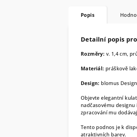
Popis
Hodnoc
Detailní popis pr
Rozměry:
v. 1,4 cm, p
Materiál:
práškově lak
Design:
blomus Desig
Objevte elegantní kula
nadčasovému designu id
zpracování mu dodávají
Tento podnos je k disp
atraktivních barev.