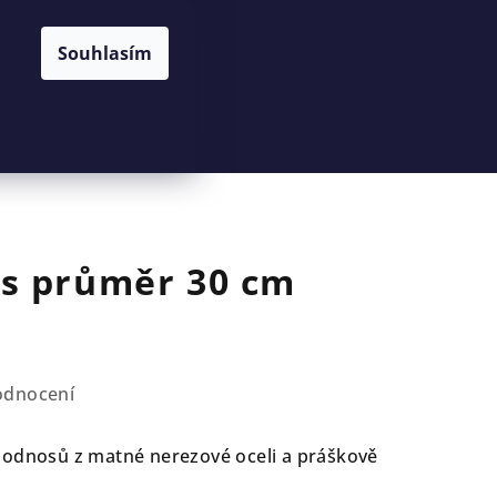
Souhlasím
Hledat
Přihlášení
Nákupní
košík
s průměr 30 cm
odnocení
podnosů z matné nerezové oceli a práškově