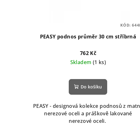
KÓD:
644
PEASY podnos průměr 30 cm stříbrná
762 Kč
Skladem
(1 ks)
Průměrné
hodnocení
Do košíku
produktu
je
5,0
PEASY - designová kolekce podnosů z mat
z
nerezové oceli a práškově lakované
5
nerezové oceli.
hvězdiček.