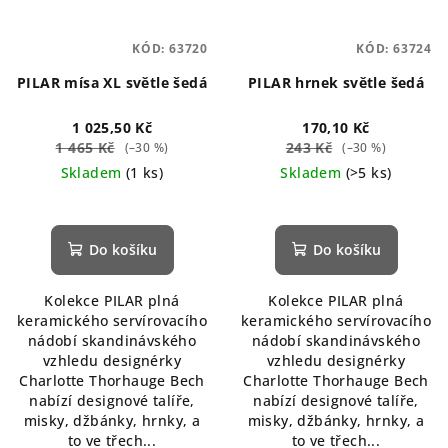
KÓD:
63720
KÓD:
63724
PILAR mísa XL světle šedá
PILAR hrnek světle šedá
1 025,50 Kč
170,10 Kč
1 465 Kč
243 Kč
(–30 %)
(–30 %)
Skladem
(1 ks)
Skladem
(>5 ks)
Do košíku
Do košíku
Kolekce PILAR plná
Kolekce PILAR plná
keramického servírovacího
keramického servírovacího
nádobí skandinávského
nádobí skandinávského
vzhledu designérky
vzhledu designérky
Charlotte Thorhauge Bech
Charlotte Thorhauge Bech
nabízí designové talíře,
nabízí designové talíře,
misky, džbánky, hrnky, a
misky, džbánky, hrnky, a
to ve třech...
to ve třech...