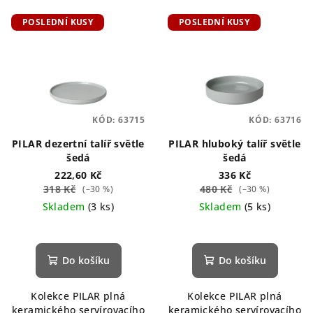
POSLEDNÍ KUSY
POSLEDNÍ KUSY
KÓD:
63715
KÓD:
63716
PILAR dezertní talíř světle
PILAR hluboký talíř světle
šedá
šedá
222,60 Kč
336 Kč
318 Kč
480 Kč
(–30 %)
(–30 %)
Skladem
(3 ks)
Skladem
(5 ks)
Do košíku
Do košíku
Kolekce PILAR plná
Kolekce PILAR plná
keramického servírovacího
keramického servírovacího