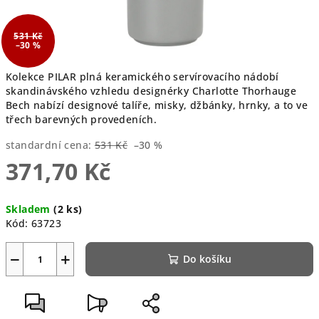
531 Kč
–30 %
Kolekce PILAR plná keramického servírovacího nádobí
skandinávského vzhledu designérky Charlotte Thorhauge
Bech nabízí designové talíře, misky, džbánky, hrnky, a to ve
třech barevných provedeních.
standardní cena:
531 Kč
–30 %
371,70 Kč
Měrná
Skladem
(2 ks)
cena:
Kód:
63723
−
+
Do košíku