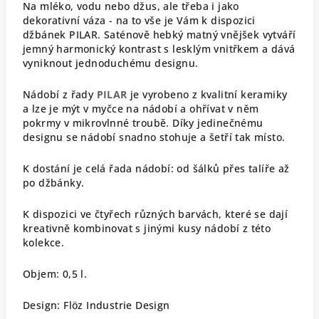
Na mléko, vodu nebo džus, ale třeba i jako
dekorativní váza - na to vše je Vám k dispozici
džbánek PILAR. Saténově hebký matný vnějšek vytváří
jemný harmonický kontrast s lesklým vnitřkem a dává
vyniknout jednoduchému designu.
Nádobí z řady
PILAR
je vyrobeno z kvalitní keramiky
a lze je mýt v myčce na nádobí a ohřívat v něm
pokrmy v mikrovlnné troubě. Díky jedinečnému
designu se nádobí snadno stohuje a šetří tak místo.
K dostání je celá řada nádobí: od šálků přes talíře až
po džbánky.
K dispozici ve čtyřech různých barvách, které se dají
kreativně kombinovat s jinými kusy nádobí z této
kolekce.
Objem: 0,5 l.
Design: Flöz Industrie Design