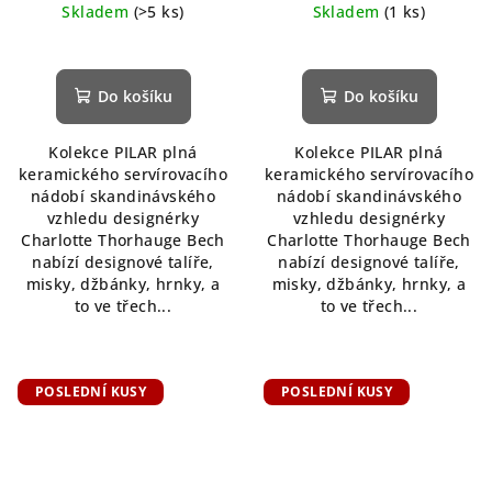
Skladem
(>5 ks)
Skladem
(1 ks)
Do košíku
Do košíku
Kolekce PILAR plná
Kolekce PILAR plná
keramického servírovacího
keramického servírovacího
nádobí skandinávského
nádobí skandinávského
vzhledu designérky
vzhledu designérky
Charlotte Thorhauge Bech
Charlotte Thorhauge Bech
nabízí designové talíře,
nabízí designové talíře,
misky, džbánky, hrnky, a
misky, džbánky, hrnky, a
to ve třech...
to ve třech...
POSLEDNÍ KUSY
POSLEDNÍ KUSY