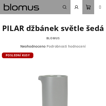
Přejít
na
obsah
Nákupn
Hledat
Přihlášení
PILAR džbánek světle šedá
košík
BLOMUS
Průměrné
Neohodnoceno
Podrobnosti hodnocení
hodnocení
POSLEDNÍ KUSY
produktu
je
0,0
z
5
hvězdiček.