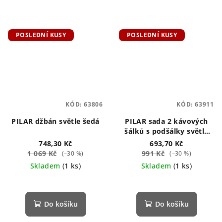
POSLEDNÍ KUSY
POSLEDNÍ KUSY
KÓD:
63806
KÓD:
63911
PILAR džbán světle šedá
PILAR sada 2 kávových
šálků s podšálky světle
šedá
748,30 Kč
693,70 Kč
1 069 Kč
991 Kč
(–30 %)
(–30 %)
Skladem
(1 ks)
Skladem
(1 ks)
Do košíku
Do košíku