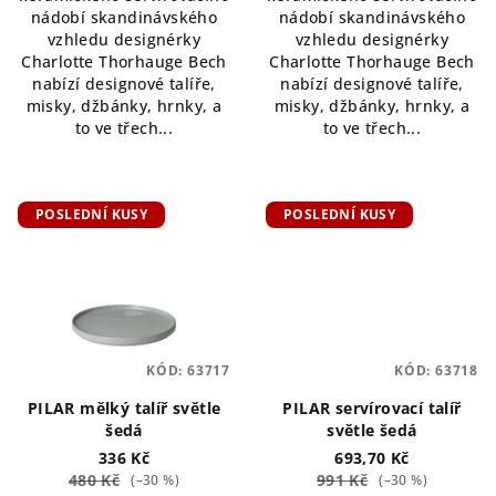
nádobí skandinávského
nádobí skandinávského
vzhledu designérky
vzhledu designérky
Charlotte Thorhauge Bech
Charlotte Thorhauge Bech
nabízí designové talíře,
nabízí designové talíře,
misky, džbánky, hrnky, a
misky, džbánky, hrnky, a
to ve třech...
to ve třech...
POSLEDNÍ KUSY
POSLEDNÍ KUSY
KÓD:
63717
KÓD:
63718
PILAR mělký talíř světle
PILAR servírovací talíř
šedá
světle šedá
336 Kč
693,70 Kč
480 Kč
991 Kč
(–30 %)
(–30 %)