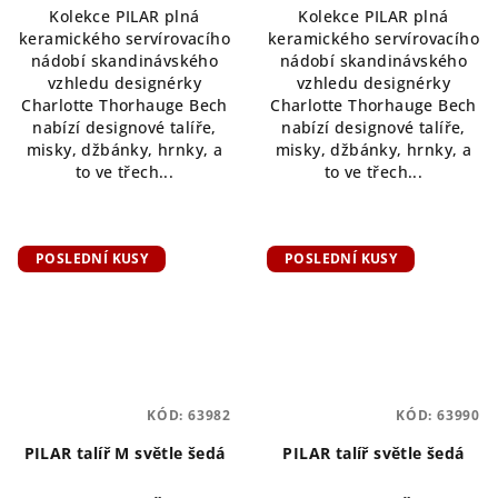
Kolekce PILAR plná
Kolekce PILAR plná
keramického servírovacího
keramického servírovacího
nádobí skandinávského
nádobí skandinávského
vzhledu designérky
vzhledu designérky
Charlotte Thorhauge Bech
Charlotte Thorhauge Bech
nabízí designové talíře,
nabízí designové talíře,
misky, džbánky, hrnky, a
misky, džbánky, hrnky, a
to ve třech...
to ve třech...
POSLEDNÍ KUSY
POSLEDNÍ KUSY
KÓD:
63982
KÓD:
63990
PILAR talíř M světle šedá
PILAR talíř světle šedá