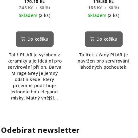
170,10 Kč
115,50 Kč
243 Kč
165 Kč
(–30 %)
(–30 %)
Skladem
(2 ks)
Skladem
(2 ks)
Do košíku
Do košíku
Talíř PILAR je vyroben z
Talířek z řady PILAR je
keramiky a je ideální pro
navržen pro servírování
servírování příloh. Barva
lahodných pochoutek.
Mirage Grey je jemný
odstín šedé, který
příjemně podtrhuje
jednoduchou eleganci
misky. Matný vnější...
Odebírat newsletter