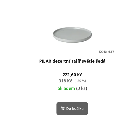
KÓD:
637
PILAR dezertní talíř světle šedá
222,60 Kč
318 Kč
(–30 %)
Skladem
(3 ks)
Do košíku