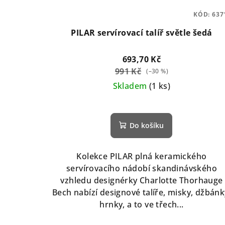
KÓD:
637
PILAR servírovací talíř světle šedá
693,70 Kč
991 Kč
(–30 %)
Skladem
(1 ks)
Do košíku
Kolekce PILAR plná keramického
servírovacího nádobí skandinávského
vzhledu designérky Charlotte Thorhauge
Bech nabízí designové talíře, misky, džbánk
hrnky, a to ve třech...