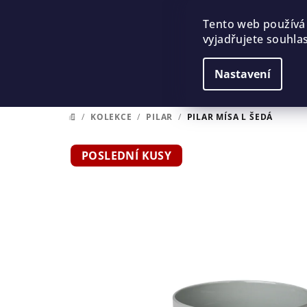
Přejít
na
Tento web používá
vyjadřujete souhlas
obsah
Nastavení
/
KOLEKCE
/
PILAR
/
PILAR MÍSA L ŠEDÁ
DOMŮ
POSLEDNÍ KUSY