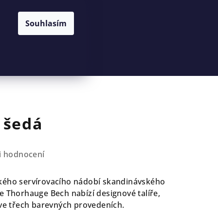
Souhlasím
Hledat
Přihlášení
Nákupní
košík
 šedá
i hodnocení
kého servírovacího nádobí skandinávského
e Thorhauge Bech nabízí designové talíře,
 ve třech barevných provedeních.