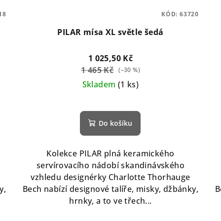
18
KÓD:
63720
PILAR mísa XL světle šedá
1 025,50 Kč
1 465 Kč
(–30 %)
Skladem
(1 ks)
Do košíku
Kolekce PILAR plná keramického
servírovacího nádobí skandinávského
vzhledu designérky Charlotte Thorhauge
y,
Bech nabízí designové talíře, misky, džbánky,
B
hrnky, a to ve třech...