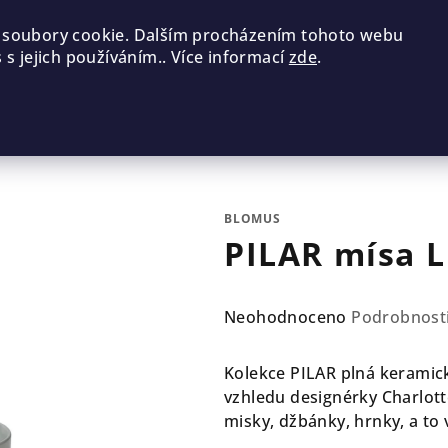
 soubory cookie. Dalším procházením tohoto webu
 s jejich používáním.. Více informací
zde
.
BLOMUS
PILAR mísa L
Průměrné
Neohodnoceno
Podrobnost
hodnocení
produktu
Kolekce PILAR plná keramic
je
vzhledu designérky Charlott
0,0
misky, džbánky, hrnky, a to
z