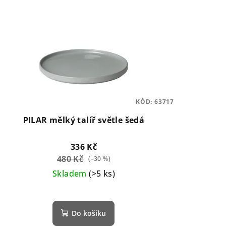
KÓD:
63717
PILAR mělký talíř světle šedá
336 Kč
480 Kč
(–30 %)
Skladem
(>5 ks)
Do košíku