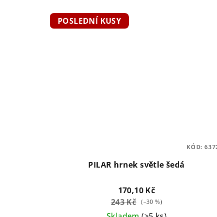
POSLEDNÍ KUSY
KÓD:
637
PILAR hrnek světle šedá
170,10 Kč
243 Kč
(–30 %)
Skladem
(>5 ks)