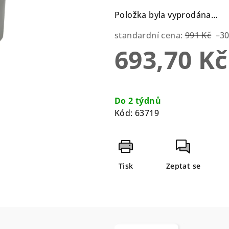
5
Položka byla vyprodána…
hvězdiček.
standardní cena:
991 Kč
–3
693,70 Kč
Měrná
cena:
Do 2 týdnů
Kód:
63719
Tisk
Zeptat se