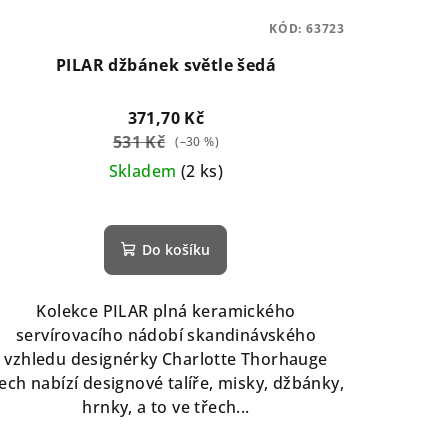
KÓD:
63723
PILAR džbánek světle šedá
371,70 Kč
531 Kč
(–30 %)
Skladem
(2 ks)
Do košíku
Kolekce PILAR plná keramického
servírovacího nádobí skandinávského
vzhledu designérky Charlotte Thorhauge
ech nabízí designové talíře, misky, džbánky,
hrnky, a to ve třech...