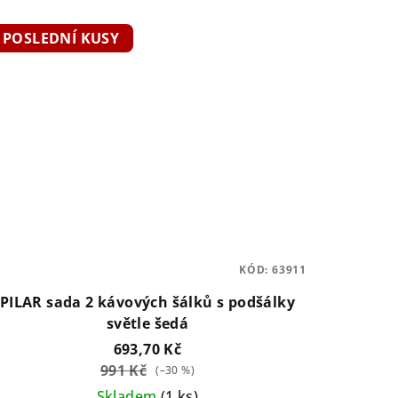
POSLEDNÍ KUSY
KÓD:
63911
PILAR sada 2 kávových šálků s podšálky
světle šedá
693,70 Kč
991 Kč
(–30 %)
Skladem
(1 ks)