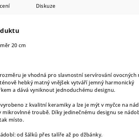
cení
Diskuze
oduktu
růměr 20 cm
rozměru je vhodná pro slavnostní servírování ovocných
aténově hebký matný vnějšek vytváří jemný harmonický
itřkem a dává vyniknout jednoduchému designu.
 vyrobeno z kvalitní keramiky a lze je mýt v myčce na nád
v mikrovlnné troubě. Díky jedinečnému designu se nádob
tak místo.
nádobí: od šálků přes talíře až po džbánky.