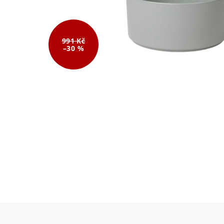
991 Kč
–30 %