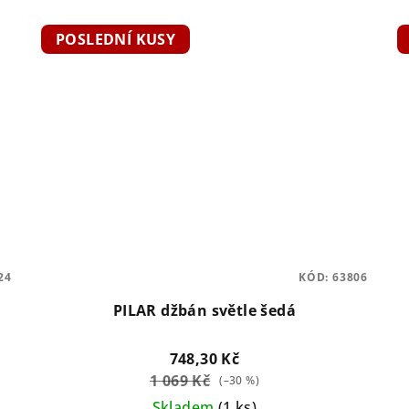
POSLEDNÍ KUSY
24
KÓD:
63806
PILAR džbán světle šedá
748,30 Kč
1 069 Kč
(–30 %)
Skladem
(1 ks)