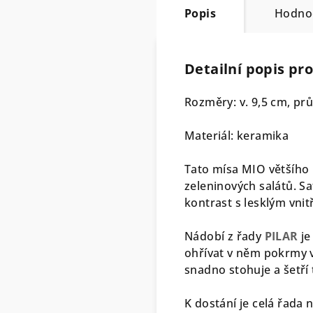
Popis
Hodno
Detailní popis pr
Rozměry: v. 9,5 cm, p
Materiál: keramika
Tato mísa MIO většího 
zeleninových salátů. S
kontrast s lesklým vn
Nádobí z řady
PILAR
je
ohřívat v něm pokrmy 
snadno stohuje a šetří 
K dostání je celá řada 