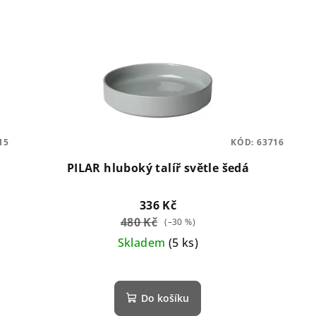
15
KÓD:
63716
PILAR hluboký talíř světle šedá
336 Kč
480 Kč
(–30 %)
Skladem
(5 ks)
Do košíku