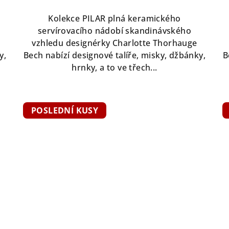
Kolekce PILAR plná keramického
servírovacího nádobí skandinávského
vzhledu designérky Charlotte Thorhauge
y,
Bech nabízí designové talíře, misky, džbánky,
B
hrnky, a to ve třech...
POSLEDNÍ KUSY