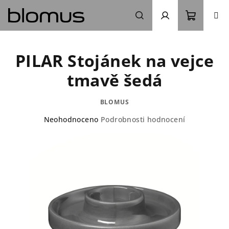
Přejít
na
obsah
Nákupn
Hledat
Přihlášení
PILAR Stojánek na vejce
košík
tmavě šedá
BLOMUS
Průměrné
Neohodnoceno
Podrobnosti hodnocení
hodnocení
produktu
je
0,0
z
5
hvězdiček.