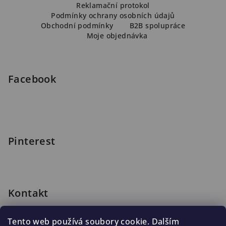
Reklamační protokol
p
Podmínky ochrany osobních údajů
a
Obchodní podmínky
B2B spolupráce
Moje objednávka
t
í
Facebook
Pinterest
Kontakt
shop
@
blomus.cz
Tento web používá soubory cookie. Dalším
222 316 990