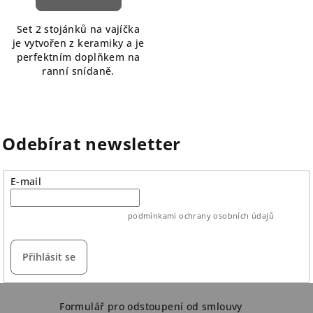
Set 2 stojánků na vajíčka
je vytvořen z keramiky a je
perfektním doplňkem na
ranní snídaně.
Odebírat newsletter
E-mail
vložením e-mailu souhlasíte s
podmínkami ochrany osobních údajů
Přihlásit se
Z
á
Formulář pro odstoupení od smlouvy