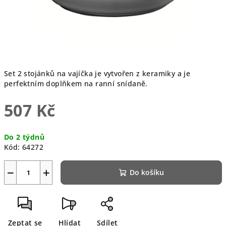
Set 2 stojánků na vajíčka je vytvořen z keramiky a je
perfektním doplňkem na ranní snídaně.
507 Kč
Měrná
Do 2 týdnů
cena:
Kód:
64272
−
+
Do košíku
Zeptat se
Hlídat
Sdílet