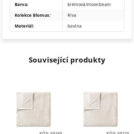
Barva
:
krémová/moonbeam
Kolekce Blomus
:
Riva
Materiál
:
bavlna
Související produkty
KÓD:
69249
KÓD:
69120