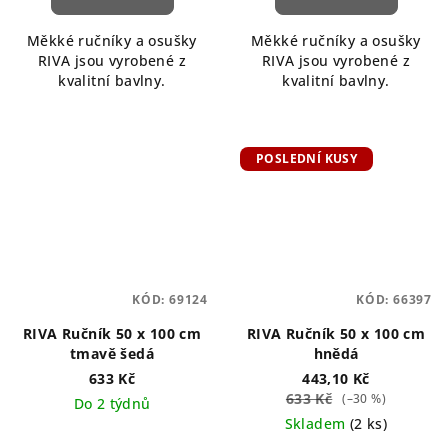
Měkké ručníky a osušky
Měkké ručníky a osušky
RIVA jsou vyrobené z
RIVA jsou vyrobené z
kvalitní bavlny.
kvalitní bavlny.
POSLEDNÍ KUSY
KÓD:
69124
KÓD:
66397
RIVA Ručník 50 x 100 cm
RIVA Ručník 50 x 100 cm
tmavě šedá
hnědá
633 Kč
443,10 Kč
633 Kč
(–30 %)
Do 2 týdnů
Skladem
(2 ks)