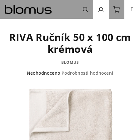
Přejít
na
obsah
Nákupn
Hledat
Přihlášení
RIVA Ručník 50 x 100 cm
košík
krémová
BLOMUS
Průměrné
Neohodnoceno
Podrobnosti hodnocení
hodnocení
produktu
je
0,0
z
5
hvězdiček.