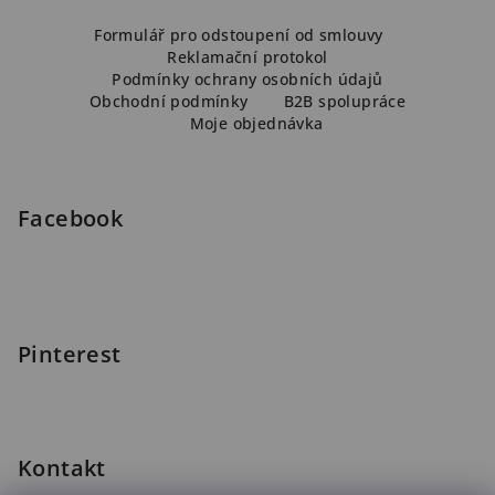
Z
á
Formulář pro odstoupení od smlouvy
Reklamační protokol
p
Podmínky ochrany osobních údajů
a
Obchodní podmínky
B2B spolupráce
Moje objednávka
t
í
Facebook
Pinterest
Kontakt