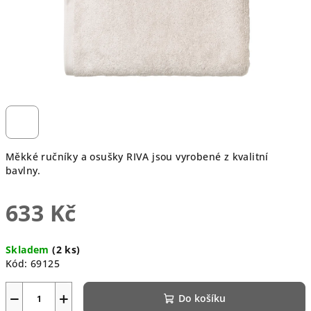
Měkké ručníky a osušky RIVA jsou vyrobené z kvalitní
bavlny.
633 Kč
Měrná
Skladem
(2 ks)
cena:
Kód:
69125
−
+
Do košíku