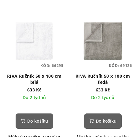
KÓD:
66295
KÓD:
69126
RIVA Ručník 50 x 100 cm
RIVA Ručník 50 x 100 cm
bílá
šedá
633 Kč
633 Kč
Do 2 týdnů
Do 2 týdnů
Do košíku
Do košíku
Měkké ručníky a osušky
Měkké ručníky a osušky