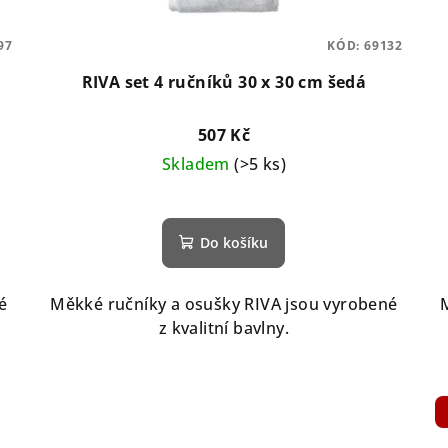
97
KÓD:
69132
RIVA set 4 ručníků 30 x 30 cm šedá
507 Kč
Skladem
(>5 ks)
Průměrné
hodnocení
Do košíku
produktu
je
5,0
é
Měkké ručníky a osušky RIVA jsou vyrobené
z
z kvalitní bavlny.
5
hvězdiček.