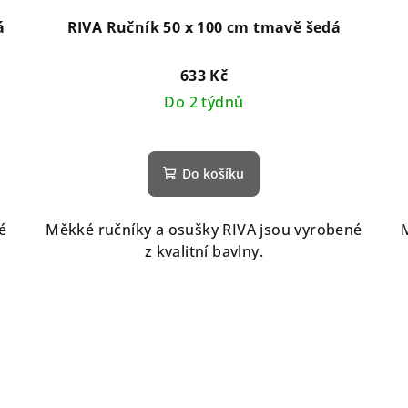
á
RIVA Ručník 50 x 100 cm tmavě šedá
633 Kč
Do 2 týdnů
Do košíku
é
Měkké ručníky a osušky RIVA jsou vyrobené
z kvalitní bavlny.