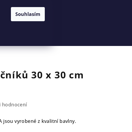
Souhlasím
Hledat
Přihlášení
Nákupní
košík
učníků 30 x 30 cm
i hodnocení
 jsou vyrobené z kvalitní bavlny.