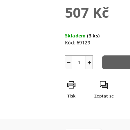
0,0
507 Kč
z
5
hvězdiček.
Měrná
cena:
Skladem
(3 ks)
Kód:
69129
−
+
Tisk
Zeptat se