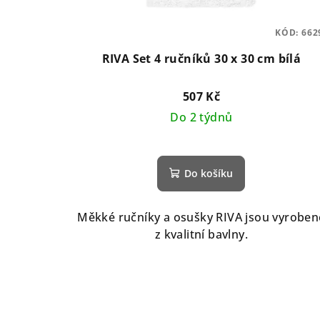
KÓD:
662
RIVA Set 4 ručníků 30 x 30 cm bílá
507 Kč
Do 2 týdnů
Do košíku
Měkké ručníky a osušky RIVA jsou vyroben
z kvalitní bavlny.