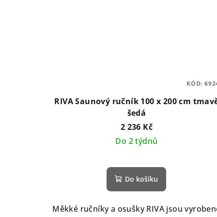
KÓD:
692
RIVA Saunový ručník 100 x 200 cm tmav
šedá
2 236 Kč
Do 2 týdnů
Do košíku
Měkké ručníky a osušky RIVA jsou vyroben