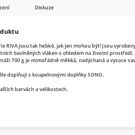
cení
Diskuze
oduktu
rie RIVA jsou tak hebké, jak jen mohou být! Jsou vyroben
itních bavlněných vláken s ohledem na životní prostředí.
amáži 700 g je mimořádně měkká, nadýchaná a vysoce sav
ěle doplňují s koupelnovými doplňky
SONO
.
dalších barvách a velikostech.