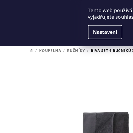
Přejít
na
Tento web používá
vyjadřujete souhlas
obsah
Nastavení
/
KOUPELNA
/
RUČNÍKY
/
RIVA SET 4 RUČNÍKŮ 
DOMŮ