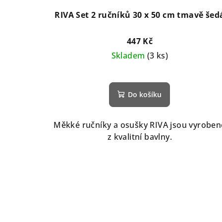
RIVA Set 2 ručníků 30 x 50 cm tmavě šed
447 Kč
Skladem
(3 ks)
Do košíku
Měkké ručníky a osušky RIVA jsou vyroben
z kvalitní bavlny.