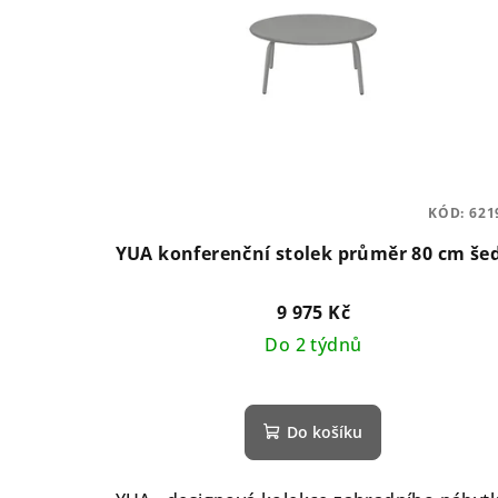
KÓD:
621
YUA konferenční stolek průměr 80 cm še
9 975 Kč
Do 2 týdnů
Do košíku