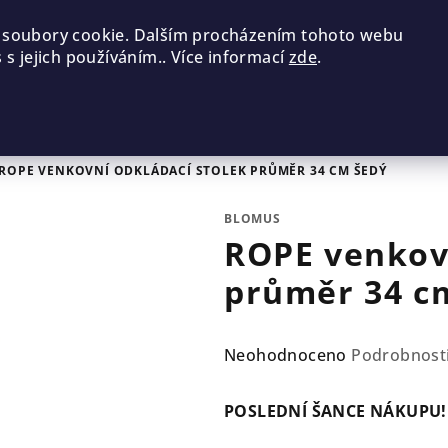
 soubory cookie. Dalším procházením tohoto webu
 s jejich používáním.. Více informací
zde
.
ROPE VENKOVNÍ ODKLÁDACÍ STOLEK PRŮMĚR 34 CM ŠEDÝ
BLOMUS
ROPE venkovn
průměr 34 c
Průměrné
Neohodnoceno
Podrobnost
hodnocení
produktu
POSLEDNÍ ŠANCE NÁKUPU!
je