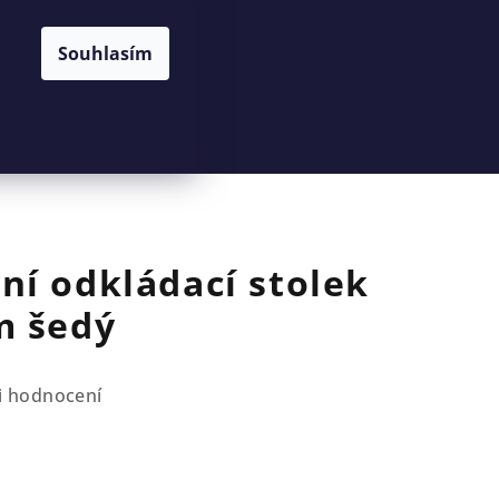
Souhlasím
Hledat
Přihlášení
Nákupní
košík
í odkládací stolek
m šedý
i hodnocení