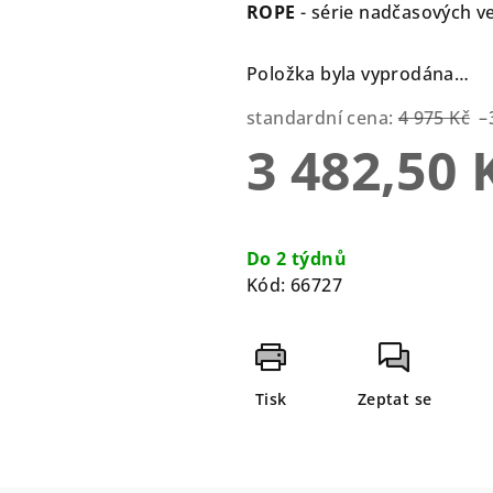
0,0
ROPE
- série nadčasových v
z
5
Položka byla vyprodána…
hvězdiček.
standardní cena:
4 975 Kč
–
3 482,50 
Měrná
cena:
Do 2 týdnů
Kód:
66727
Tisk
Zeptat se