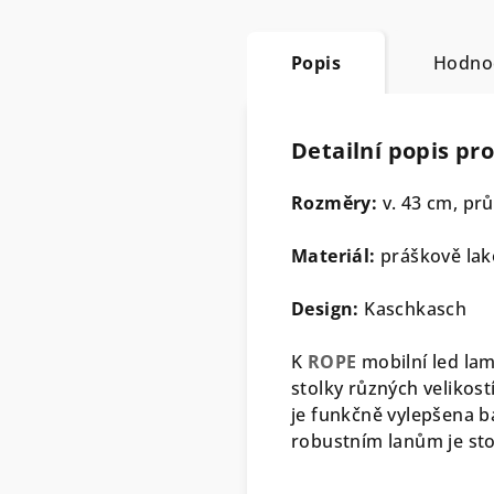
Popis
Hodno
Detailní popis pr
Rozměry:
v. 43 cm, pr
Materiál:
práškově lak
Design:
Kaschkasch
K
ROPE
mobilní led la
stolky různých velikos
je funkčně vylepšena b
robustním lanům je sto