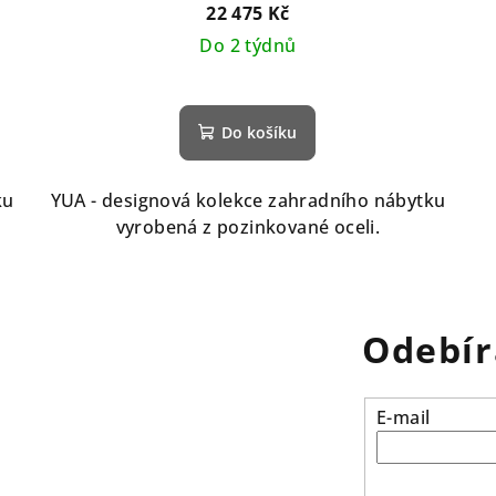
22 475 Kč
Do 2 týdnů
Do košíku
ku
YUA - designová kolekce zahradního nábytku
vyrobená z pozinkované oceli.
Odebír
E-mail
vložením e-mailu s