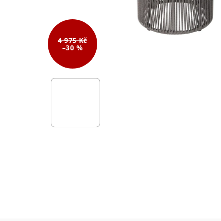
4 975 Kč
–30 %