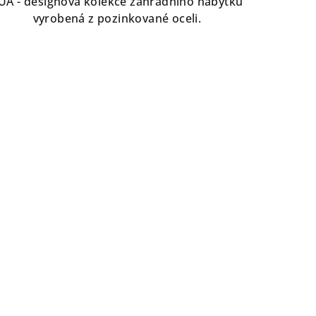
UA - designová kolekce zahradního nábytku
vyrobená z pozinkované oceli.