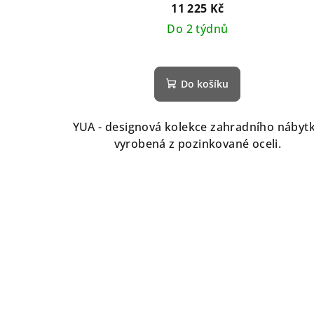
11 225 Kč
Do 2 týdnů
Do košíku
YUA - designová kolekce zahradního nábyt
vyrobená z pozinkované oceli.