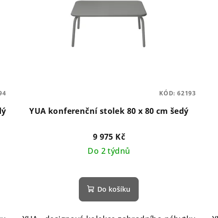
94
KÓD:
62193
dý
YUA konferenční stolek 80 x 80 cm šedý
9 975 Kč
Do 2 týdnů
Do košíku