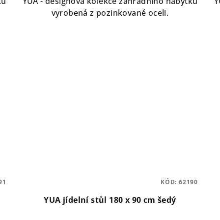
ku
YUA - designová kolekce zahradního nábytku
Y
vyrobená z pozinkované oceli.
91
KÓD:
62190
YUA jídelní stůl 180 x 90 cm šedý