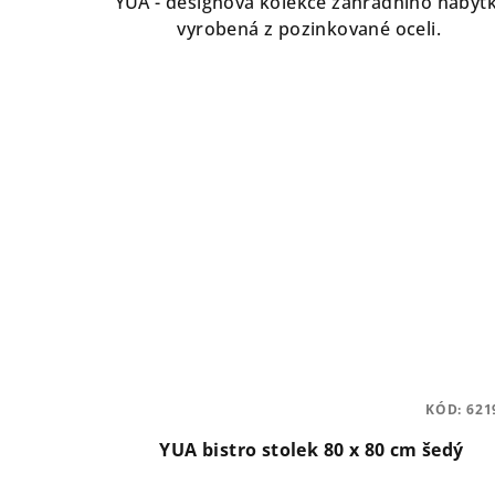
YUA - designová kolekce zahradního nábyt
vyrobená z pozinkované oceli.
KÓD:
621
YUA bistro stolek 80 x 80 cm šedý