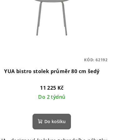
KÓD:
62192
YUA bistro stolek průměr 80 cm šedý
11 225 Kč
Do 2 týdnů
Do košíku