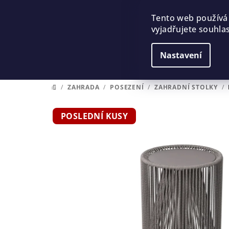
Přejít
na
Tento web používá
vyjadřujete souhlas
obsah
Nastavení
/
ZAHRADA
/
POSEZENÍ
/
ZAHRADNÍ­ STOLKY
/
DOMŮ
POSLEDNÍ KUSY