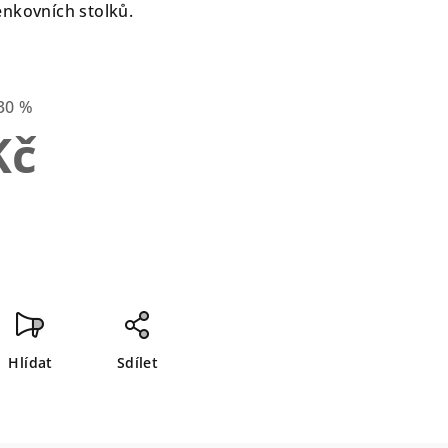
enkovních stolků.
30 %
Kč
Hlídat
Sdílet