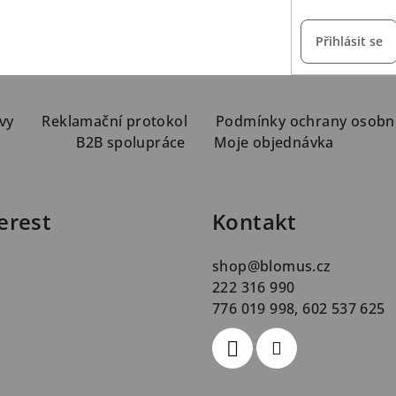
Přihlásit se
vy
Reklamační protokol
Podmínky ochrany osobn
B2B spolupráce
Moje objednávka
erest
Kontakt
shop
@
blomus.cz
222 316 990
776 019 998, 602 537 625