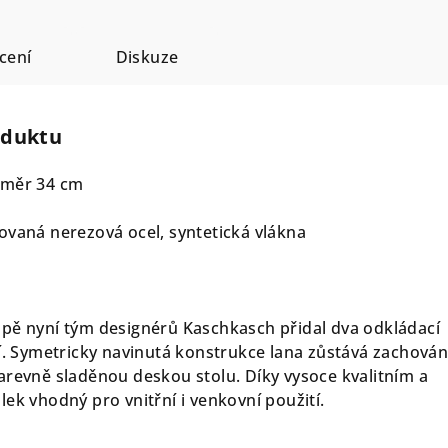
cení
Diskuze
oduktu
ůměr 34 cm
ovaná nerezová ocel, syntetická vlákna
mpě nyní tým designérů Kaschkasch přidal dva odkládací
tí. Symetricky navinutá konstrukce lana zůstává zachován
arevně sladěnou deskou stolu. Díky vysoce kvalitním a
lek vhodný pro vnitřní i venkovní použití.