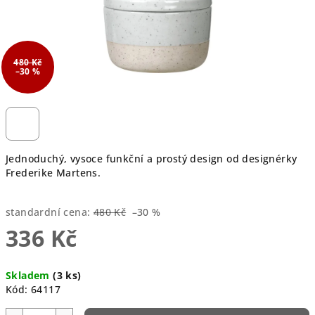
480 Kč
–30 %
Jednoduchý, vysoce funkční a prostý design od designérky
Frederike Martens.
standardní cena:
480 Kč
–30 %
336 Kč
Měrná
Skladem
(3 ks)
cena:
Kód:
64117