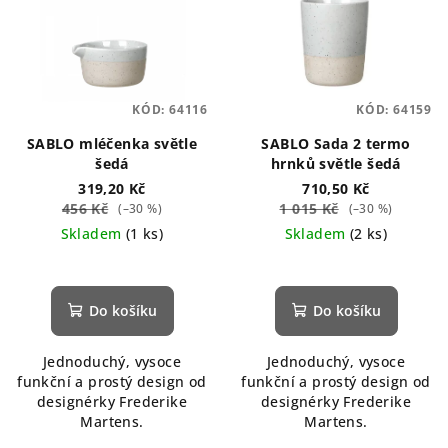
KÓD:
64116
KÓD:
64159
SABLO mléčenka světle
SABLO Sada 2 termo
šedá
hrnků světle šedá
319,20 Kč
710,50 Kč
456 Kč
1 015 Kč
(–30 %)
(–30 %)
Skladem
(1 ks)
Skladem
(2 ks)
Do košíku
Do košíku
Jednoduchý, vysoce
Jednoduchý, vysoce
funkční a prostý design od
funkční a prostý design od
designérky Frederike
designérky Frederike
Martens.
Martens.