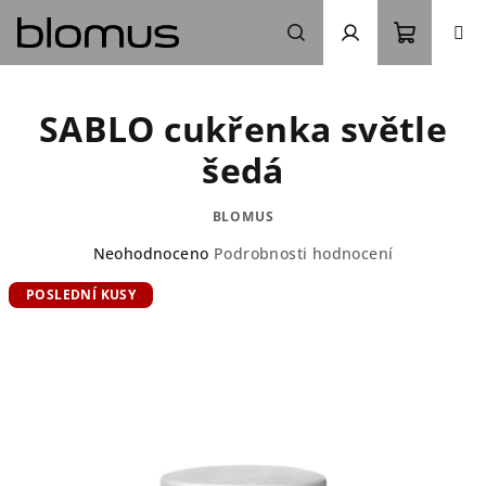
Přejít
na
obsah
Nákupn
Hledat
Přihlášení
SABLO cukřenka světle
košík
šedá
BLOMUS
Průměrné
Neohodnoceno
Podrobnosti hodnocení
hodnocení
POSLEDNÍ KUSY
produktu
je
0,0
z
5
hvězdiček.