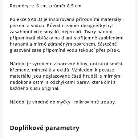
Rozměry: v. 6 cm, průměr 8,5 cm
Kolekce SABLO je inspirovaná přírodními materiály -
pískem a vodou. Původní záměr designérky byl
zasáhnout více smyslů, nejen oči. Tvary nádobí
připomínají oblázky na dlani s příjemně zaoblenými
hranami a mírně zdrsněným povrchem, částečné
glazování zase připomíná vodu tekoucí přes písek.
Nádobí
je vyrobeno z barevné hlíny, unikátní směsi
křemene, minerálů a oxidů. Vzhledem k povaze
materiálu jsou neglazované části hrubší, s mírnými
nedokonalostmi a odchylkami barev, které činí z
každého kusu originál.
Nádobí je vhodné do myčky i mikrovlnné trouby.
Doplňkové parametry