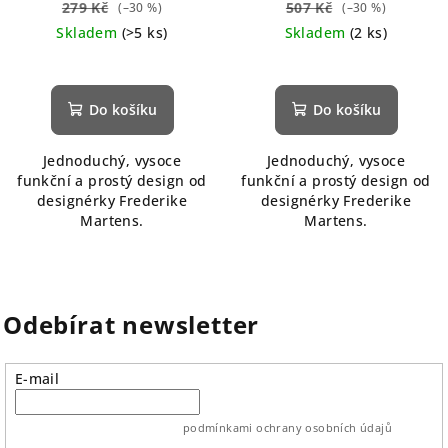
279 Kč
507 Kč
(–30 %)
(–30 %)
Skladem
(>5 ks)
Skladem
(2 ks)
Do košíku
Do košíku
Jednoduchý, vysoce
Jednoduchý, vysoce
funkční a prostý design od
funkční a prostý design od
designérky Frederike
designérky Frederike
Martens.
Martens.
Odebírat newsletter
E-mail
vložením e-mailu souhlasíte s
podmínkami ochrany osobních údajů