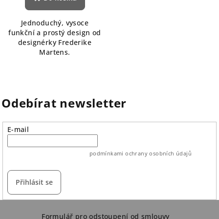
Jednoduchý, vysoce
funkční a prostý design od
designérky Frederike
Martens.
Odebírat newsletter
E-mail
vložením e-mailu souhlasíte s
podmínkami ochrany osobních údajů
Přihlásit se
Z
Formulář pro odstoupení od smlouvy