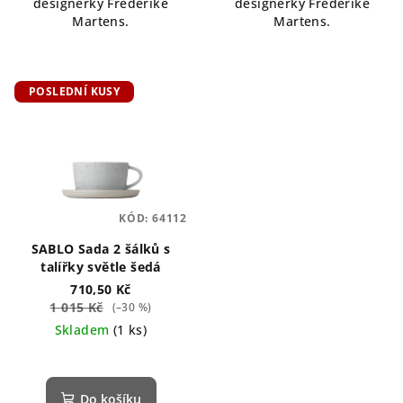
designérky Frederike
designérky Frederike
Martens.
Martens.
POSLEDNÍ KUSY
KÓD:
64112
SABLO Sada 2 šálků s
talířky světle šedá
710,50 Kč
1 015 Kč
(–30 %)
Skladem
(1 ks)
Do košíku