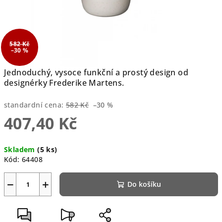
582 Kč
–30 %
Jednoduchý, vysoce funkční a prostý design od
designérky Frederike Martens.
standardní cena:
582 Kč
–30 %
407,40 Kč
Měrná
Skladem
(5 ks)
cena:
Kód:
64408
−
+
Do košíku