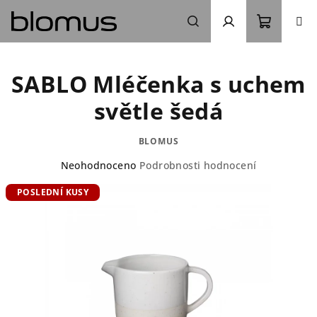
Přejít
na
obsah
Nákupn
Hledat
Přihlášení
SABLO Mléčenka s uchem
košík
světle šedá
BLOMUS
Průměrné
Neohodnoceno
Podrobnosti hodnocení
hodnocení
POSLEDNÍ KUSY
produktu
je
0,0
z
5
hvězdiček.