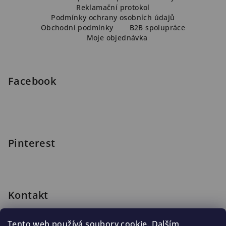
á
Reklamační protokol
p
Podmínky ochrany osobních údajů
a
Obchodní podmínky
B2B spolupráce
Moje objednávka
t
í
Facebook
Pinterest
Kontakt
shop
@
blomus.cz
Tento web používá soubory cookie. Dalším