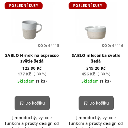
POSLEDNÍ KUSY
POSLEDNÍ KUSY
KÓD:
64115
KÓD:
64116
SABLO Hrnek na espresso
SABLO mléčenka světle
světle šedá
šedá
123,90 Kč
319,20 Kč
177 Kč
456 Kč
(–30 %)
(–30 %)
Skladem
(1 ks)
Skladem
(1 ks)
Do košíku
Do košíku
Jednoduchý, vysoce
Jednoduchý, vysoce
funkční a prostý design od
funkční a prostý design od