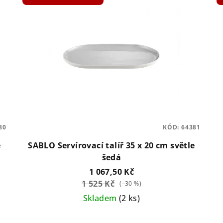
80
KÓD:
64381
e
SABLO Servírovací talíř 35 x 20 cm světle
šedá
1 067,50 Kč
1 525 Kč
(–30 %)
Skladem
(2 ks)