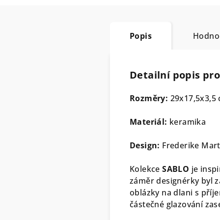
Popis
Hodno
Detailní popis pr
Rozměry:
29x17,5x3,5
Materiál:
keramika
Design:
Frederike Mar
Kolekce
SABLO
je insp
záměr designérky byl z
oblázky na dlani s př
částečné glazování zas