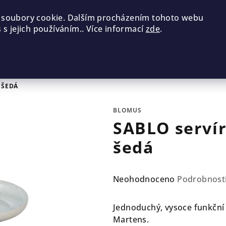
 soubory cookie. Dalším procházením tohoto webu
 s jejich používáním.. Více informací
zde
.
 ŠEDÁ
BLOMUS
SABLO servír
šedá
Průměrné
Neohodnoceno
Podrobnost
hodnocení
produktu
Jednoduchý, vysoce funkční 
je
Martens.