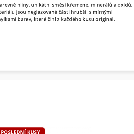
arevné hlíny, unikátní směsi křemene, minerálů a oxidů.
riálu jsou neglazované části hrubší, s mírnými
lkami barev, které činí z každého kusu originál.
POSLEDNÍ KUSY