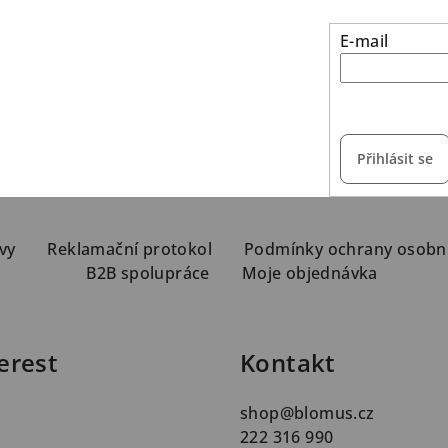
E-mail
vložením e-mailu s
Přihlásit se
vy
Reklamační protokol
Podmínky ochrany osobn
B2B spolupráce
Moje objednávka
erest
Kontakt
shop
@
blomus.cz
222 316 990