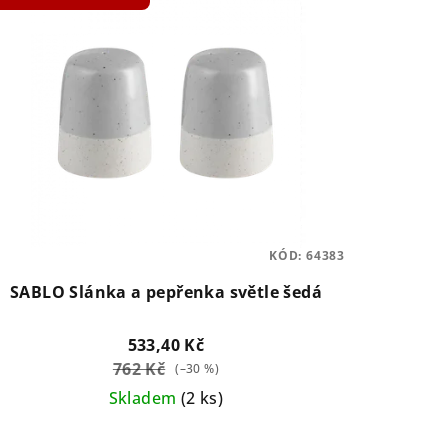
KÓD:
64383
SABLO Slánka a pepřenka světle šedá
533,40 Kč
762 Kč
(–30 %)
Skladem
(2 ks)