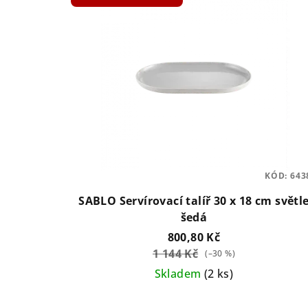
KÓD:
643
SABLO Servírovací talíř 30 x 18 cm světl
šedá
800,80 Kč
1 144 Kč
(–30 %)
Skladem
(2 ks)