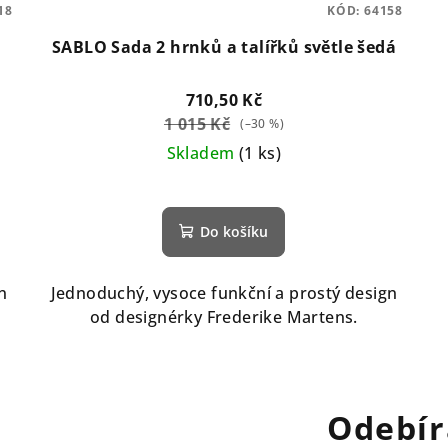
18
KÓD:
64158
SABLO Sada 2 hrnků a talířků světle šedá
710,50 Kč
1 015 Kč
(–30 %)
Skladem
(1 ks)
Do košíku
n
Jednoduchý, vysoce funkční a prostý design
od designérky Frederike Martens.
Odebír