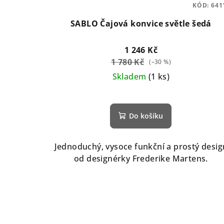
KÓD:
641
SABLO Čajová konvice světle šedá
1 246 Kč
1 780 Kč
(–30 %)
Skladem
(1 ks)
Do košíku
Jednoduchý, vysoce funkční a prostý desig
od designérky Frederike Martens.