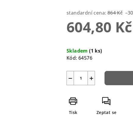
0,0
z
standardní cena:
864 Kč
–3
5
604,80 Kč
hvězdiček.
Měrná
cena:
Skladem
(1 ks)
Kód:
64576
−
+
Tisk
Zeptat se