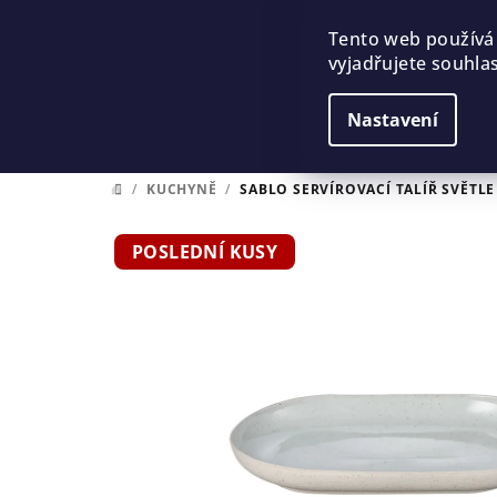
Přejít
na
Tento web používá
vyjadřujete souhlas
obsah
Nastavení
/
KUCHYNĚ
/
SABLO SERVÍROVACÍ TALÍŘ SVĚTLE
DOMŮ
POSLEDNÍ KUSY