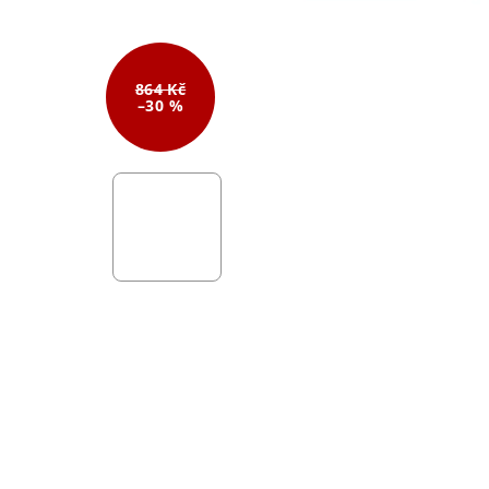
864 Kč
–30 %