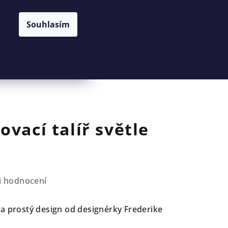
Souhlasím
Hledat
Přihlášení
Nákupní
košík
ovací talíř světle
i hodnocení
a prostý design od designérky Frederike