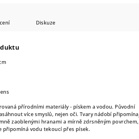
cení
Diskuze
oduktu
 cm
tens
irovaná přírodními materiály - pískem a vodou. Původní
asáhnout více smyslů, nejen oči. Tvary nádobí připomínaj
íjemně zaoblenými hranami a mírně zdrsněným povrchem,
e připomíná vodu tekoucí přes písek.