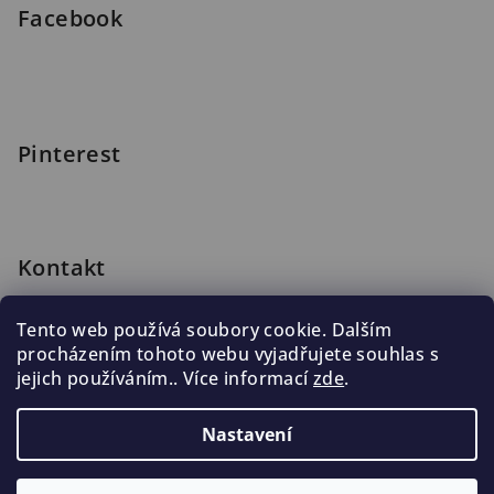
Facebook
Pinterest
Kontakt
shop
@
blomus.cz
Tento web používá soubory cookie. Dalším
222 316 990
procházením tohoto webu vyjadřujete souhlas s
776 019 998, 602 537 625
jejich používáním.. Více informací
zde
.
Nastavení
Copyright 2026
Blomus.cz
. Všechna práva vyhrazena.