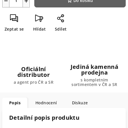
−
+
Do košíku
Zeptat se
Hlídat
Sdílet
Jediná kamenná
Oficiální
prodejna
distributor
s kompletním
a agent pro ČR a SR
sortimentem v ČR a SR
Popis
Hodnocení
Diskuze
Detailní popis produktu