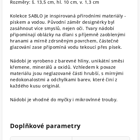
Rozměry: š. 13,5 cm, hl. 10 cm, v. 1,3 cm
Kolekce SABLO je inspirovaná přírodními materiály -
pískem a vodou. Původní záměr designérky byl
zasáhnout více smyslů, nejen oči. Tvary nádobí
připomínají oblázky na dlani s příjemně zaoblenými
hranami a mírně zdrsněným povrchem, částečné
glazování zase připomíná vodu tekoucí přes písek.
Nádobí
je vyrobeno z barevné hlíny, unikátní směsi
křemene, minerálů a oxidů. Vzhledem k povaze
materiálu jsou neglazované části hrubší, s mírnými
nedokonalostmi a odchylkami barev, které činí z
každého kusu originál.
Nádobí je vhodné do myčky i mikrovlnné trouby.
Doplňkové parametry