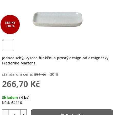
381 Kč
–30 %
Jednoduchý, vysoce funkční a prostý design od designérky
Frederike Martens.
standardní cena:
381 Kč
–30 %
266,70 Kč
Měrná
Skladem
(4 ks)
cena:
Kód:
64110