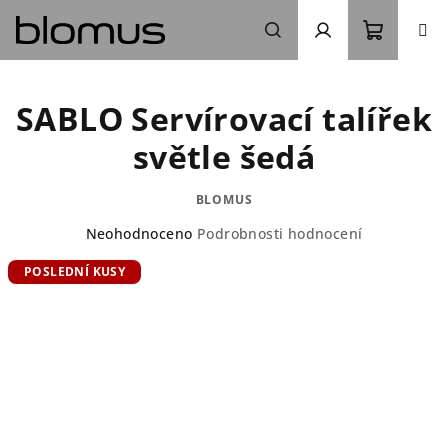
Přejít
na
obsah
Nákupn
Hledat
Přihlášení
SABLO Servírovací talířek
košík
světle šedá
BLOMUS
Průměrné
Neohodnoceno
Podrobnosti hodnocení
hodnocení
POSLEDNÍ KUSY
produktu
je
0,0
z
5
hvězdiček.