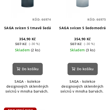
KÓD:
66974
KÓD:
66975
SAGA svícen S tmavě šedá
SAGA svícen S šedomodrá
354,90 Kč
354,90 Kč
507 Kč
507 Kč
(–30 %)
(–30 %)
Skladem
(2 ks)
Skladem
(3 ks)
Do košíku
Do košíku
SAGA - kolekce
SAGA - kolekce
designových skleněných
designových skleněných
svícnů v mnoha barvách.
svícnů v mnoha barvách.