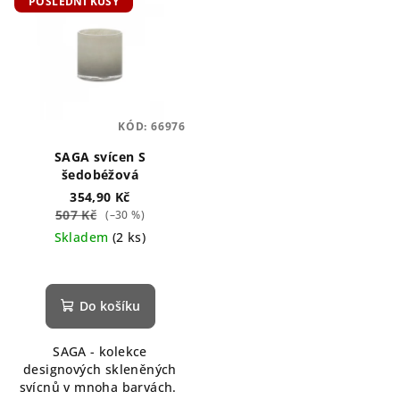
POSLEDNÍ KUSY
KÓD:
66976
SAGA svícen S
šedobéžová
354,90 Kč
507 Kč
(–30 %)
Skladem
(2 ks)
Do košíku
SAGA - kolekce
designových skleněných
svícnů v mnoha barvách.