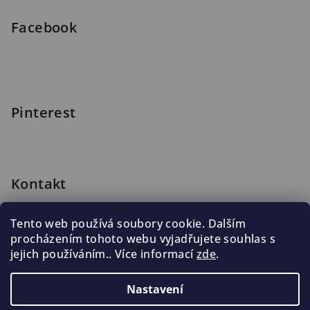
Facebook
Pinterest
Kontakt
shop
@
blomus.cz
Tento web používá soubory cookie. Dalším
222 316 990
procházením tohoto webu vyjadřujete souhlas s
776 019 998, 602 537 625
jejich používáním.. Více informací
zde
.
Nastavení