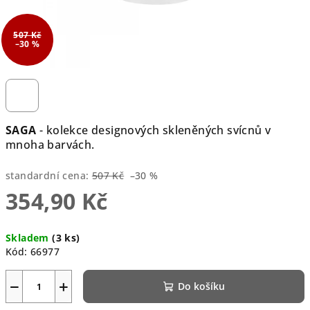
507 Kč
–30 %
SAGA
- kolekce designových skleněných svícnů v
mnoha barvách.
standardní cena:
507 Kč
–30 %
354,90 Kč
Měrná
Skladem
(3 ks)
cena:
Kód:
66977
−
+
Do košíku