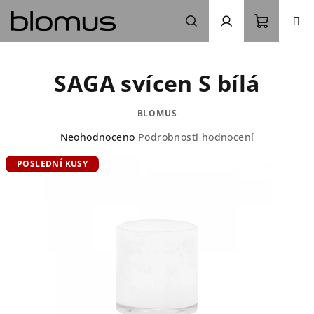
Přejít
na
obsah
Nákupn
Hledat
Přihlášení
SAGA svícen S bílá
košík
BLOMUS
Průměrné
Neohodnoceno
Podrobnosti hodnocení
hodnocení
POSLEDNÍ KUSY
produktu
je
0,0
z
5
hvězdiček.