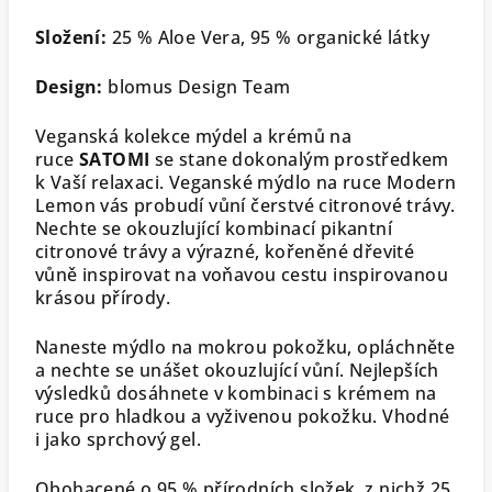
Složení:
25 % Aloe Vera, 95 % organické látky
Design:
blomus Design Team
Veganská kolekce mýdel a krémů na
ruce
SATOMI
se stane dokonalým prostředkem
k Vaší relaxaci. Veganské mýdlo na ruce Modern
Lemon vás probudí vůní čerstvé citronové trávy.
Nechte se okouzlující kombinací pikantní
citronové trávy a výrazné, kořeněné dřevité
vůně inspirovat na voňavou cestu inspirovanou
krásou přírody.
Naneste mýdlo na mokrou pokožku, opláchněte
a nechte se unášet okouzlující vůní. Nejlepších
výsledků dosáhnete v kombinaci s krémem na
ruce pro hladkou a vyživenou pokožku. Vhodné
i jako sprchový gel.
Obohacené o 95 % přírodních složek, z nichž 25