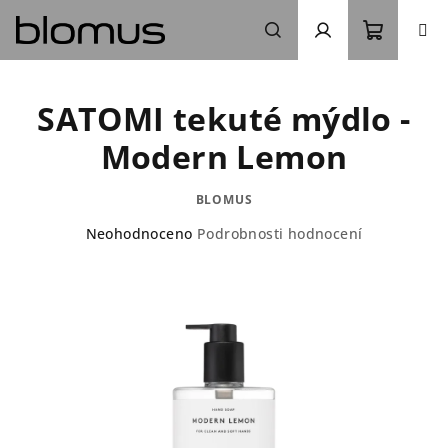
Přejít
na
obsah
Nákupn
Hledat
Přihlášení
SATOMI tekuté mýdlo -
košík
Modern Lemon
BLOMUS
Průměrné
Neohodnoceno
Podrobnosti hodnocení
hodnocení
produktu
je
0,0
z
5
hvězdiček.