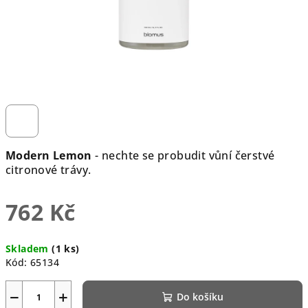
Modern Lemon
- nechte se probudit vůní čerstvé
citronové trávy.
762 Kč
Měrná
Skladem
(1 ks)
cena:
Kód:
65134
−
+
Do košíku