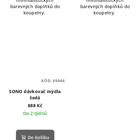
minimalistických
minimalistických
5
barevných doplňků do
barevných doplňků do
hvězdiček.
koupelny.
koupelny.
KÓD:
69046
SONO dávkovač mýdla
šedá
888 Kč
Do 2 týdnů
Do košíku