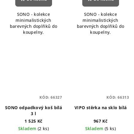
SONO - kolekce
SONO - kolekce
minimalistických
minimalistických
barevných doplňků do
barevných doplňků do
koupelny.
koupelny.
KÓD:
66327
KÓD:
66313
SONO odpadkový koš bílá
VIPO stěrka na sklo bílá
3 l
1 525 Kč
967 Kč
Skladem
(2 ks)
Skladem
(5 ks)