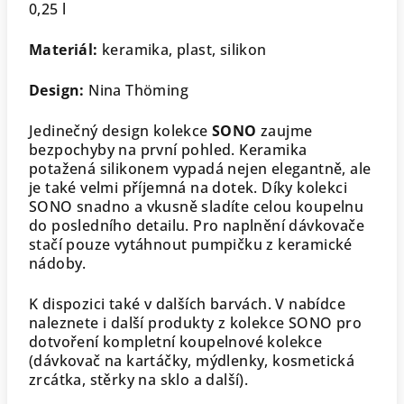
0,25 l
Materiál:
keramika, plast, silikon
Design:
Nina Thöming
Jedinečný design kolekce
SONO
zaujme
bezpochyby na první pohled. Keramika
potažená silikonem vypadá nejen elegantně, ale
je také velmi příjemná na dotek. Díky kolekci
SONO snadno a vkusně sladíte celou koupelnu
do posledního detailu. Pro naplnění dávkovače
stačí pouze vytáhnout pumpičku z keramické
nádoby.
K dispozici také v dalších barvách. V nabídce
naleznete i další produkty z kolekce SONO pro
dotvoření kompletní koupelnové kolekce
(dávkovač na kartáčky, mýdlenky, kosmetická
zrcátka, stěrky na sklo a další).