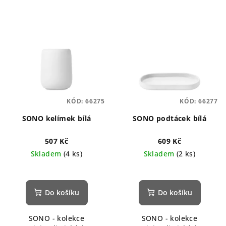
KÓD:
66275
KÓD:
66277
SONO kelímek bílá
SONO podtácek bílá
507 Kč
609 Kč
Skladem
(4 ks)
Skladem
(2 ks)
Průměrné
hodnocení
produktu
Do košíku
Do košíku
je
5,0
SONO - kolekce
SONO - kolekce
z