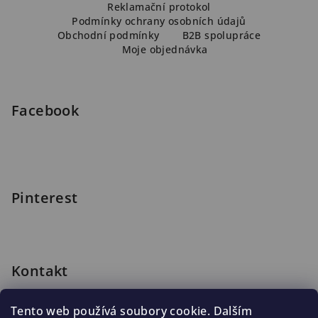
Reklamační protokol
p
Podmínky ochrany osobních údajů
a
Obchodní podmínky
B2B spolupráce
Moje objednávka
t
í
Facebook
Pinterest
Kontakt
shop
@
blomus.cz
Tento web používá soubory cookie. Dalším
222 316 990