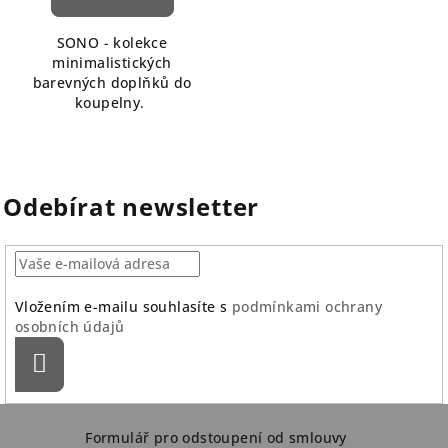
SONO - kolekce
minimalistických
barevných doplňků do
koupelny.
Odebírat newsletter
Vložením e-mailu souhlasíte s
podmínkami ochrany
osobních údajů
Přihlásit
se
Z
á
Formulář pro odstoupení od smlouvy