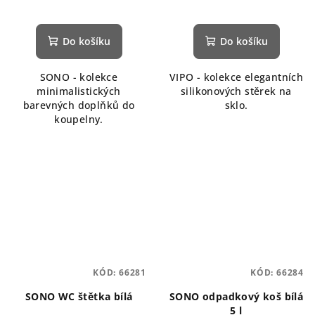
Do košíku
Do košíku
SONO - kolekce
VIPO - kolekce elegantních
minimalistických
silikonových stěrek na
barevných doplňků do
sklo.
koupelny.
KÓD:
66281
KÓD:
66284
SONO WC štětka bílá
SONO odpadkový koš bílá
5 l