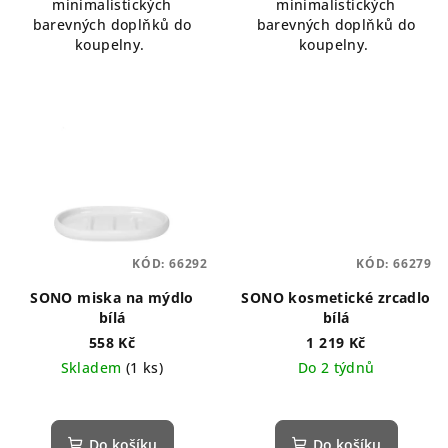
minimalistických
minimalistických
5
barevných doplňků do
barevných doplňků do
hvězdiček.
koupelny.
koupelny.
KÓD:
66292
KÓD:
66279
SONO miska na mýdlo
SONO kosmetické zrcadlo
bílá
bílá
558 Kč
1 219 Kč
Skladem
(1 ks)
Do 2 týdnů
Do košíku
Do košíku