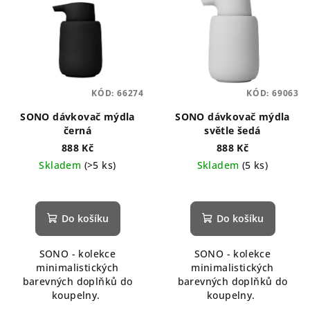
KÓD:
66274
KÓD:
69063
SONO dávkovač mýdla
SONO dávkovač mýdla
černá
světle šedá
888 Kč
888 Kč
Skladem
(>5 ks)
Skladem
(5 ks)
Průměrné
hodnocení
produktu
Do košíku
Do košíku
je
5,0
SONO - kolekce
SONO - kolekce
z
minimalistických
minimalistických
5
barevných doplňků do
barevných doplňků do
hvězdiček.
koupelny.
koupelny.