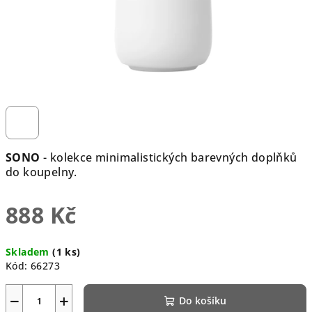
SONO
- kolekce minimalistických barevných doplňků
do koupelny.
888 Kč
Měrná
Skladem
(1 ks)
cena:
Kód:
66273
−
+
Do košíku