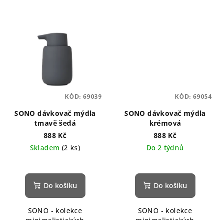
KÓD:
69039
KÓD:
69054
SONO dávkovač mýdla
SONO dávkovač mýdla
tmavě šedá
krémová
888 Kč
888 Kč
Skladem
(2 ks)
Do 2 týdnů
Průměrné
hodnocení
produktu
Do košíku
Do košíku
je
4,9
SONO - kolekce
SONO - kolekce
z