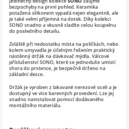
Jedinečný design kolekce
SONO
zaujme
bezpochyby na první pohled. Keramika
potažená silikonem vypadá nejen elegantně, ale
je také velmi příjemná na dotek. Díky kolekci
SONO snadno a vkusně sladíte celou koupelnu
do posledního detailu.
Zvláště při nedostatku místa na poličkách, nebo
kolem umyvadla je účelným řešením praktický
nástěnný držák na dávkovač mýdla.
Válcové
příslušenství SONO, které se jednoduše umístí
shora do prstence, je bezpečně drženo na
základní desce.
Držák je vyroben z lakované nerezové oceli a je
dostupný ve více barevných provedení. Lze jej
snadno nainstalovat pomocí dodávaného
montážního materiálu.