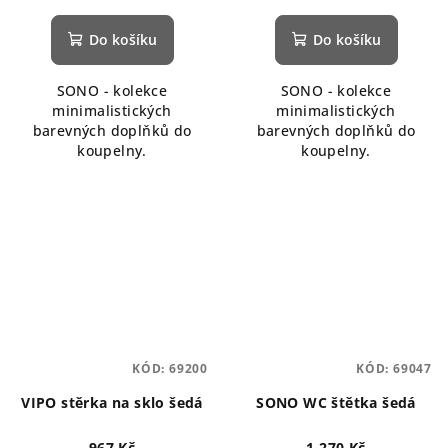
Do košíku
Do košíku
SONO - kolekce
SONO - kolekce
minimalistických
minimalistických
barevných doplňků do
barevných doplňků do
koupelny.
koupelny.
KÓD:
69200
KÓD:
69047
VIPO stěrka na sklo šedá
SONO WC štětka šedá
967 Kč
1 270 Kč