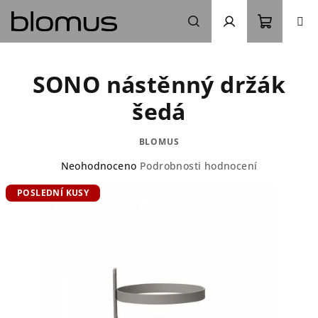
Přejít
na
obsah
Nákupn
Hledat
Přihlášení
SONO nástěnný držák
košík
šedá
BLOMUS
Průměrné
Neohodnoceno
Podrobnosti hodnocení
hodnocení
POSLEDNÍ KUSY
produktu
je
0,0
z
5
hvězdiček.