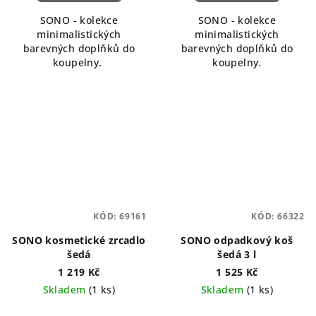
SONO - kolekce
SONO - kolekce
minimalistických
minimalistických
barevných doplňků do
barevných doplňků do
koupelny.
koupelny.
KÓD:
69161
KÓD:
66322
SONO kosmetické zrcadlo
SONO odpadkový koš
šedá
šedá 3 l
1 219 Kč
1 525 Kč
Skladem
(1 ks)
Skladem
(1 ks)