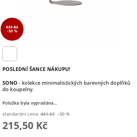
431 Kč
–50 %
POSLEDNÍ ŠANCE NÁKUPU!
SONO
- kolekce minimalistických barevných doplňků
do koupelny.
Položka byla vyprodána…
standardní cena:
431 Kč
–50 %
215,50 Kč
Měrná