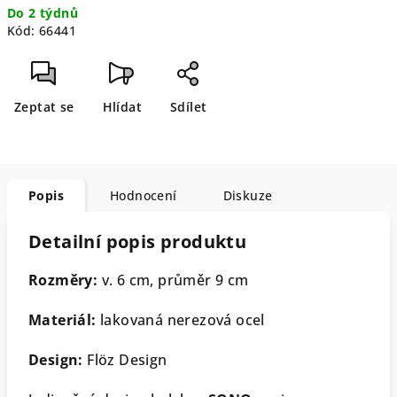
Do 2 týdnů
cena:
Kód:
66441
Zeptat se
Hlídat
Sdílet
Popis
Hodnocení
Diskuze
Detailní popis produktu
Rozměry:
v. 6 cm, průměr 9 cm
Materiál:
lakovaná nerezová ocel
Design:
Flöz Design