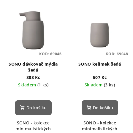
KÓD:
69046
KÓD:
69048
SONO dávkovač mýdla
SONO kelímek šedá
šedá
888 Kč
507 Kč
Skladem
(1 ks)
Skladem
(3 ks)
Do košíku
Do košíku
SONO - kolekce
SONO - kolekce
minimalistických
minimalistických