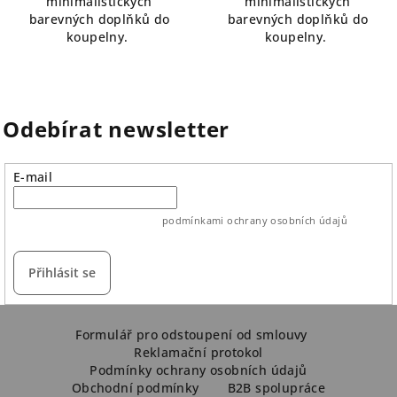
minimalistických
minimalistických
barevných doplňků do
barevných doplňků do
koupelny.
koupelny.
Odebírat newsletter
E-mail
vložením e-mailu souhlasíte s
podmínkami ochrany osobních údajů
Přihlásit se
Z
á
Formulář pro odstoupení od smlouvy
Reklamační protokol
p
Podmínky ochrany osobních údajů
a
Obchodní podmínky
B2B spolupráce