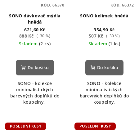
KÓD:
66370
KÓD:
66372
SONO dávkovač mýdla
SONO kelímek hnědá
hnědá
621,60 Kč
354,90 Kč
888 Kč
507 Kč
(–30 %)
(–30 %)
Skladem
(2 ks)
Skladem
(1 ks)
Do košíku
Do košíku
SONO - kolekce
SONO - kolekce
minimalistických
minimalistických
barevných doplňků do
barevných doplňků do
koupelny.
koupelny.
POSLEDNÍ KUSY
POSLEDNÍ KUSY