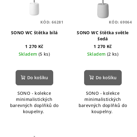
KÓD:
66281
KÓD:
69064
SONO WC štětka bílá
SONO WC štětka světle
šedá
1 270 Kč
1 270 Kč
Skladem
(5 ks)
Skladem
(2 ks)
Do košíku
Do košíku
SONO - kolekce
SONO - kolekce
minimalistických
minimalistických
barevných doplňků do
barevných doplňků do
koupelny.
koupelny.