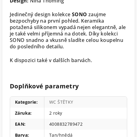
Design:
Nina Thöming
Jedinečný design kolekce
SONO
zaujme
bezpochyby na první pohled. Keramika
potažená silikonem vypadá nejen elegantně, ale
je také velmi příjemná na dotek. Díky kolekci
SONO snadno a vkusně sladíte celou koupelnu
do posledního detailu.
K dispozici také v dalších barvách.
Doplňkové parametry
Kategorie
:
WC ŠTĚTKY
Záruka
:
2 roky
EAN
:
4008832789472
Barva
:
Tan/hnědá