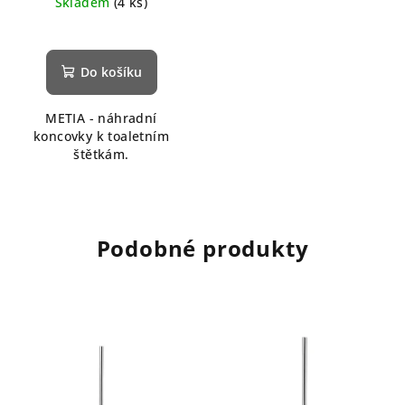
Skladem
(4 ks)
Do košíku
METIA - náhradní
koncovky k toaletním
štětkám.
Podobné produkty