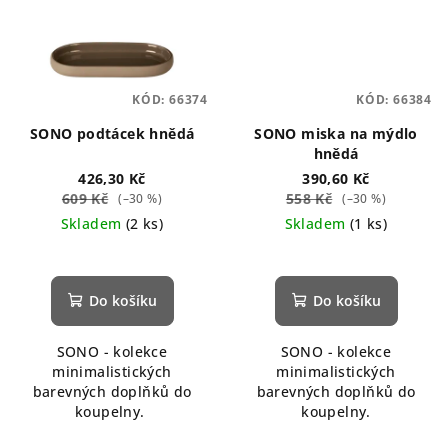
KÓD:
66374
KÓD:
66384
SONO podtácek hnědá
SONO miska na mýdlo
hnědá
426,30 Kč
390,60 Kč
609 Kč
558 Kč
(–30 %)
(–30 %)
Skladem
(2 ks)
Skladem
(1 ks)
Do košíku
Do košíku
SONO - kolekce
SONO - kolekce
minimalistických
minimalistických
barevných doplňků do
barevných doplňků do
koupelny.
koupelny.