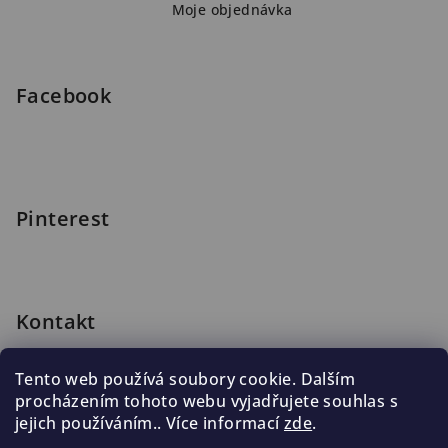
Moje objednávka
t
í
Facebook
Pinterest
Kontakt
shop
@
blomus.cz
Tento web používá soubory cookie. Dalším
222 316 990
procházením tohoto webu vyjadřujete souhlas s
776 019 998, 602 537 625
jejich používáním.. Více informací
zde
.