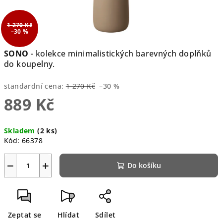
1 270 Kč
–30 %
SONO
- kolekce minimalistických barevných doplňků
do koupelny.
standardní cena:
1 270 Kč
–30 %
889 Kč
Měrná
Skladem
(2 ks)
cena:
Kód:
66378
−
+
Do košíku
Zeptat se
Hlídat
Sdílet