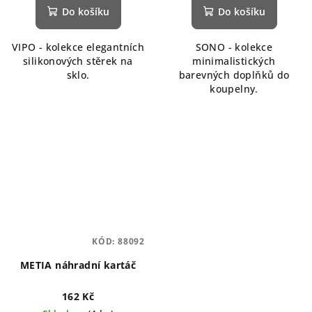
Do košíku
Do košíku
VIPO - kolekce elegantních
SONO - kolekce
silikonových stěrek na
minimalistických
sklo.
barevných doplňků do
koupelny.
KÓD:
88092
METIA náhradní kartáč
162 Kč