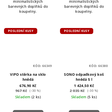
minimalistických
minimalistických
barevných doplňků do
barevných doplňků do
koupelny.
koupelny.
POSLEDNÍ KUSY
POSLEDNÍ KUSY
KÓD:
66349
KÓD:
66380
VIPO stěrka na sklo
SONO odpadkový koš
hnědá
hnědá 5 l
676,90 Kč
1 424,50 Kč
967 Kč
2 035 Kč
(–30 %)
(–30 %)
Skladem
(2 ks)
Skladem
(5 ks)