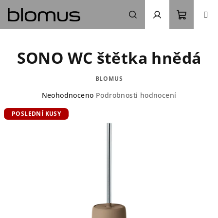
Přejít
na
obsah
Nákupn
Hledat
Přihlášení
SONO WC štětka hnědá
košík
BLOMUS
Průměrné
Neohodnoceno
Podrobnosti hodnocení
hodnocení
POSLEDNÍ KUSY
produktu
je
0,0
z
5
hvězdiček.