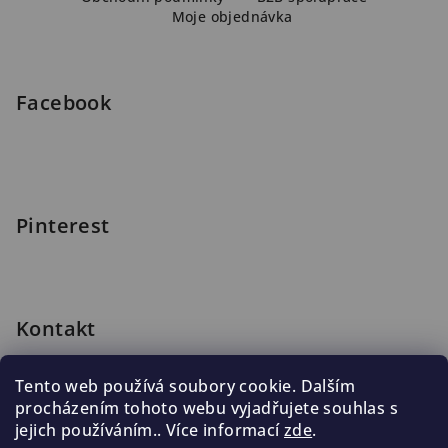
Moje objednávka
t
í
Facebook
Pinterest
Kontakt
shop
@
blomus.cz
Tento web používá soubory cookie. Dalším
222 316 990
procházením tohoto webu vyjadřujete souhlas s
776 019 998, 602 537 625
jejich používáním.. Více informací
zde
.