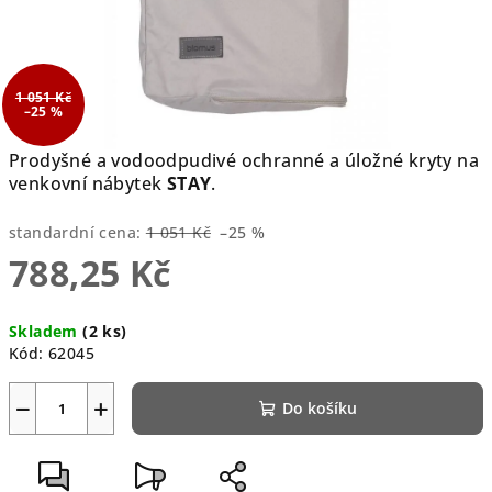
1 051 Kč
–25 %
Prodyšné a vodoodpudivé ochranné a úložné kryty na
venkovní nábytek
STAY
.
standardní cena:
1 051 Kč
–25 %
788,25 Kč
Měrná
Skladem
(2 ks)
cena:
Kód:
62045
−
+
Do košíku