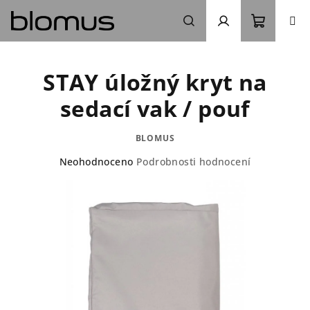
Přejít
na
obsah
Nákupn
Hledat
Přihlášení
STAY úložný kryt na
košík
sedací vak / pouf
BLOMUS
Průměrné
Neohodnoceno
Podrobnosti hodnocení
hodnocení
produktu
je
0,0
z
5
hvězdiček.