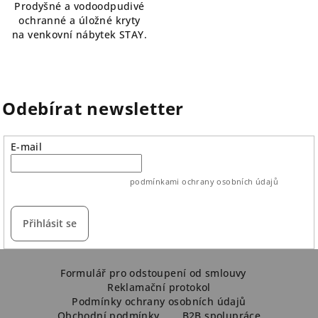
Prodyšné a vodoodpudivé
ochranné a úložné kryty
na venkovní nábytek STAY.
Odebírat newsletter
E-mail
vložením e-mailu souhlasíte s
podmínkami ochrany osobních údajů
Přihlásit se
Z
á
Formulář pro odstoupení od smlouvy
Reklamační protokol
p
Podmínky ochrany osobních údajů
a
Obchodní podmínky
B2B spolupráce