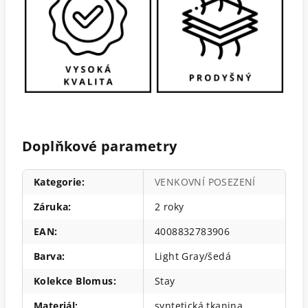
Doplňkové parametry
Kategorie
:
VENKOVNÍ POSEZENÍ
Záruka
:
2 roky
EAN
:
4008832783906
Barva
:
Light Gray/šedá
Kolekce Blomus
:
Stay
Materiál
:
syntetická tkanina