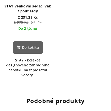
STAY venkovní sedací vak
/ pouf šedý
2 231,25 Kč
2 975 Kč
(–25 %)
Do 2 týdnů
Do košíku
STAY - kolekce
designového zahradního
nábytku na teplé letní
večery.
Podobné produkty