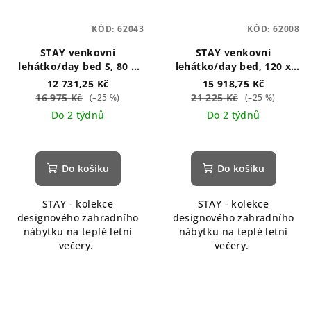
KÓD:
62043
KÓD:
62008
STAY venkovní
STAY venkovní
lehátko/day bed S, 80 x
lehátko/day bed, 120 x
190 cm šedé
190 cm šedé
12 731,25 Kč
15 918,75 Kč
16 975 Kč
21 225 Kč
(–25 %)
(–25 %)
Do 2 týdnů
Do 2 týdnů
Průměrné
hodnocení
produktu
Do košíku
Do košíku
je
5,0
STAY - kolekce
STAY - kolekce
z
designového zahradního
designového zahradního
5
nábytku na teplé letní
nábytku na teplé letní
hvězdiček.
večery.
večery.