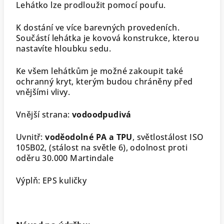
Lehátko lze prodloužit pomocí poufu.
K dostání ve více barevných provedeních.
Součástí lehátka je kovová konstrukce, kterou
nastavíte hloubku sedu.
Ke všem lehátkům je možné zakoupit také
ochranný kryt, kterým budou chráněny před
vnějšími vlivy.
Vnější strana:
vodoodpudivá
Uvnitř:
voděodolné PA a TPU
, světlostálost ISO
105B02, (stálost na světle 6), odolnost proti
oděru 30.000 Martindale
Výplň: EPS kuličky