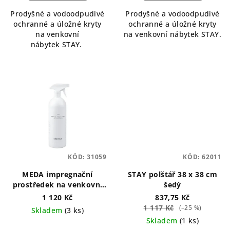
Prodyšné a vodoodpudivé
Prodyšné a vodoodpudivé
ochranné a úložné kryty
ochranné a úložné kryty
na venkovní
na venkovní nábytek STAY.
nábytek STAY.
KÓD:
31059
KÓD:
62011
MEDA impregnační
STAY polštář 38 x 38 cm
prostředek na venkovní
šedý
textil
1 120 Kč
837,75 Kč
1 117 Kč
(–25 %)
Skladem
(3 ks)
Skladem
(1 ks)