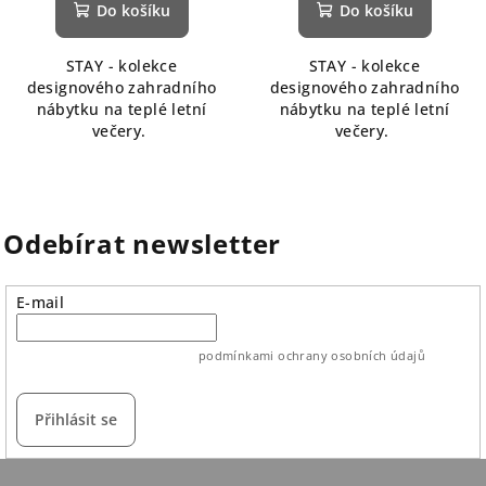
produktu
Do košíku
Do košíku
je
5,0
STAY - kolekce
STAY - kolekce
z
designového zahradního
designového zahradního
5
nábytku na teplé letní
nábytku na teplé letní
hvězdiček.
večery.
večery.
Odebírat newsletter
E-mail
vložením e-mailu souhlasíte s
podmínkami ochrany osobních údajů
Přihlásit se
Z