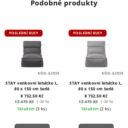
Podobné produkty
POSLEDNÍ KUSY
POSLEDNÍ KUSY
KÓD:
62039
KÓD:
62038
STAY venkovní lehátko L,
STAY venkovní lehátko L,
80 x 150 cm šedé
80 x 150 cm šedé
8 732,50 Kč
8 732,50 Kč
12 475 Kč
12 475 Kč
(–30 %)
(–30 %)
Skladem
(3 ks)
Skladem
(2 ks)
Průměrné
hodnocení