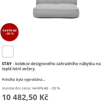
14 975 Kč
–30 %
STAY
- kolekce designového zahradního nábytku na
teplé letní večery.
Položka byla vyprodána…
standardní cena:
14 975 Kč
–30 %
10 482,50 Kč
Měrná