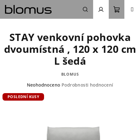
Přejít
na
obsah
Nákupn
Hledat
Přihlášení
STAY venkovní pohovka
košík
dvoumístná , 120 x 120 cm
L šedá
BLOMUS
Průměrné
Neohodnoceno
Podrobnosti hodnocení
hodnocení
POSLEDNÍ KUSY
produktu
je
0,0
z
5
hvězdiček.