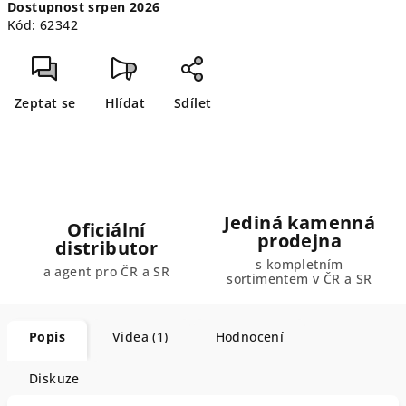
Dostupnost srpen 2026
cena:
Kód:
62342
Zeptat se
Hlídat
Sdílet
Jediná kamenná
Oficiální
prodejna
distributor
s kompletním
a agent pro ČR a SR
sortimentem v ČR a SR
Popis
Videa (1)
Hodnocení
Diskuze