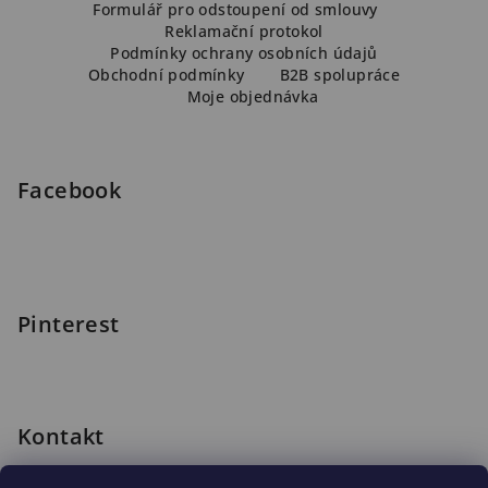
á
Formulář pro odstoupení od smlouvy
Reklamační protokol
p
Podmínky ochrany osobních údajů
a
Obchodní podmínky
B2B spolupráce
Moje objednávka
t
í
Facebook
Pinterest
Kontakt
shop
@
blomus.cz