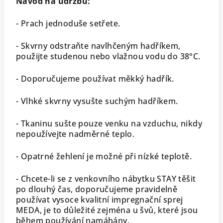
Návod na údržbu:
- Prach jednoduše setřete.
- Skvrny odstraňte navlhčeným hadříkem,
použijte studenou nebo vlažnou vodu do 38°C.
- Doporučujeme používat měkký hadřík.
- Vlhké skvrny vysušte suchým hadříkem.
- Tkaninu sušte pouze venku na vzduchu, nikdy
nepoužívejte nadměrné teplo.
- Opatrné žehlení je možné při nízké teplotě.
- Chcete-li se z venkovního nábytku STAY těšit
po dlouhý čas, doporučujeme pravidelně
používat vysoce kvalitní impregnační sprej
MEDA, je to důležité zejména u švů, které jsou
během používání namáhány.