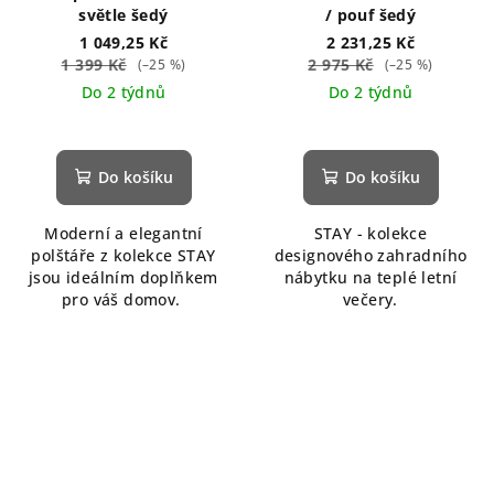
světle šedý
/ pouf šedý
1 049,25 Kč
2 231,25 Kč
1 399 Kč
2 975 Kč
(–25 %)
(–25 %)
Do 2 týdnů
Do 2 týdnů
Do košíku
Do košíku
Moderní a elegantní
STAY - kolekce
polštáře z kolekce STAY
designového zahradního
jsou ideálním doplňkem
nábytku na teplé letní
pro váš domov.
večery.