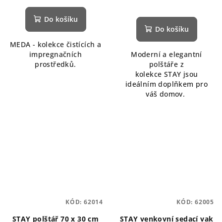
Do košíku
Do košíku
MEDA - kolekce čistících a
impregnačních
Moderní a elegantní
prostředků.
polštáře z
kolekce STAY jsou
ideálním doplňkem pro
váš domov.
KÓD:
62014
KÓD:
62005
STAY polštář 70 x 30 cm
STAY venkovní sedací vak