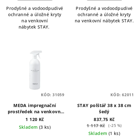
Prodyšné a vodoodpudivé
Prodyšné a vodoodpudivé
ochranné a úložné kryty
ochranné a úložné kryty
na venkovní
na venkovní nábytek STAY.
nábytek STAY.
KÓD:
31059
KÓD:
62011
MEDA impregnační
STAY polštář 38 x 38 cm
prostředek na venkovní
šedý
textil
1 120 Kč
837,75 Kč
1 117 Kč
(–25 %)
Skladem
(3 ks)
Skladem
(1 ks)