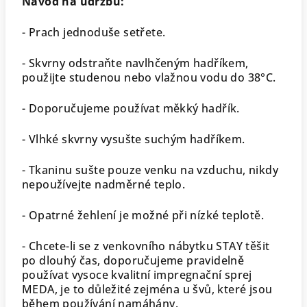
Návod na údržbu:
- Prach jednoduše setřete.
- Skvrny odstraňte navlhčeným hadříkem,
použijte studenou nebo vlažnou vodu do 38°C.
- Doporučujeme používat měkký hadřík.
- Vlhké skvrny vysušte suchým hadříkem.
- Tkaninu sušte pouze venku na vzduchu, nikdy
nepoužívejte nadměrné teplo.
- Opatrné žehlení je možné při nízké teplotě.
- Chcete-li se z venkovního nábytku STAY těšit
po dlouhý čas, doporučujeme pravidelně
používat vysoce kvalitní impregnační sprej
MEDA, je to důležité zejména u švů, které jsou
během používání namáhány.