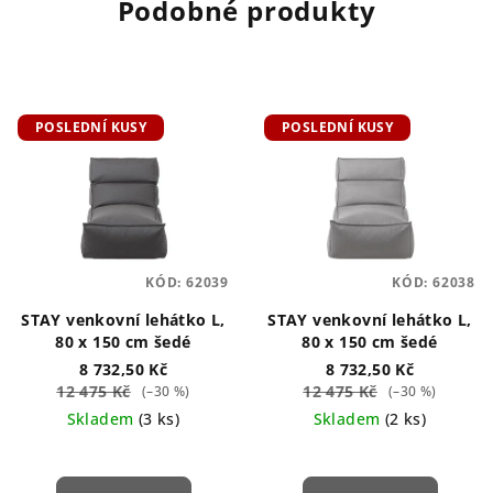
Podobné produkty
POSLEDNÍ KUSY
POSLEDNÍ KUSY
KÓD:
62039
KÓD:
62038
STAY venkovní lehátko L,
STAY venkovní lehátko L,
80 x 150 cm šedé
80 x 150 cm šedé
8 732,50 Kč
8 732,50 Kč
12 475 Kč
12 475 Kč
(–30 %)
(–30 %)
Skladem
(3 ks)
Skladem
(2 ks)
Průměrné
hodnocení