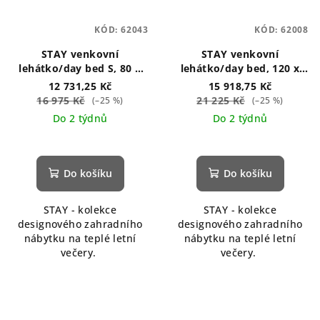
KÓD:
62043
KÓD:
62008
STAY venkovní
STAY venkovní
lehátko/day bed S, 80 x
lehátko/day bed, 120 x
190 cm šedé
190 cm šedé
12 731,25 Kč
15 918,75 Kč
16 975 Kč
21 225 Kč
(–25 %)
(–25 %)
Do 2 týdnů
Do 2 týdnů
Průměrné
hodnocení
produktu
Do košíku
Do košíku
je
5,0
STAY - kolekce
STAY - kolekce
z
designového zahradního
designového zahradního
5
nábytku na teplé letní
nábytku na teplé letní
hvězdiček.
večery.
večery.