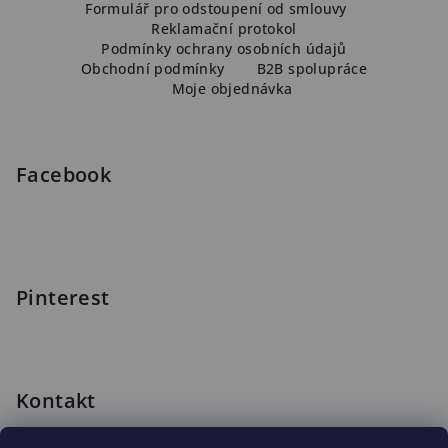
á
Formulář pro odstoupení od smlouvy
Reklamační protokol
p
Podmínky ochrany osobních údajů
a
Obchodní podmínky
B2B spolupráce
Moje objednávka
t
í
Facebook
Pinterest
Kontakt
shop
@
blomus.cz