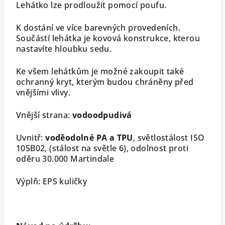
Lehátko lze prodloužit pomocí poufu.
K dostání ve více barevných provedeních.
Součástí lehátka je kovová konstrukce, kterou
nastavíte hloubku sedu.
Ke všem lehátkům je možné zakoupit také
ochranný kryt, kterým budou chráněny před
vnějšími vlivy.
Vnější strana:
vodoodpudivá
Uvnitř:
voděodolné PA a TPU
, světlostálost ISO
105B02, (stálost na světle 6), odolnost proti
oděru 30.000 Martindale
Výplň: EPS kuličky