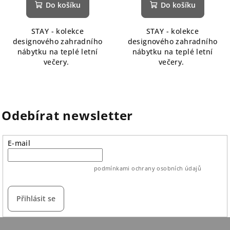
produktu
Do košíku
Do košíku
je
5,0
STAY - kolekce
STAY - kolekce
z
designového zahradního
designového zahradního
5
nábytku na teplé letní
nábytku na teplé letní
hvězdiček.
večery.
večery.
Odebírat newsletter
E-mail
vložením e-mailu souhlasíte s
podmínkami ochrany osobních údajů
Přihlásit se
Z