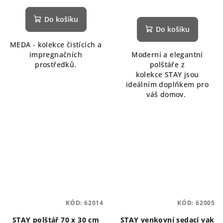
Do košíku
Do košíku
MEDA - kolekce čistících a
impregnačních
Moderní a elegantní
prostředků.
polštáře z
kolekce STAY jsou
ideálním doplňkem pro
váš domov.
KÓD:
62014
KÓD:
62005
STAY polštář 70 x 30 cm
STAY venkovní sedací vak