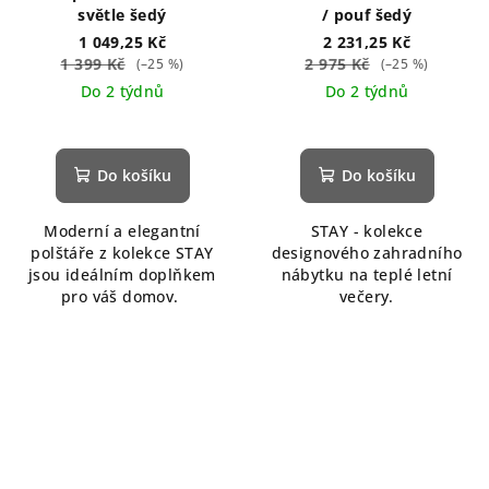
světle šedý
/ pouf šedý
1 049,25 Kč
2 231,25 Kč
1 399 Kč
2 975 Kč
(–25 %)
(–25 %)
Do 2 týdnů
Do 2 týdnů
Do košíku
Do košíku
Moderní a elegantní
STAY - kolekce
polštáře z kolekce STAY
designového zahradního
jsou ideálním doplňkem
nábytku na teplé letní
pro váš domov.
večery.