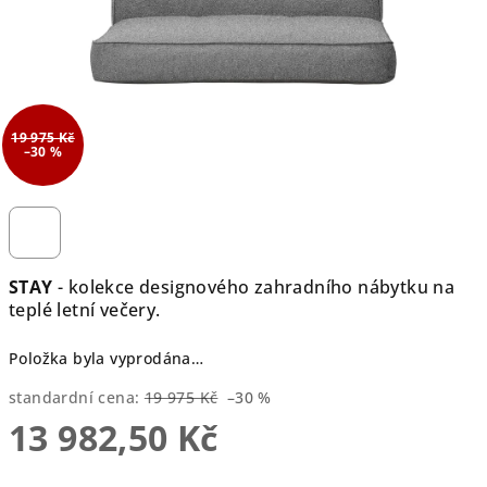
19 975 Kč
–30 %
STAY
- kolekce designového zahradního nábytku na
teplé letní večery.
Položka byla vyprodána…
standardní cena:
19 975 Kč
–30 %
13 982,50 Kč
Měrná