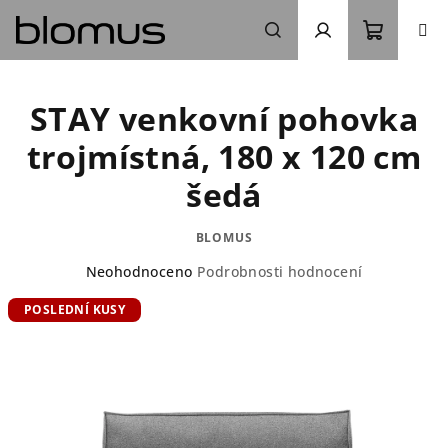
Přejít
na
obsah
Nákupn
Hledat
Přihlášení
STAY venkovní pohovka
košík
trojmístná, 180 x 120 cm
šedá
BLOMUS
Průměrné
Neohodnoceno
Podrobnosti hodnocení
hodnocení
POSLEDNÍ KUSY
produktu
je
0,0
z
5
hvězdiček.