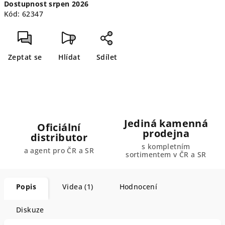
Dostupnost srpen 2026
cena:
Kód:
62347
Zeptat se
Hlídat
Sdílet
Jediná kamenná
Oficiální
prodejna
distributor
s kompletním
a agent pro ČR a SR
sortimentem v ČR a SR
Popis
Videa (1)
Hodnocení
Diskuze