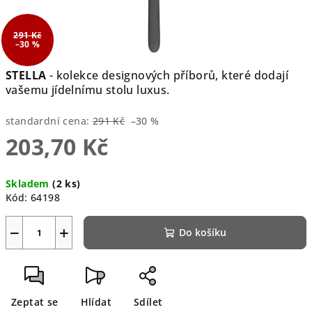
291 Kč
–30 %
STELLA
- kolekce designových příborů, které dodají
vašemu jídelnímu stolu luxus.
standardní cena:
291 Kč
–30 %
203,70 Kč
Měrná
Skladem
(2 ks)
cena:
Kód:
64198
−
+
Do košíku
Zeptat se
Hlídat
Sdílet