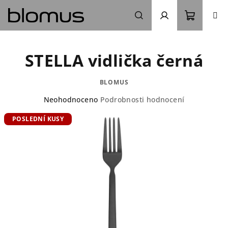
Přejít
na
obsah
Nákupn
Hledat
Přihlášení
STELLA vidlička černá
košík
BLOMUS
Průměrné
Neohodnoceno
Podrobnosti hodnocení
hodnocení
POSLEDNÍ KUSY
produktu
je
0,0
z
5
hvězdiček.