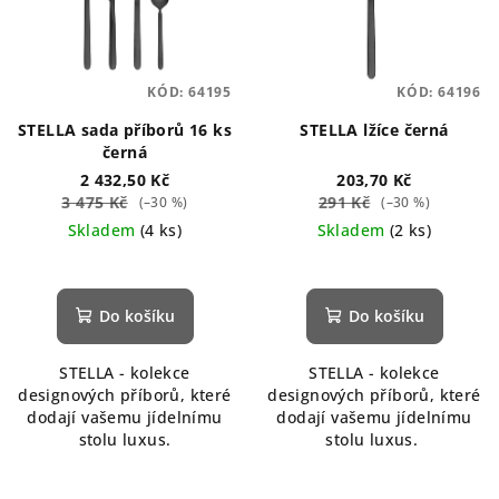
KÓD:
64195
KÓD:
64196
STELLA sada příborů 16 ks
STELLA lžíce černá
černá
2 432,50 Kč
203,70 Kč
3 475 Kč
291 Kč
(–30 %)
(–30 %)
Skladem
(4 ks)
Skladem
(2 ks)
Do košíku
Do košíku
STELLA - kolekce
STELLA - kolekce
designových příborů, které
designových příborů, které
dodají vašemu jídelnímu
dodají vašemu jídelnímu
stolu luxus.
stolu luxus.