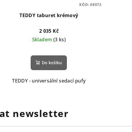
KÓD:
68072
TEDDY taburet krémový
2 035 Kč
Skladem
(3 ks)
Do košíku
TEDDY - universální sedací pufy
at newsletter