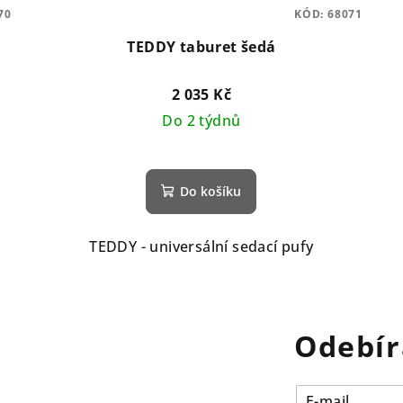
70
KÓD:
68071
TEDDY taburet šedá
2 035 Kč
Do 2 týdnů
Do košíku
TEDDY - universální sedací pufy
Odebír
E-mail