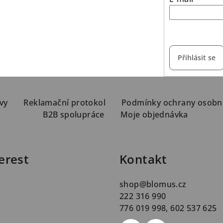
vložením e-mailu s
Přihlásit se
vy
Reklamační protokol
Podmínky ochrany osobn
B2B spolupráce
Moje objednávka
erest
Kontakt
shop
@
blomus.cz
222 316 990
776 019 998, 602 537 625