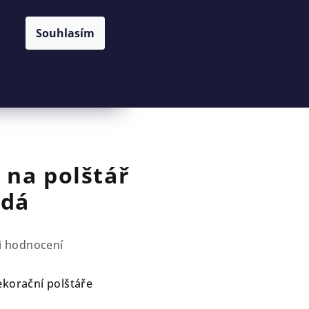
Souhlasím
Hledat
Přihlášení
Nákupní
košík
 na polštář
ědá
i hodnocení
ekorační polštáře