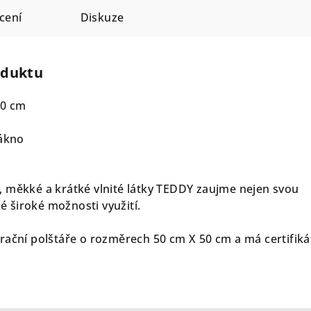
cení
Diskuze
oduktu
50 cm
lákno
 měkké a krátké vlnité látky TEDDY zaujme nejen svou
ké široké možnosti využití.
rační polštáře o rozměrech 50 cm X 50 cm a má certifiká