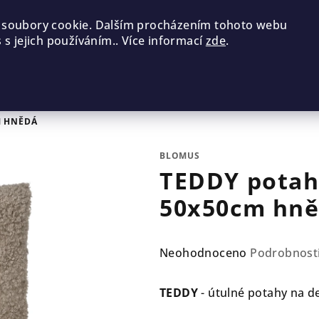
 soubory cookie. Dalším procházením tohoto webu
 s jejich používáním.. Více informací
zde
.
M HNĚDÁ
BLOMUS
TEDDY potah
50x50cm hn
Průměrné
Neohodnoceno
Podrobnost
hodnocení
produktu
TEDDY
- útulné potahy na d
je