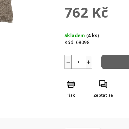
0,0
762 Kč
z
5
hvězdiček.
Měrná
cena:
Skladem
(4 ks)
Kód:
68098
−
+
Tisk
Zeptat se