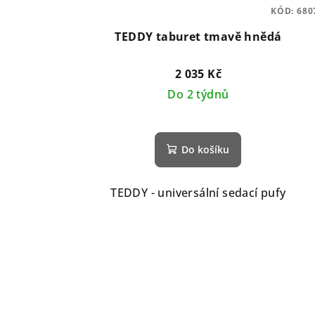
KÓD:
680
TEDDY taburet tmavě hnědá
2 035 Kč
Do 2 týdnů
Do košíku
TEDDY - universální sedací pufy