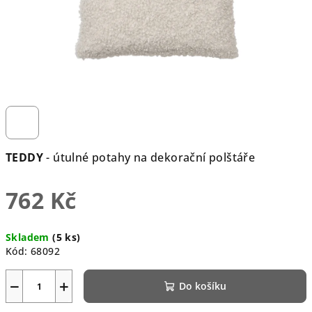
TEDDY
- útulné potahy na dekorační polštáře
762 Kč
Měrná
Skladem
(5 ks)
cena:
Kód:
68092
−
+
Do košíku