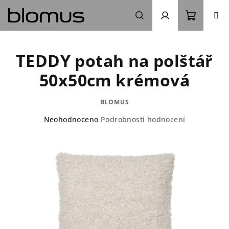
Přejít
na
obsah
Nákupn
Hledat
Přihlášení
TEDDY potah na polštář
košík
50x50cm krémová
BLOMUS
Průměrné
Neohodnoceno
Podrobnosti hodnocení
hodnocení
produktu
je
0,0
z
5
hvězdiček.