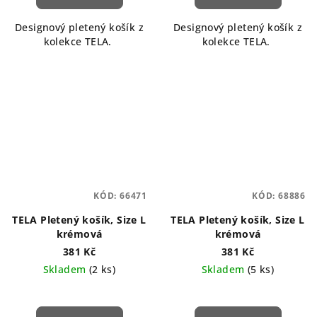
je
5,0
Designový pletený košík z
Designový pletený košík z
z
kolekce TELA.
kolekce TELA.
5
hvězdiček.
KÓD:
66471
KÓD:
68886
TELA Pletený košík, Size L
TELA Pletený košík, Size L
krémová
krémová
381 Kč
381 Kč
Skladem
(2 ks)
Skladem
(5 ks)