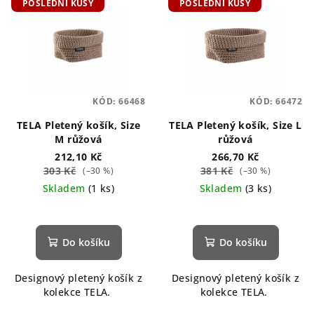
POSLEDNÍ KUSY
POSLEDNÍ KUSY
ý
d
p
u
i
k
s
t
p
ů
KÓD:
66468
KÓD:
66472
r
o
TELA Pletený košík, Size
TELA Pletený košík, Size L
M růžová
růžová
d
212,10 Kč
266,70 Kč
u
303 Kč
381 Kč
(–30 %)
(–30 %)
k
Skladem
(1 ks)
Skladem
(3 ks)
t
ů
Do košíku
Do košíku
Designový pletený košík z
Designový pletený košík z
kolekce TELA.
kolekce TELA.