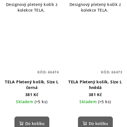
Designový pletený košík z
Designový pletený košík z
z
kolekce TELA.
kolekce TELA.
5
hvězdiček.
KÓD:
66474
KÓD:
66473
TELA Pletený košík, Size L
TELA Pletený košík, Size L
černá
hnědá
381 Kč
381 Kč
Skladem
(>5 ks)
Skladem
(>5 ks)
Průměrné
hodnocení
produktu
Do košíku
Do košíku