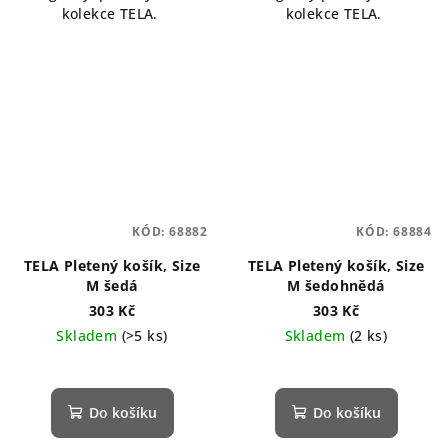
kolekce TELA.
kolekce TELA.
KÓD:
68882
KÓD:
68884
TELA Pletený košík, Size
TELA Pletený košík, Size
M šedá
M šedohnědá
303 Kč
303 Kč
Skladem
(>5 ks)
Skladem
(2 ks)
Průměrné
hodnocení
produktu
Do košíku
Do košíku
je
5,0