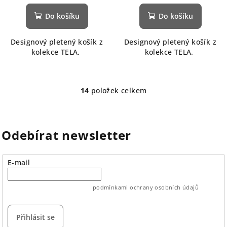
hodnocení
produktu
Do košíku
Do košíku
je
5,0
Designový pletený košík z
Designový pletený košík z
z
kolekce TELA.
kolekce TELA.
5
hvězdiček.
14
položek celkem
O
v
l
á
Odebírat newsletter
d
a
E-mail
c
í
p
vložením e-mailu souhlasíte s
podmínkami ochrany osobních údajů
r
v
Přihlásit se
k