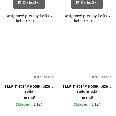
Do košíku
Do košíku
Designový pletený košík z
Designový pletený košík z
kolekce TELA.
kolekce TELA.
KÓD:
68885
KÓD:
68887
TELA Pletený košík, Size L
TELA Pletený košík, Size L
šedá
šedohnědá
381 Kč
381 Kč
Skladem
(2 ks)
Skladem
(2 ks)
Průměrné