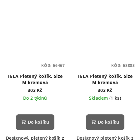
KÓD:
66467
KÓD:
68883
TELA Pletený košík, Size
TELA Pletený košík, Size
M krémová
M krémová
303 Kč
303 Kč
Do 2 týdnů
Skladem
(1 ks)
Do košíku
Do košíku
Designový, pletený košík z
Designový pletený košík z