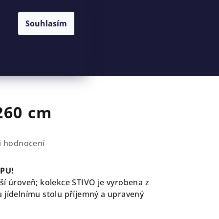
Souhlasím
Hledat
Přihlášení
Nákupní
košík
260 cm
i hodnocení
PU!
ší úroveň; kolekce STIVO je vyrobena z
 jídelnímu stolu příjemný a upravený