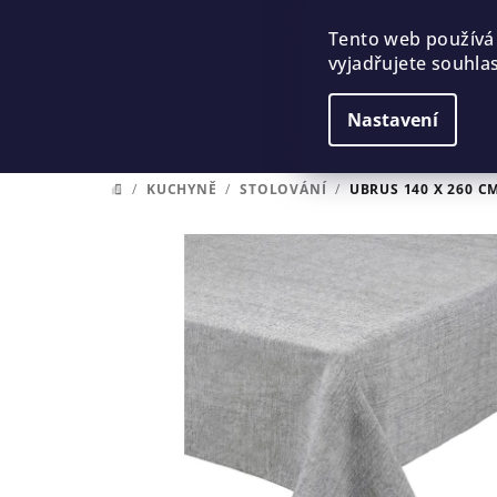
Přejít
na
Tento web používá
vyjadřujete souhlas
obsah
Nastavení
/
KUCHYNĚ
/
STOLOVÁNÍ
/
UBRUS 140 X 260 C
DOMŮ