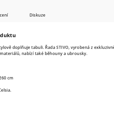
cení
Diskuze
oduktu
tylově doplňuje tabuli. Řada
STIVO
, vyrobená z exkluzivn
materiálů, nabízí také běhouny a ubrousky.
 260 cm
elsia.