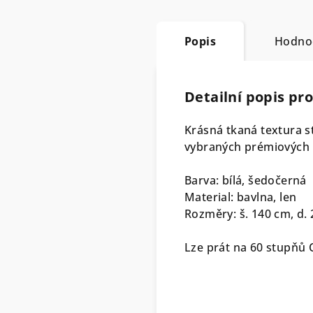
Popis
Hodno
Detailní popis pr
Krásná tkaná textura s
vybraných prémiových 
Barva: bílá, šedočerná
Material: bavlna, len
Rozměry: š. 140 cm, d.
Lze prát na 60 stupňů C