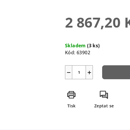
hvězdiček.
2 867,20 
Měrná
cena:
Skladem
(3 ks)
Kód:
63902
−
+
Tisk
Zeptat se