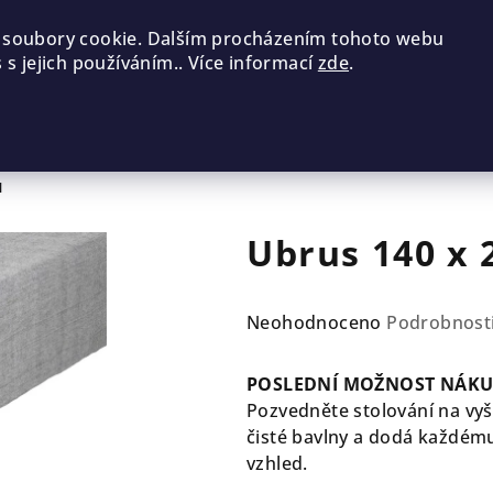
 soubory cookie. Dalším procházením tohoto webu
 s jejich používáním.. Více informací
zde
.
M
Ubrus 140 x 
Průměrné
Neohodnoceno
Podrobnost
hodnocení
produktu
POSLEDNÍ MOŽNOST NÁKU
je
Pozvedněte stolování na vyš
0,0
čisté bavlny a dodá každému
z
vzhled.
5