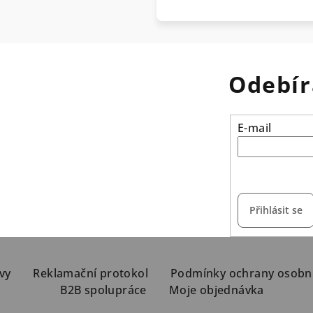
Odebír
E-mail
vložením e-mailu s
Přihlásit se
vy
Reklamační protokol
Podmínky ochrany osobn
B2B spolupráce
Moje objednávka