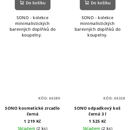
Do košíku
Do košíku
SONO - kolekce
SONO - kolekce
minimalistických
minimalistických
barevných doplňků do
barevných doplňků do
koupelny.
koupelny.
KÓD:
66280
KÓD:
66328
SONO kosmetické zrcadlo
SONO odpadkový koš
černá
černá 3 l
1 219 Kč
1 525 Kč
Skladem
(2 ks)
Skladem
(2 ks)