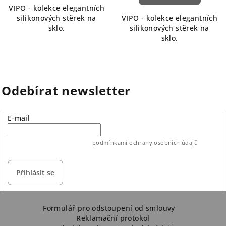
VIPO - kolekce elegantních
silikonových stěrek na
VIPO - kolekce elegantních
sklo.
silikonových stěrek na
sklo.
Odebírat newsletter
E-mail
vložením e-mailu souhlasíte s
podmínkami ochrany osobních údajů
Přihlásit se
Z
á
Formulář pro odstoupení od smlouvy
Reklamační protokol
p