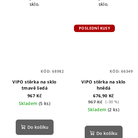
sklo.
sklo.
hvězdiček.
POSLEDNÍ KUSY
KÓD:
68982
KÓD:
66349
VIPO stěrka na sklo
VIPO stěrka na sklo
tmavě šedá
hnědá
967 Kč
676,90 Kč
967 Kč
(–30 %)
Skladem
(5 ks)
Skladem
(2 ks)
Do košíku
Do košíku