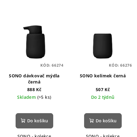
KÓD:
66274
KÓD:
66276
SONO dávkovač mýdla
SONO kelímek černá
černá
888 Kč
507 Kč
Skladem
(>5 ks)
Do 2 týdnů
Průměrné
hodnocení
produktu
Do košíku
Do košíku
je
5,0
SONO - kolekce
SONO - kolekce