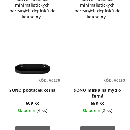
z
minimalistických
minimalistických
5
barevných doplňků do
barevných doplňků do
hvězdiček.
koupelny.
koupelny.
KÓD:
66278
KÓD:
66293
SONO podtácek černá
SONO miska na mýdlo
černá
609 Kč
558 Kč
Skladem
(4 ks)
Skladem
(2 ks)