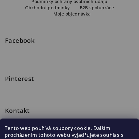
Podmínky ochrany osobních údajů
a
Obchodní podmínky
B2B spolupráce
Moje objednávka
t
í
Facebook
Pinterest
Kontakt
shop
@
blomus.cz
Tento web používá soubory cookie. Dalším
222 316 990
procházením tohoto webu vyjadřujete souhlas s
776 019 998, 602 537 625