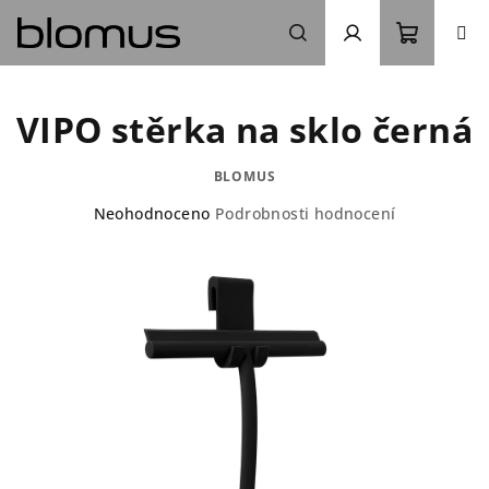
Přejít
na
obsah
Nákupn
Hledat
Přihlášení
VIPO stěrka na sklo černá
košík
BLOMUS
Průměrné
Neohodnoceno
Podrobnosti hodnocení
hodnocení
produktu
je
0,0
z
5
hvězdiček.