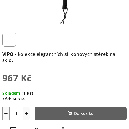
VIPO
- kolekce elegantních silikonových stěrek na
sklo.
967 Kč
Měrná
Skladem
(1 ks)
cena:
Kód:
66314
−
+
Do košíku