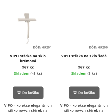
KÓD:
69201
KÓD:
69200
VIPO stěrka na sklo
VIPO stěrka na sklo šedá
krémová
967 Kč
967 Kč
Skladem
(>5 ks)
Skladem
(3 ks)
Průměrné
hodnocení
produktu
Do košíku
Do košíku
je
5,0
VIPO - kolekce elegantních
VIPO - kolekce elegantních
z
silikonových stěrek na
silikonových stěrek na
5