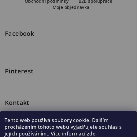
a
Obchodní podmínky
B2B spolupráce
Moje objednávka
t
í
Facebook
Pinterest
Kontakt
shop
@
blomus.cz
Tento web používá soubory cookie. Dalším
222 316 990
procházením tohoto webu vyjadřujete souhlas s
776 019 998, 602 537 625
jejich používáním.. Více informací
zde
.