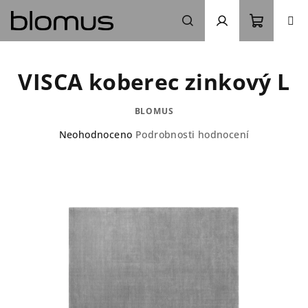
Přejít
na
obsah
Nákupn
Hledat
Přihlášení
VISCA koberec zinkový L
košík
BLOMUS
Průměrné
Neohodnoceno
Podrobnosti hodnocení
hodnocení
produktu
je
0,0
z
5
hvězdiček.