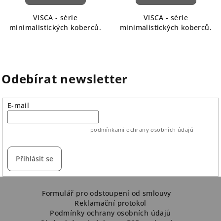
VISCA - série
VISCA - série
minimalistických koberců.
minimalistických koberců.
Odebírat newsletter
E-mail
vložením e-mailu souhlasíte s
podmínkami ochrany osobních údajů
Přihlásit se
Z
á
Formulář pro odstoupení od smlouvy
Reklamační protokol
p
Podmínky ochrany osobních údajů