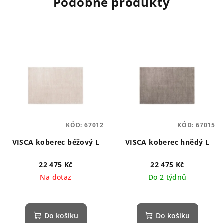
Podobné produkty
KÓD:
67012
KÓD:
67015
VISCA koberec béžový L
VISCA koberec hnědý L
22 475 Kč
22 475 Kč
Na dotaz
Do 2 týdnů
Do košíku
Do košíku