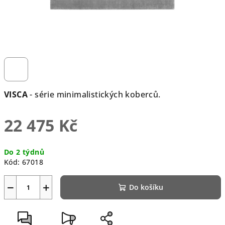
VISCA
- série minimalistických koberců.
22 475 Kč
Měrná
Do 2 týdnů
cena:
Kód:
67018
−
+
Do košíku