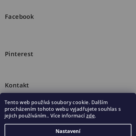
í
Facebook
Pinterest
Kontakt
shop
@
blomus.cz
Tento web používá soubory cookie. Dalším
222 316 990
procházením tohoto webu vyjadřujete souhlas s
776 019 998, 602 537 625
jejich používáním.. Více informací
zde
.
Nastavení