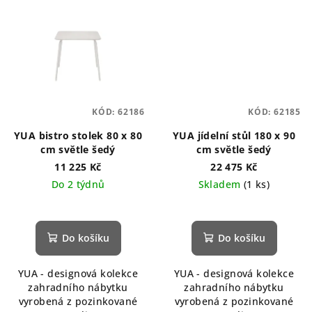
KÓD:
62186
KÓD:
62185
YUA bistro stolek 80 x 80
YUA jídelní stůl 180 x 90
cm světle šedý
cm světle šedý
11 225 Kč
22 475 Kč
Do 2 týdnů
Skladem
(1 ks)
Do košíku
Do košíku
YUA - designová kolekce
YUA - designová kolekce
zahradního nábytku
zahradního nábytku
vyrobená z pozinkované
vyrobená z pozinkované