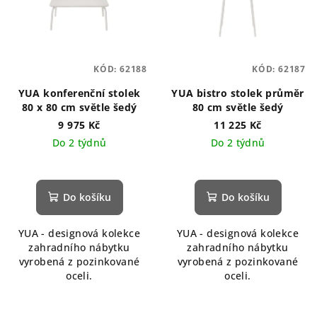
KÓD:
62188
KÓD:
62187
YUA konferenční stolek
YUA bistro stolek průměr
80 x 80 cm světle šedý
80 cm světle šedý
9 975 Kč
11 225 Kč
Do 2 týdnů
Do 2 týdnů
Do košíku
Do košíku
YUA - designová kolekce
YUA - designová kolekce
zahradního nábytku
zahradního nábytku
vyrobená z pozinkované
vyrobená z pozinkované
oceli.
oceli.