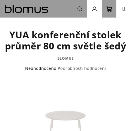
Přejít
na
obsah
Nákupn
Hledat
Přihlášení
YUA konferenční stolek
košík
průměr 80 cm světle šedý
BLOMUS
Průměrné
Neohodnoceno
Podrobnosti hodnocení
hodnocení
produktu
je
0,0
z
5
hvězdiček.