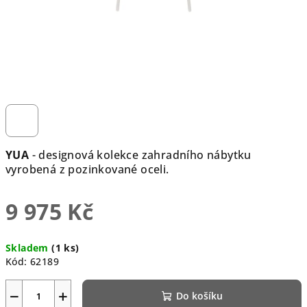
YUA
- designová kolekce zahradního nábytku
vyrobená z pozinkované oceli.
9 975 Kč
Měrná
Skladem
(1 ks)
cena:
Kód:
62189
−
+
Do košíku