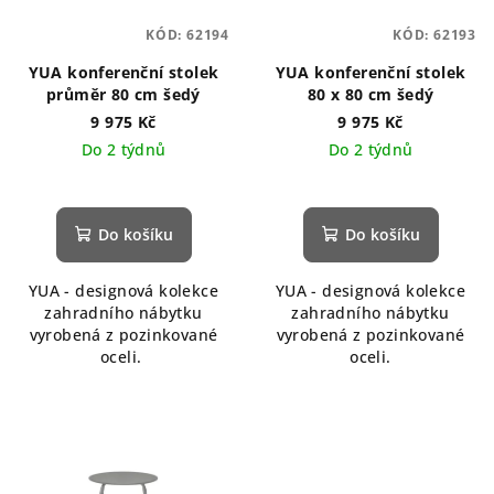
KÓD:
62194
KÓD:
62193
YUA konferenční stolek
YUA konferenční stolek
průměr 80 cm šedý
80 x 80 cm šedý
9 975 Kč
9 975 Kč
Do 2 týdnů
Do 2 týdnů
Do košíku
Do košíku
YUA - designová kolekce
YUA - designová kolekce
zahradního nábytku
zahradního nábytku
vyrobená z pozinkované
vyrobená z pozinkované
oceli.
oceli.