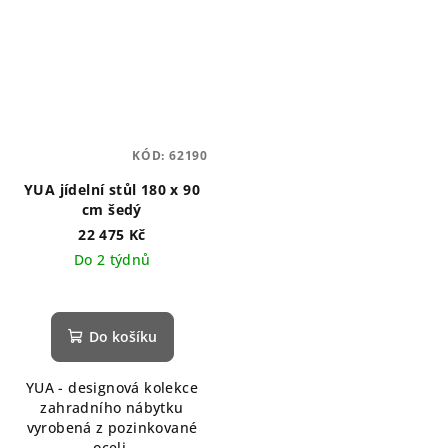
KÓD:
62190
YUA jídelní stůl 180 x 90
cm šedý
22 475 Kč
Do 2 týdnů
Do košíku
YUA - designová kolekce
zahradního nábytku
vyrobená z pozinkované
oceli.