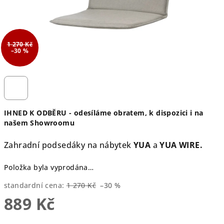
1 270 Kč
–30 %
IHNED K ODBĚRU - odesíláme obratem, k dispozici i na
našem Showroomu
Zahradní podsedáky na nábytek
YUA
a
YUA WIRE.
Položka byla vyprodána…
standardní cena:
1 270 Kč
–30 %
889 Kč
Měrná