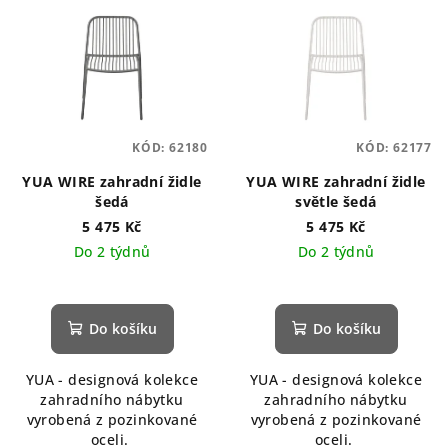
KÓD:
62180
KÓD:
62177
YUA WIRE zahradní židle
YUA WIRE zahradní židle
šedá
světle šedá
5 475 Kč
5 475 Kč
Do 2 týdnů
Do 2 týdnů
Do košíku
Do košíku
YUA - designová kolekce
YUA - designová kolekce
zahradního nábytku
zahradního nábytku
vyrobená z pozinkované
vyrobená z pozinkované
oceli.
oceli.