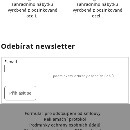
zahradního nábytku
zahradního nábytku
vyrobená z pozinkované
vyrobená z pozinkované
oceli.
oceli.
Odebírat newsletter
E-mail
vložením e-mailu souhlasíte s
podmínkami ochrany osobních údajů
Přihlásit se
Z
á
Formulář pro odstoupení od smlouvy
Reklamační protokol
p
Podmínky ochrany osobních údajů