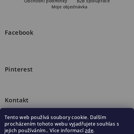
a
Obchodní podmínky
B2B spolupráce
Moje objednávka
t
í
Facebook
Pinterest
Kontakt
shop
@
blomus.cz
Tento web používá soubory cookie. Dalším
222 316 990
procházením tohoto webu vyjadřujete souhlas s
776 019 998, 602 537 625
jejich používáním.. Více informací
zde
.