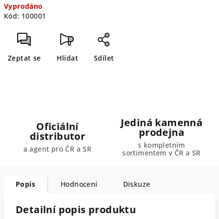
Vyprodáno
cena:
Kód:
100001
Zeptat se
Hlídat
Sdílet
Jediná kamenná
Oficiální
prodejna
distributor
s kompletním
a agent pro ČR a SR
sortimentem v ČR a SR
Popis
Hodnocení
Diskuze
Detailní popis produktu