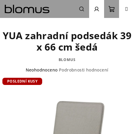
Přejít
na
obsah
Nákupn
Hledat
Přihlášení
YUA zahradní podsedák 39
košík
x 66 cm šedá
BLOMUS
Průměrné
Neohodnoceno
Podrobnosti hodnocení
hodnocení
POSLEDNÍ KUSY
produktu
je
0,0
z
5
hvězdiček.