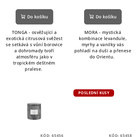
Do košíku
Do košíku
TONGA - osvěžující a
MORA - mystická
exotická citrusová svěžest
kombinace levandule,
se setkává s vůní borovice
myrhy a vanilky vás
a dohromady tvoří
pohladí na duši a přenese
atmosféru jako v
do Orientu.
tropickém deštném
pralese.
POSLEDNÍ KUSY
KÓD:
65456
KÓD:
65458