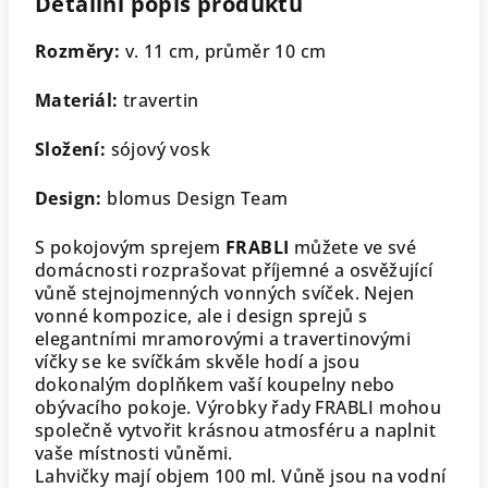
Detailní popis produktu
Rozměry:
v. 11 cm, průměr 10 cm
Materiál:
travertin
Složení:
sójový vosk
Design:
blomus Design Team
S pokojovým sprejem
FRABLI
můžete ve své
domácnosti rozprašovat příjemné a osvěžující
vůně stejnojmenných vonných svíček. Nejen
vonné kompozice, ale i design sprejů s
elegantními mramorovými a travertinovými
víčky se ke svíčkám skvěle hodí a jsou
dokonalým doplňkem vaší koupelny nebo
obývacího pokoje. Výrobky řady FRABLI mohou
společně vytvořit krásnou atmosféru a naplnit
vaše místnosti vůněmi.
Lahvičky mají objem 100 ml. Vůně jsou na vodní