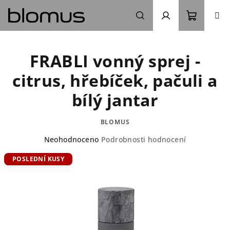
Přejít
na
obsah
Nákupn
Hledat
Přihlášení
FRABLI vonný sprej -
košík
citrus, hřebíček, pačuli a
bílý jantar
BLOMUS
Průměrné
Neohodnoceno
Podrobnosti hodnocení
hodnocení
POSLEDNÍ KUSY
produktu
je
0,0
z
5
hvězdiček.