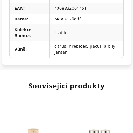
EAN
:
4008832001451
Barva
:
Magnet/šedá
Kolekce
Frabli
Blomus
:
citrus, hřebíček, pačuli a bílý
Vůně
:
jantar
Související produkty