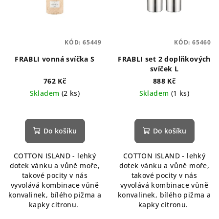
KÓD:
65449
KÓD:
65460
FRABLI vonná svíčka S
FRABLI set 2 doplňkových
svíček L
762 Kč
888 Kč
Skladem
(2 ks)
Skladem
(1 ks)
Do košíku
Do košíku
COTTON ISLAND - lehký
COTTON ISLAND - lehký
dotek vánku a vůně moře,
dotek vánku a vůně moře,
takové pocity v nás
takové pocity v nás
vyvolává kombinace vůně
vyvolává kombinace vůně
konvalinek, bílého pižma a
konvalinek, bílého pižma a
kapky citronu.
kapky citronu.