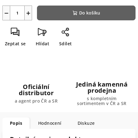
−
+
Do košíku
Zeptat se
Hlídat
Sdílet
Jediná kamenná
Oficiální
prodejna
distributor
s kompletním
a agent pro ČR a SR
sortimentem v ČR a SR
Popis
Hodnocení
Diskuze