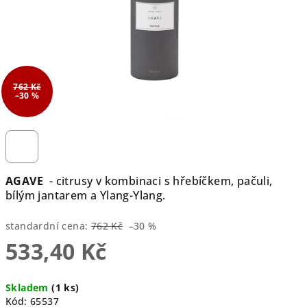
762 Kč
–30 %
AGAVE
- citrusy v kombinaci s hřebíčkem, pačuli,
bílým jantarem a Ylang-Ylang.
standardní cena:
762 Kč
–30 %
533,40 Kč
Měrná
Skladem
(1 ks)
cena:
Kód:
65537