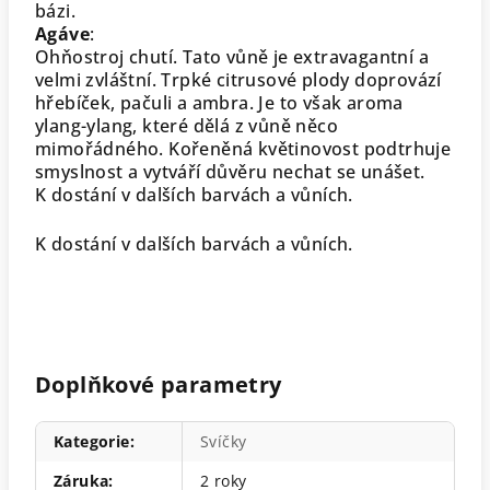
bázi.
Agáve
:
Ohňostroj chutí. Tato vůně je extravagantní a
velmi zvláštní. Trpké citrusové plody doprovází
hřebíček, pačuli a ambra. Je to však aroma
ylang-ylang, které dělá z vůně něco
mimořádného. Kořeněná květinovost podtrhuje
smyslnost a vytváří důvěru nechat se unášet.
K dostání v dalších barvách a vůních.
K dostání v dalších barvách a vůních.
Doplňkové parametry
Kategorie
:
Svíčky
Záruka
:
2 roky