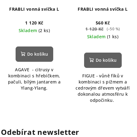
FRABLI vonná svíčka L
FRABLI vonná svíčka L
1 120 Kč
560 Kč
1 120 Kč
(–50 %)
Skladem
(2 ks)
Skladem
(1 ks)
Do košíku
Do košíku
AGAVE - citrusy v
kombinaci s hřebíčkem,
FIGUE - vůně fíků v
pačuli, bílým jantarem a
kombinaci s pižmem a
Ylang-Ylang.
cedrovým dřevem vytváří
dokonalou atmosféru k
odpočinku.
Odebírat newsletter