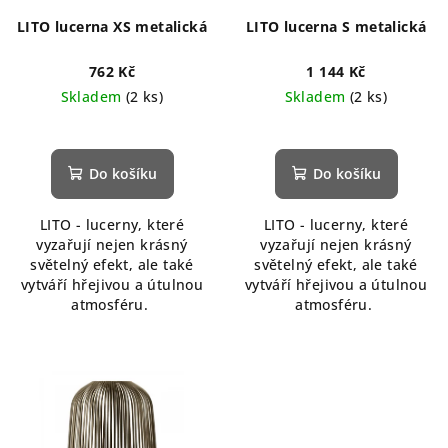
LITO lucerna XS metalická
LITO lucerna S metalická
762 Kč
1 144 Kč
Skladem
(2 ks)
Skladem
(2 ks)
Do košíku
Do košíku
LITO - lucerny, které
LITO - lucerny, které
vyzařují nejen krásný
vyzařují nejen krásný
světelný efekt, ale také
světelný efekt, ale také
vytváří hřejivou a útulnou
vytváří hřejivou a útulnou
atmosféru.
atmosféru.