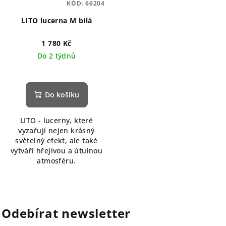
KÓD:
66204
LITO lucerna M bílá
1 780 Kč
Do 2 týdnů
Do košíku
LITO - lucerny, které
vyzařují nejen krásný
světelný efekt, ale také
vytváří hřejivou a útulnou
atmosféru.
Odebírat newsletter