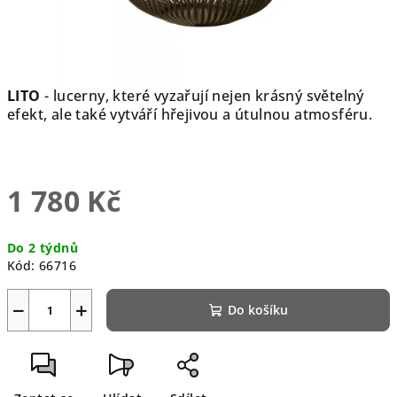
LITO
- lucerny, které vyzařují nejen krásný světelný
efekt, ale také vytváří hřejivou a útulnou atmosféru.
1 780 Kč
Měrná
Do 2 týdnů
cena:
Kód:
66716
−
+
Do košíku