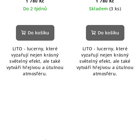
1 780 Kč
1 780 Kč
Do 2 týdnů
Skladem
(3 ks)
Do košíku
Do košíku
LITO - lucerny, které
LITO - lucerny, které
vyzařují nejen krásný
vyzařují nejen krásný
světelný efekt, ale také
světelný efekt, ale také
vytváří hřejivou a útulnou
vytváří hřejivou a útulnou
atmosféru.
atmosféru.