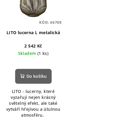
KÓD:
66708
LITO lucerna L metalická
2 542 Kč
Skladem
(1 ks)
Do košíku
LITO - lucerny, které
vyzařují nejen krásný
světelný efekt, ale také
vytváří hřejivou a útulnou
atmosféru.