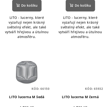
Do košíku
Do košíku
LITO - lucerny, které
LITO - lucerny, které
vyzařují nejen krásný
vyzařují nejen krásný
světelný efekt, ale také
světelný efekt, ale také
vytváří hřejivou a útulnou
vytváří hřejivou a útulnou
atmosféru.
atmosféru.
KÓD:
66150
KÓD:
65932
LITO lucerna M šedá
LITO lucerna M černá