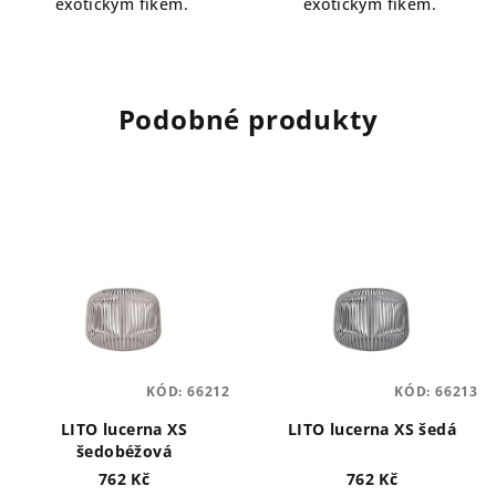
exotickým fíkem.
exotickým fíkem.
Podobné produkty
KÓD:
66212
KÓD:
66213
LITO lucerna XS
LITO lucerna XS šedá
šedobéžová
762 Kč
762 Kč