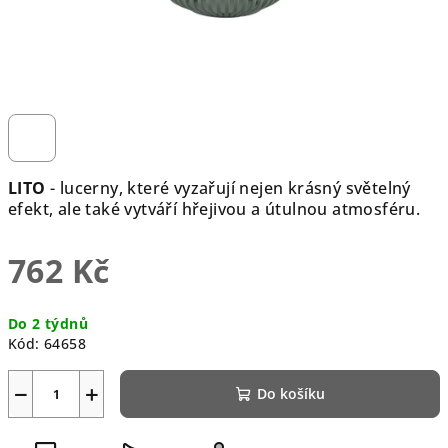
LITO
- lucerny, které vyzařují nejen krásný světelný
efekt, ale také vytváří hřejivou a útulnou atmosféru.
762 Kč
Měrná
Do 2 týdnů
cena:
Kód:
64658
−
+
Do košíku