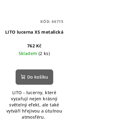
KÓD:
66715
LITO lucerna XS metalická
762 Kč
Skladem
(2 ks)
Do košíku
LITO - lucerny, které
vyzařují nejen krásný
světelný efekt, ale také
vytváří hřejivou a útulnou
atmosféru.