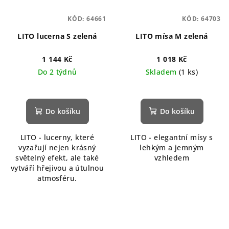
KÓD:
64661
KÓD:
64703
LITO lucerna S zelená
LITO mísa M zelená
1 144 Kč
1 018 Kč
Do 2 týdnů
Skladem
(1 ks)
Do košíku
Do košíku
LITO - lucerny, které
LITO - elegantní mísy s
vyzařují nejen krásný
lehkým a jemným
světelný efekt, ale také
vzhledem
vytváří hřejivou a útulnou
atmosféru.