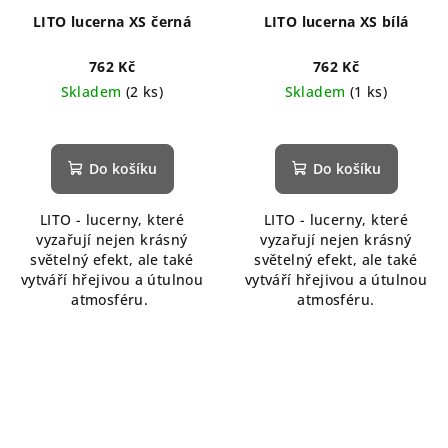
LITO lucerna XS černá
LITO lucerna XS bílá
762 Kč
762 Kč
Skladem
(2 ks)
Skladem
(1 ks)
Do košíku
Do košíku
LITO - lucerny, které
LITO - lucerny, které
vyzařují nejen krásný
vyzařují nejen krásný
světelný efekt, ale také
světelný efekt, ale také
vytváří hřejivou a útulnou
vytváří hřejivou a útulnou
atmosféru.
atmosféru.