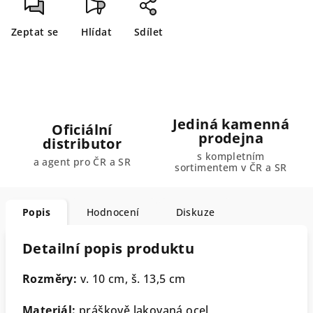
Zeptat se
Hlídat
Sdílet
Jediná kamenná
Oficiální
prodejna
distributor
s kompletním
a agent pro ČR a SR
sortimentem v ČR a SR
Popis
Hodnocení
Diskuze
Detailní popis produktu
Rozměry:
v. 10 cm, š. 13,5 cm
Materiál:
práškově lakovaná ocel