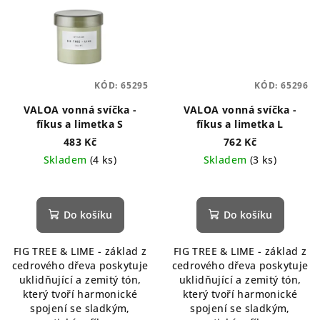
KÓD:
65295
KÓD:
65296
VALOA vonná svíčka -
VALOA vonná svíčka -
fíkus a limetka S
fíkus a limetka L
483 Kč
762 Kč
Skladem
(4 ks)
Skladem
(3 ks)
Do košíku
Do košíku
FIG TREE & LIME - základ z
FIG TREE & LIME - základ z
cedrového dřeva poskytuje
cedrového dřeva poskytuje
uklidňující a zemitý tón,
uklidňující a zemitý tón,
který tvoří harmonické
který tvoří harmonické
spojení se sladkým,
spojení se sladkým,