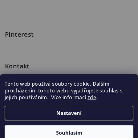
Pinterest
Kontakt
shop
@
blomus.cz
Tento web používá soubory cookie. Dalším
222 316 990
procházením tohoto webu vyjadřujete souhlas s
776 019 998, 602 537 625
jejich používáním.. Více informací
zde
.
Nastavení
Copyright 2026
Blomus.cz
. Všechna práva vyhrazena.
Souhlasím