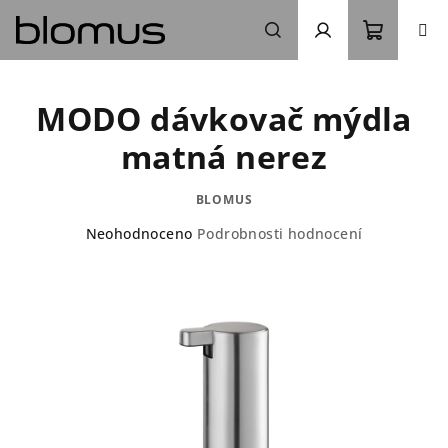
Přejít
na
obsah
Nákupn
Hledat
Přihlášení
MODO dávkovač mýdla
košík
matná nerez
BLOMUS
Průměrné
Neohodnoceno
Podrobnosti hodnocení
hodnocení
produktu
je
0,0
z
5
hvězdiček.