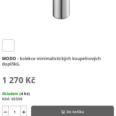
MODO
- kolekce minimalistických koupelnových
doplňků.
1 270 Kč
Měrná
Skladem
(4 ks)
cena:
Kód:
65508
−
+
Do košíku