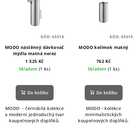
KÓD:
65514
KÓD:
65510
MODO nástěnný dávkovač
MODO kelímek matný
mýdla matná nerez
1 525 Kč
762 Kč
Skladem
(1 ks)
Skladem
(1 ks)
Do košíku
Do košíku
MODO - černobílá kolekce
MODO - kolekce
a moderní jednoduchý tvar
minimalistických
koupelnových doplňků.
koupelnových doplňků.