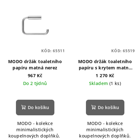
KÓD:
65511
KÓD:
65519
MODO držák toaletního
MODO držák toaletního
papíru matná nerez
papíru s krytem matná
nerez
967 Kč
1 270 Kč
Do 2 týdnů
Skladem
(1 ks)
Do košíku
Do košíku
MODO - kolekce
MODO - kolekce
minimalistických
minimalistických
koupelnových doplňků.
koupelnových doplňků.