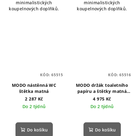
minimalistických
minimalistických
koupelnových doplňků.
koupelnových doplňků.
KÓD:
65515
KÓD:
65516
MODO nástěnná WC
MODO držák toaletního
štětka matná
papíru a štětky matná
nerez
2 287 Kč
4 975 Kč
Do 2 týdnů
Do 2 týdnů
Do košíku
Do košíku