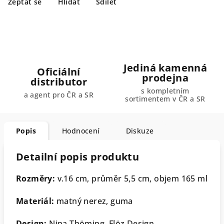
Zeptat se
Hlídat
Sdílet
Jediná kamenná
Oficiální
prodejna
distributor
s kompletním
a agent pro ČR a SR
sortimentem v ČR a SR
Popis
Hodnocení
Diskuze
Detailní popis produktu
Rozměry:
v.16 cm, průměr 5,5 cm, objem 165 ml
Materiál:
matný nerez, guma
Design:
Nina Thöming, Flöz Design