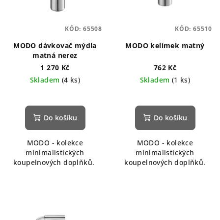
KÓD:
65508
KÓD:
65510
MODO dávkovač mýdla
MODO kelímek matný
matná nerez
1 270 Kč
762 Kč
Skladem
(4 ks)
Skladem
(1 ks)
Do košíku
Do košíku
MODO - kolekce
MODO - kolekce
minimalistických
minimalistických
koupelnových doplňků.
koupelnových doplňků.