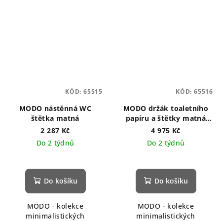
KÓD:
65515
KÓD:
65516
MODO nástěnná WC
MODO držák toaletního
štětka matná
papíru a štětky matná
nerez
2 287 Kč
4 975 Kč
Do 2 týdnů
Do 2 týdnů
Do košíku
Do košíku
MODO - kolekce
MODO - kolekce
minimalistických
minimalistických