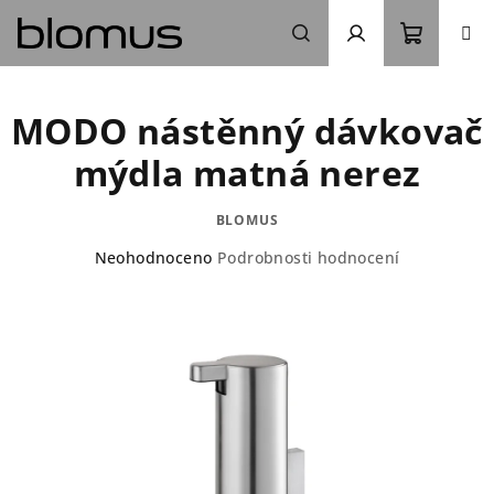
Přejít
na
obsah
Nákupn
Hledat
Přihlášení
MODO nástěnný dávkovač
košík
mýdla matná nerez
BLOMUS
Průměrné
Neohodnoceno
Podrobnosti hodnocení
hodnocení
produktu
je
0,0
z
5
hvězdiček.