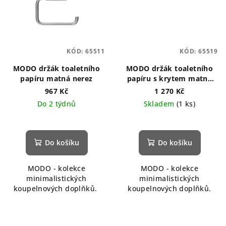
KÓD:
65511
KÓD:
65519
MODO držák toaletního
MODO držák toaletního
papíru matná nerez
papíru s krytem matná
nerez
967 Kč
1 270 Kč
Do 2 týdnů
Skladem
(1 ks)
Do košíku
Do košíku
MODO - kolekce
MODO - kolekce
minimalistických
minimalistických
koupelnových doplňků.
koupelnových doplňků.