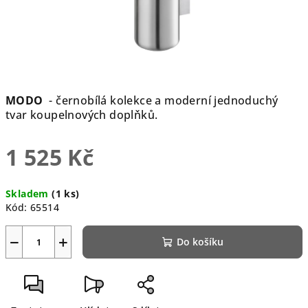
MODO
- černobílá kolekce a moderní jednoduchý
tvar koupelnových doplňků.
1 525 Kč
Měrná
Skladem
(1 ks)
cena:
Kód:
65514
−
+
Do košíku