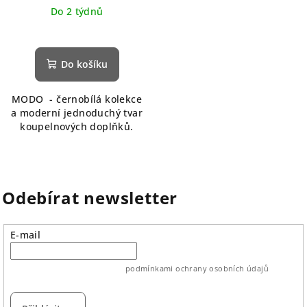
Do 2 týdnů
Průměrné
hodnocení
produktu
Do košíku
je
5,0
MODO - černobílá kolekce
z
a moderní jednoduchý tvar
5
koupelnových doplňků.
hvězdiček.
Odebírat newsletter
E-mail
vložením e-mailu souhlasíte s
podmínkami ochrany osobních údajů