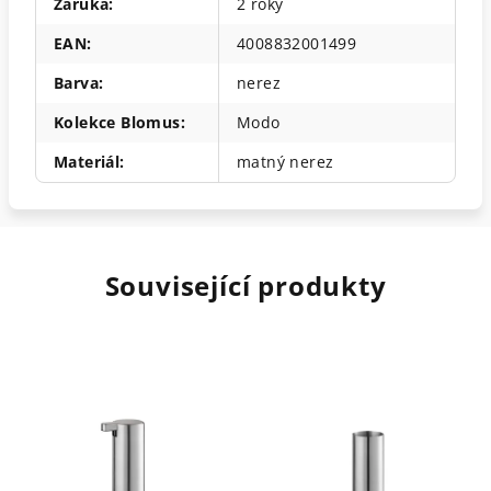
Záruka
:
2 roky
EAN
:
4008832001499
Barva
:
nerez
Kolekce Blomus
:
Modo
Materiál
:
matný nerez
Související produkty